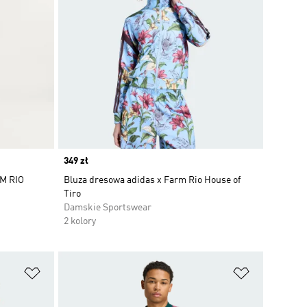
Price
349 zł
M RIO
Bluza dresowa adidas x Farm Rio House of
Tiro
Damskie Sportswear
2 kolory
Dodaj do listy życzeń
Dodaj do li