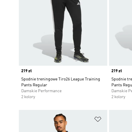
Price
219 zł
Price
219 zł
Spodnie treningowe Tiro26 League Training
Spodnie tr
Pants Regular
Pants Regu
Damskie Performance
Damskie P
2 kolory
2 kolory
Dodaj do listy