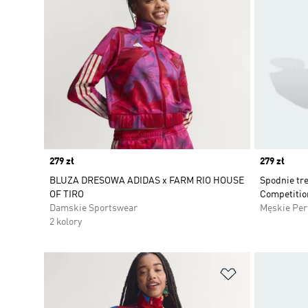
Price
279 zł
Price
279 zł
BLUZA DRESOWA ADIDAS x FARM RIO HOUSE
Spodnie tr
OF TIRO
Competitio
Damskie Sportswear
Męskie Pe
2 kolory
Dodaj do listy