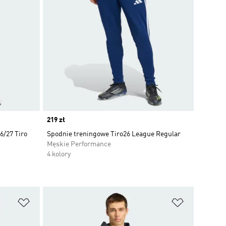
Price
219 zł
6/27 Tiro
Spodnie treningowe Tiro26 League Regular
Męskie Performance
4 kolory
Dodaj do listy życzeń
Dodaj do li