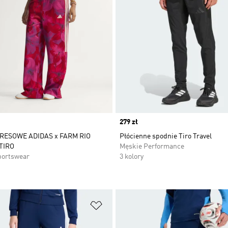
Price
279 zł
RESOWE ADIDAS x FARM RIO
Płócienne spodnie Tiro Travel
TIRO
Męskie Performance
portswear
3 kolory
 życzeń
Dodaj do listy życzeń