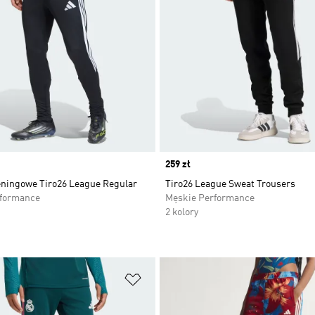
Price
259 zł
eningowe Tiro26 League Regular
Tiro26 League Sweat Trousers
rformance
Męskie Performance
2 kolory
 życzeń
Dodaj do listy życzeń