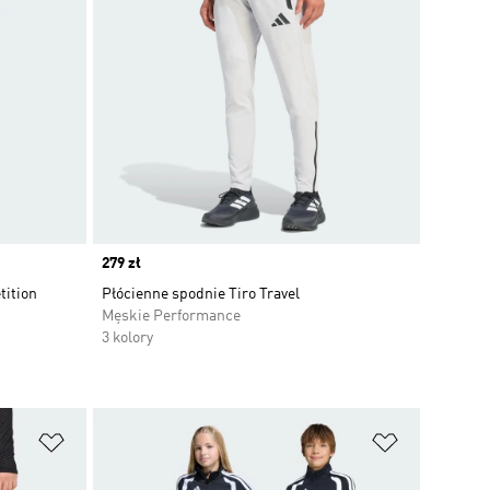
Price
279 zł
tition
Płócienne spodnie Tiro Travel
Męskie Performance
3 kolory
Dodaj do listy życzeń
Dodaj do li