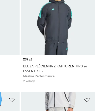
Price
239 zł
BLUZA PŁÓCIENNA Z KAPTUREM TIRO 26
ESSENTIALS
Męskie Performance
2 kolory
Dodaj do listy życzeń
Dodaj do li