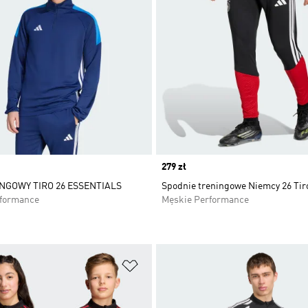
Price
279 zł
NGOWY TIRO 26 ESSENTIALS
Spodnie treningowe Niemcy 26 Tir
rformance
Męskie Performance
 życzeń
Dodaj do listy życzeń