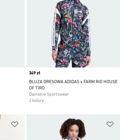
Price
349 zł
BLUZA DRESOWA ADIDAS x FARM RIO HOUSE
OF TIRO
Damskie Sportswear
2 kolory
Dodaj do listy życzeń
Dodaj do li