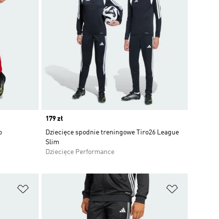
Price
179 zł
o
Dziecięce spodnie treningowe Tiro26 League
Slim
Dziecięce Performance
Dodaj do listy życzeń
Dodaj do li