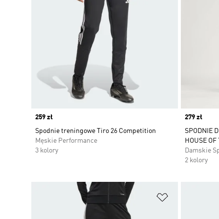
Price
259 zł
Price
279 zł
Spodnie treningowe Tiro 26 Competition
SPODNIE D
Męskie Performance
HOUSE OF 
3 kolory
Damskie S
2 kolory
Dodaj do listy