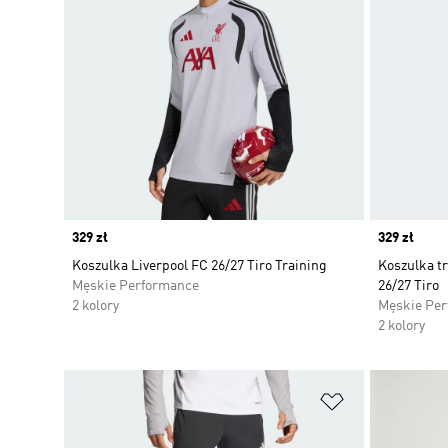
Price
329 zł
Price
329 zł
Koszulka Liverpool FC 26/27 Tiro Training
Koszulka t
Męskie Performance
26/27 Tiro
2 kolory
Męskie Pe
2 kolory
Dodaj do listy