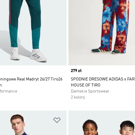
Price
279 zł
eningowe Real Madryt 26/27 Tiro26
SPODNIE DRESOWE ADIDAS x FAR
n
HOUSE OF TIRO
rformance
Damskie Sportswear
2 kolory
 życzeń
Dodaj do listy życzeń