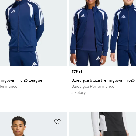
Price
179 zł
ningowa Tiro 26 League
Dziecięca bluza treningowa Tiro26
rformance
Dziecięce Performance
3 kolory
 życzeń
Dodaj do listy życzeń