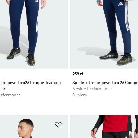
Price
259 zł
eningowe Tiro26 League Training
Spodnie treningowe Tiro 26 Compe
lar
Męskie Performance
erformance
3 kolory
 życzeń
Dodaj do listy życzeń