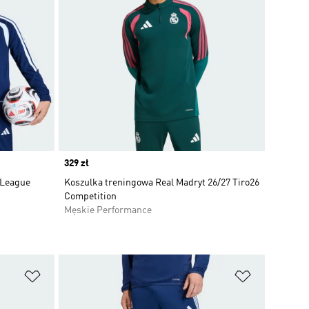
Price
329 zł
 League
Koszulka treningowa Real Madryt 26/27 Tiro26
Competition
Męskie Performance
Dodaj do listy życzeń
Dodaj do li