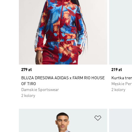
Price
279 zł
Price
219 zł
BLUZA DRESOWA ADIDAS x FARM RIO HOUSE
Kurtka tre
OF TIRO
Męskie Pe
Damskie Sportswear
2 kolory
2 kolory
Dodaj do listy