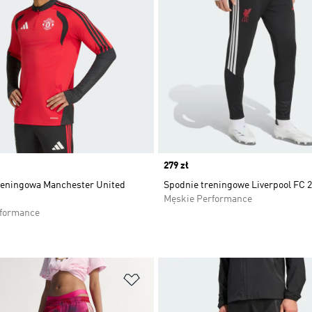
Price
279 zł
reningowa Manchester United
Spodnie treningowe Liverpool FC 2
Męskie Performance
rformance
 życzeń
Dodaj do listy życzeń