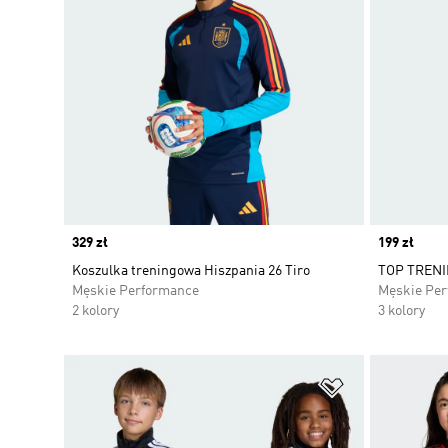
Price
329 zł
Price
199 zł
Koszulka treningowa Hiszpania 26 Tiro
TOP TRENI
Męskie Performance
Męskie Pe
2 kolory
3 kolory
Dodaj do listy