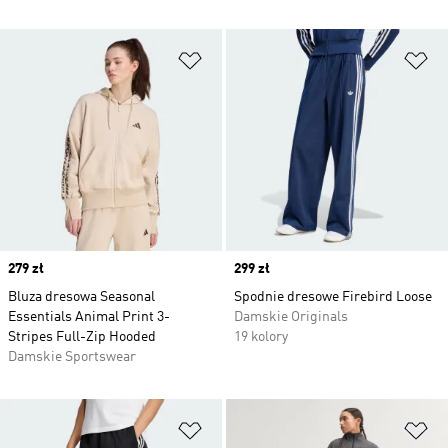
Dodaj do listy życzeń
Do
Price
279 zł
Price
299 zł
Bluza dresowa Seasonal
Spodnie dresowe Firebird Loose
Essentials Animal Print 3-
Damskie Originals
Stripes Full-Zip Hooded
19 kolory
Damskie Sportswear
Dodaj do listy życzeń
Do