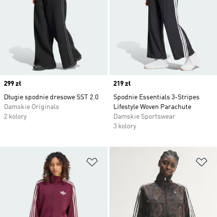
Price
299 zł
Price
219 zł
Długie spodnie dresowe SST 2.0
Spodnie Essentials 3-Stripes
Damskie Originals
Lifestyle Woven Parachute
2 kolory
Damskie Sportswear
3 kolory
Dodaj do listy życzeń
Do