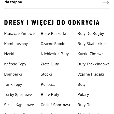
Następne
DRESY I WIĘCEJ DO ODKRYCIA
Płaszcze Zimowe
Białe Koszulki
Buty Do Rugby
Kombinezony
Czarne Spodnie
Buty Skaterskie
Nerki
Niebieskie Buty
Kurtki Zimowe
Krótkie Topy
Złote Buty
Buty Trekkingowe
Bomberki
Stopki
Czarne Plecaki
Tank Topy
Kurtki
Buty
Przeciwdeszczowe
Wspinaczkowe
Torby Sportowe
Białe Buty
Polary
Stroje Kąpielowe
Odzież Sportowa
Buty Do
Podnoszenia