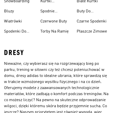
Snowboarding
Kurtki
Białe Kurtki
Ciężarów
Narciarskie
Bluzy
Spodnie
Buty Do
Narciarskie
Koszykówki
Wiatrówki
Czerwone Buty
Czarne Spodenki
Spodenki Do
Torby Na Ramię
Płaszcze Zimowe
Kolan
DRESY
Nieważne, czy wybierasz się na rozgrzewający bieg po
parku, trening w siłowni czy też chcesz poleniuchować w
domu, dresy adidas to idealne ubrania, które sprawdzą się
w trakcie wzmożonego wysiłku fizycznego i na co dzień.
Oferujemy modele z zaawansowanych technologicznie
materiałów, które zadbają o komfort podczas treningów. Na
co możesz liczyć? Na pewno na skuteczne odprowadzanie
wilgoci, dzięki któremu skóra będzie przyjemnie sucha. Co
jeszcze? Naszym priorytetem jest również wygoda, więc