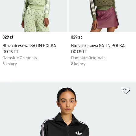
Price
329 zł
Price
329 zł
Bluza dresowa SATIN POLKA
Bluza dresowa SATIN POLKA
DOTS TT
DOTS TT
Damskie Originals
Damskie Originals
8 kolory
8 kolory
Do