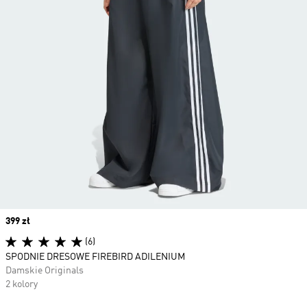
Price
399 zł
(6)
SPODNIE DRESOWE FIREBIRD ADILENIUM
Damskie Originals
2 kolory