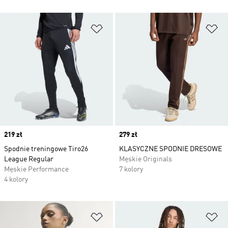
Dodaj do listy życzeń
Do
Price
219 zł
Price
279 zł
Spodnie treningowe Tiro26
KLASYCZNE SPODNIE DRESOWE
League Regular
Męskie Originals
Męskie Performance
7 kolory
4 kolory
Dodaj do listy życzeń
Do