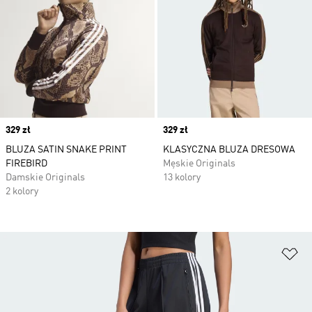
Price
329 zł
Price
329 zł
BLUZA SATIN SNAKE PRINT
KLASYCZNA BLUZA DRESOWA
FIREBIRD
Męskie Originals
Damskie Originals
13 kolory
2 kolory
Do