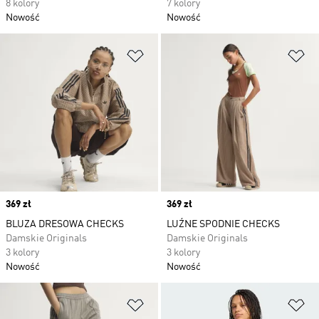
8 kolory
7 kolory
Nowość
Nowość
Dodaj do listy życzeń
Do
Price
369 zł
Price
369 zł
BLUZA DRESOWA CHECKS
LUŹNE SPODNIE CHECKS
Damskie Originals
Damskie Originals
3 kolory
3 kolory
Nowość
Nowość
Dodaj do listy życzeń
Do