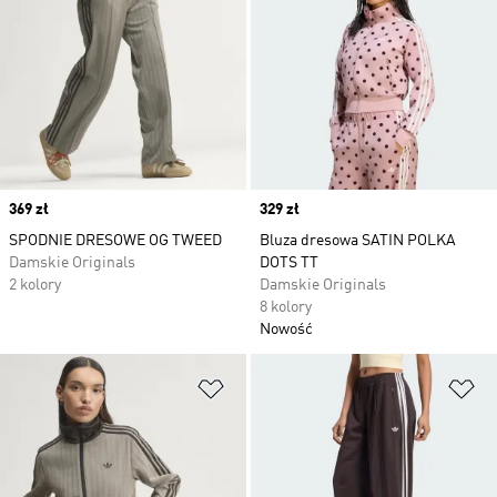
Price
369 zł
Price
329 zł
SPODNIE DRESOWE OG TWEED
Bluza dresowa SATIN POLKA
Damskie Originals
DOTS TT
2 kolory
Damskie Originals
8 kolory
Nowość
Dodaj do listy życzeń
Do