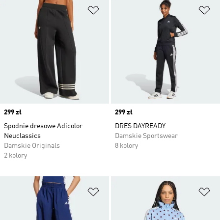
Dodaj do listy życzeń
Do
Price
299 zł
Price
299 zł
Spodnie dresowe Adicolor
DRES DAYREADY
Neuclassics
Damskie Sportswear
Damskie Originals
8 kolory
2 kolory
Dodaj do listy życzeń
Do