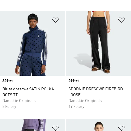
Dodaj do listy życzeń
Do
Price
329 zł
Price
299 zł
Bluza dresowa SATIN POLKA
SPODNIE DRESOWE FIREBIRD
DOTS TT
LOOSE
Damskie Originals
Damskie Originals
8 kolory
19 kolory
Dodaj do listy życzeń
Do