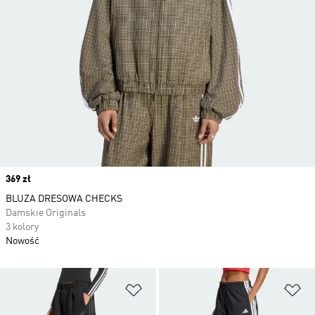
Price
369 zł
BLUZA DRESOWA CHECKS
Damskie Originals
3 kolory
Nowość
Dodaj do listy życzeń
Do