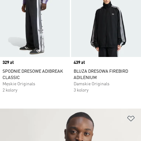
Price
329 zł
Price
439 zł
SPODNIE DRESOWE ADIBREAK
BLUZA DRESOWA FIREBIRD
CLASSIC
ADILENIUM
Męskie Originals
Damskie Originals
2 kolory
3 kolory
Do