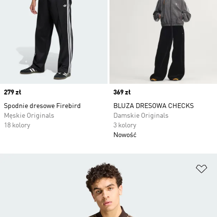
Price
279 zł
Price
369 zł
Spodnie dresowe Firebird
BLUZA DRESOWA CHECKS
Męskie Originals
Damskie Originals
18 kolory
3 kolory
Nowość
Do