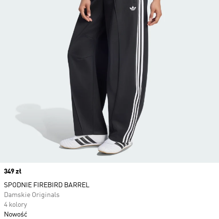
Price
349 zł
SPODNIE FIREBIRD BARREL
Damskie Originals
4 kolory
Nowość