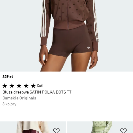
Price
329 zł
(56)
Bluza dresowa SATIN POLKA DOTS TT
Damskie Originals
8 kolory
Dodaj do listy życzeń
Do