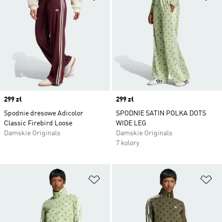
Price
299 zł
Price
299 zł
Spodnie dresowe Adicolor
SPODNIE SATIN POLKA DOTS
Classic Firebird Loose
WIDE LEG
Damskie Originals
Damskie Originals
7 kolory
Dodaj do listy życzeń
Do