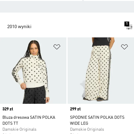
1
2010 wyniki
Dodaj do listy życzeń
Do
Price
329 zł
Price
299 zł
Bluza dresowa SATIN POLKA
SPODNIE SATIN POLKA DOTS
DOTS TT
WIDE LEG
Damskie Originals
Damskie Originals