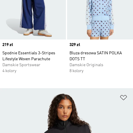
Price
219 zł
Price
329 zł
Spodnie Essentials 3-Stripes
Bluza dresowa SATIN POLKA
Lifestyle Woven Parachute
DOTS TT
Damskie Sportswear
Damskie Originals
4 kolory
8 kolory
Do