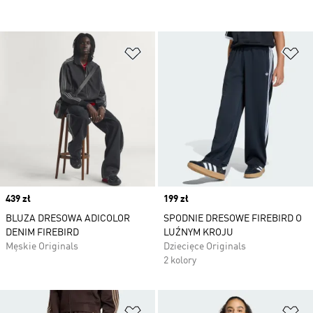
Dodaj do listy życzeń
Do
Price
439 zł
Price
199 zł
BLUZA DRESOWA ADICOLOR
SPODNIE DRESOWE FIREBIRD O
DENIM FIREBIRD
LUŹNYM KROJU
Męskie Originals
Dziecięce Originals
2 kolory
Dodaj do listy życzeń
Do