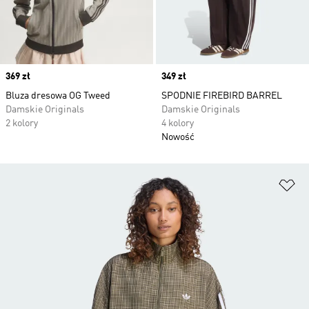
Price
369 zł
Price
349 zł
Bluza dresowa OG Tweed
SPODNIE FIREBIRD BARREL
Damskie Originals
Damskie Originals
2 kolory
4 kolory
Nowość
Do