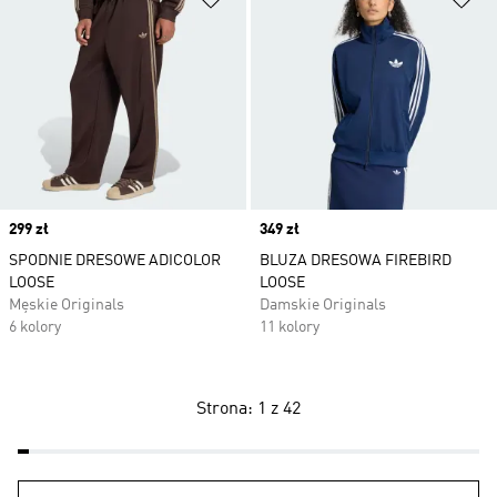
Price
299 zł
Price
349 zł
SPODNIE DRESOWE ADICOLOR
BLUZA DRESOWA FIREBIRD
LOOSE
LOOSE
Męskie Originals
Damskie Originals
6 kolory
11 kolory
Strona: 1 z 42