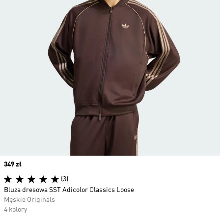
Price
349 zł
(3)
Bluza dresowa SST Adicolor Classics Loose
Męskie Originals
4 kolory