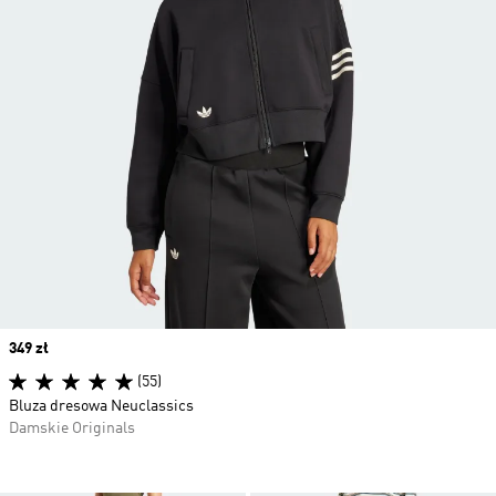
Price
349 zł
(55)
Bluza dresowa Neuclassics
Damskie Originals