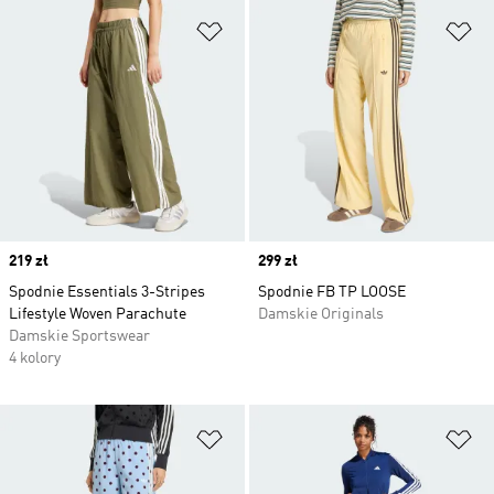
Dodaj do listy życzeń
Do
Price
219 zł
Price
299 zł
Spodnie Essentials 3-Stripes
Spodnie FB TP LOOSE
Lifestyle Woven Parachute
Damskie Originals
Damskie Sportswear
4 kolory
Dodaj do listy życzeń
Do