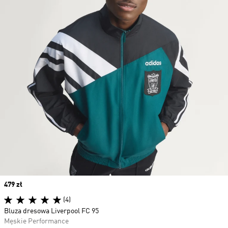
Price
479 zł
(4)
Bluza dresowa Liverpool FC 95
Męskie Performance