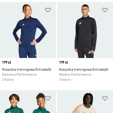
Dodaj do listy życzeń
Do
Price
179 zł
Price
179 zł
Koszulka treningowa Entrada26
Koszulka treningowa Entrada26
Damskie Performance
Męskie Performance
2 kolory
3 kolory
Dodaj do listy życzeń
Do