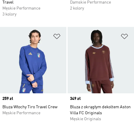
Travel
Damskie Performance
Męskie Performance
2 kolory
3 kolory
Dodaj do listy życzeń
Do
Price
259 zł
Price
349 zł
Bluza Włochy Tiro Travel Crew
Bluza z okrągłym dekoltem Aston
Męskie Performance
Villa FC Originals
Męskie Originals