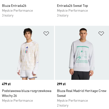
Bluza Entrada26
Entrada26 Sweat Top
Męskie Performance
Męskie Performance
3 kolory
3 kolory
Dodaj do listy życzeń
Do
Price
479 zł
Price
299 zł
Podstawowa bluza rozgrzewkowa
Bluza Real Madrid Heritage Crew
Włochy 26
Sweat
Męskie Performance
Męskie Performance
2 kolory