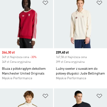
Dodaj do listy życzeń
Do
Sale price
244,30 zł
Current price
239,40 zł
349 zł Najniższa cena
-30%
Discount
167,58 zł Najniższa cena
349 zł Cena oryginalna
399 zł Cena oryginalna
Bluza z półokrągłym dekoltem
Luźny sweter z suwakiem do
Manchester United Originals
połowy długości Jude Bellingham
Męskie Performance
Męskie Performance
Dodaj do listy życzeń
Do