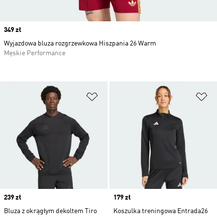
Price
349 zł
Wyjazdowa bluza rozgrzewkowa Hiszpania 26 Warm
Męskie Performance
Dodaj do listy życzeń
Do
Price
239 zł
Price
179 zł
Bluza z okrągłym dekoltem Tiro
Koszulka treningowa Entrada26