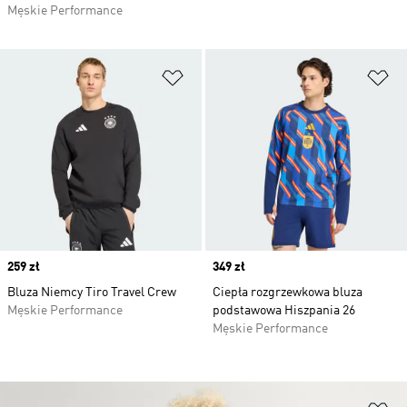
Męskie Performance
Dodaj do listy życzeń
Do
Price
259 zł
Price
349 zł
Bluza Niemcy Tiro Travel Crew
Ciepła rozgrzewkowa bluza
Męskie Performance
podstawowa Hiszpania 26
Męskie Performance
Do