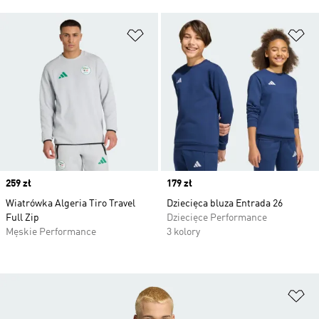
Dodaj do listy życzeń
Do
Price
259 zł
Price
179 zł
Wiatrówka Algeria Tiro Travel
Dziecięca bluza Entrada 26
Full Zip
Dziecięce Performance
Męskie Performance
3 kolory
Do