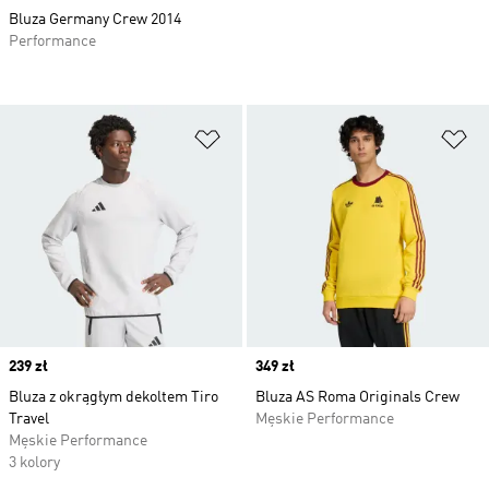
Bluza Germany Crew 2014
Performance
Dodaj do listy życzeń
Do
Price
239 zł
Price
349 zł
Bluza z okrągłym dekoltem Tiro
Bluza AS Roma Originals Crew
Travel
Męskie Performance
Męskie Performance
3 kolory