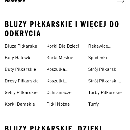
Następne
BLUZY PIŁKARSKIE I WIĘCEJ DO
ODKRYCIA
Bluza Piłkarska
Korki Dla Dzieci
Rekawice
Bramkarskie
Buty Halówki
Korki Męskie
Spodenki
Piłkarskie
Buty Piłkarskie
Koszulka
Strój Piłkarski
Pilkarska
Dresy Piłkarskie
Koszulki
Strój Piłkarski
Piłkarskie Dla
Dla Chłopca
Getry Piłkarskie
Ochraniacze
Torby Piłkarskie
Dzieci
Piłkarskie
Korki Damskie
Piłki Nożne
Turfy
BLUZY PIŁKARSKIE, DZIĘKI