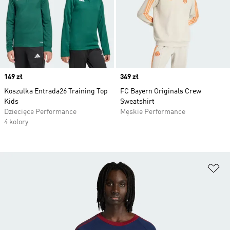
Price
149 zł
Price
349 zł
Koszulka Entrada26 Training Top
FC Bayern Originals Crew
Kids
Sweatshirt
Dziecięce Performance
Męskie Performance
4 kolory
Do