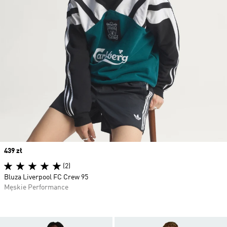
Price
439 zł
(2)
Bluza Liverpool FC Crew 95
Męskie Performance