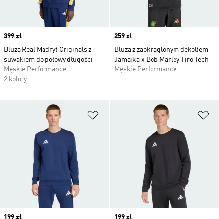
Price
399 zł
Price
259 zł
Bluza Real Madryt Originals z
Bluza z zaokrąglonym dekoltem
suwakiem do połowy długości
Jamajka x Bob Marley Tiro Tech
Męskie Performance
Męskie Performance
2 kolory
Dodaj do listy życzeń
Do
Price
199 zł
Price
199 zł