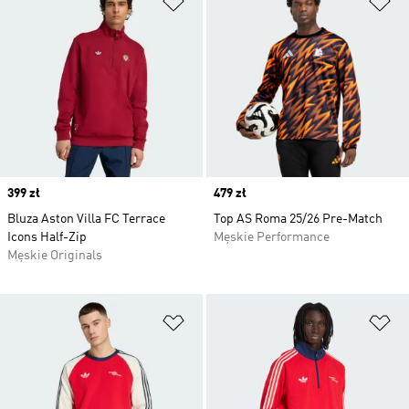
Price
399 zł
Price
479 zł
Bluza Aston Villa FC Terrace
Top AS Roma 25/26 Pre-Match
Icons Half-Zip
Męskie Performance
Męskie Originals
Dodaj do listy życzeń
Do