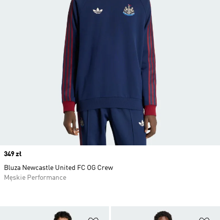
Price
349 zł
Bluza Newcastle United FC OG Crew
Męskie Performance
Dodaj do listy życzeń
Do