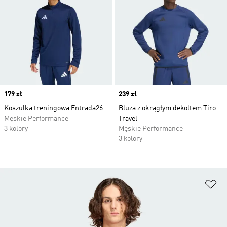
Price
179 zł
Price
239 zł
Koszulka treningowa Entrada26
Bluza z okrągłym dekoltem Tiro
Męskie Performance
Travel
3 kolory
Męskie Performance
3 kolory
Do