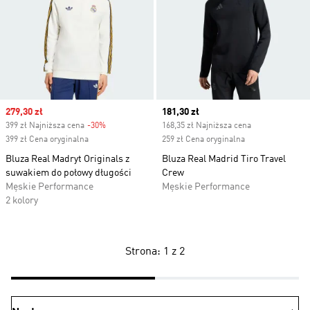
Sale price
279,30 zł
Current price
181,30 zł
399 zł Najniższa cena
-30%
Discount
168,35 zł Najniższa cena
399 zł Cena oryginalna
259 zł Cena oryginalna
Bluza Real Madryt Originals z
Bluza Real Madrid Tiro Travel
suwakiem do połowy długości
Crew
Męskie Performance
Męskie Performance
2 kolory
Strona: 1 z 2