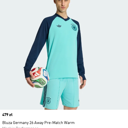
Price
479 zł
Bluza Germany 26 Away Pre-Match Warm