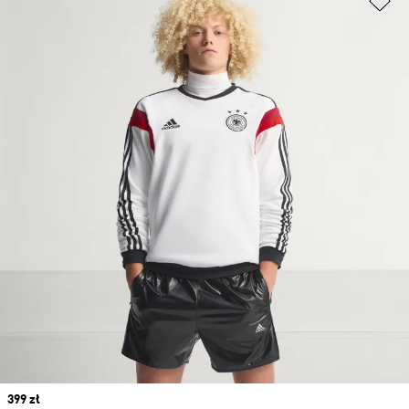
Price
399 zł