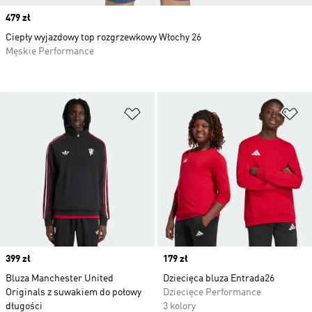
Price
479 zł
Ciepły wyjazdowy top rozgrzewkowy Włochy 26
Męskie Performance
Dodaj do listy życzeń
Do
Price
399 zł
Price
179 zł
Bluza Manchester United
Dziecięca bluza Entrada26
Originals z suwakiem do połowy
Dziecięce Performance
długości
3 kolory