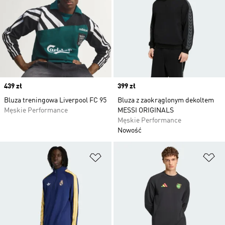
Price
439 zł
Price
399 zł
Bluza treningowa Liverpool FC 95
Bluza z zaokrąglonym dekoltem
Męskie Performance
MESSI ORIGINALS
Męskie Performance
Nowość
Dodaj do listy życzeń
Do