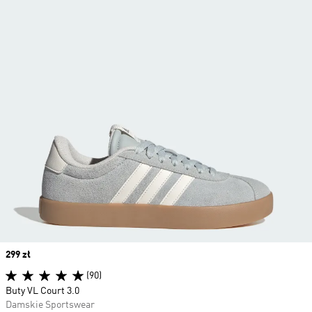
Price
299 zł
(90)
Buty VL Court 3.0
Damskie Sportswear