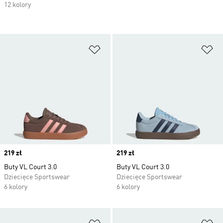
12 kolory
Dodaj do listy życzeń
Do
Price
219 zł
Price
219 zł
Buty VL Court 3.0
Buty VL Court 3.0
Dziecięce Sportswear
Dziecięce Sportswear
6 kolory
6 kolory
Dodaj do listy życzeń
Do