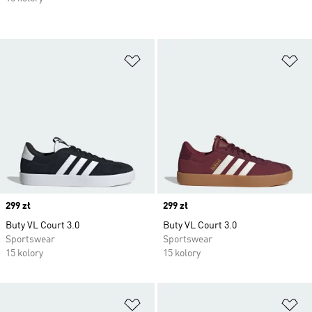
Dodaj do listy życzeń
Do
Price
299 zł
Price
299 zł
Buty VL Court 3.0
Buty VL Court 3.0
Sportswear
Sportswear
15 kolory
15 kolory
Dodaj do listy życzeń
Do