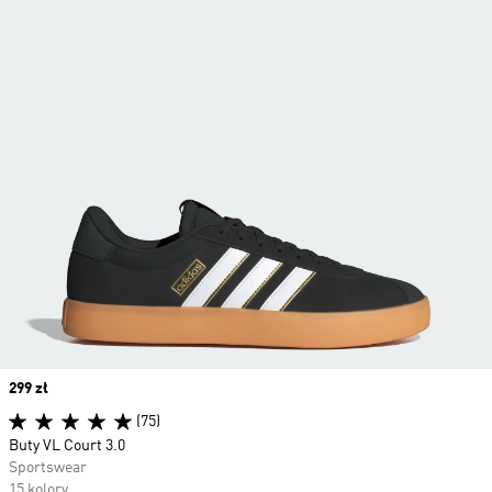
Price
299 zł
(75)
Buty VL Court 3.0
Sportswear
15 kolory