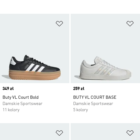
Dodaj do listy życzeń
Do
Price
349 zł
Price
259 zł
Buty VL Court Bold
BUTY VL COURT BASE
Damskie Sportswear
Damskie Sportswear
11 kolory
5 kolory
Dodaj do listy życzeń
Do