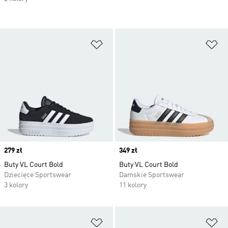
Dodaj do listy życzeń
Do
Price
279 zł
Price
349 zł
Buty VL Court Bold
Buty VL Court Bold
Dziecięce Sportswear
Damskie Sportswear
3 kolory
11 kolory
Dodaj do listy życzeń
Do