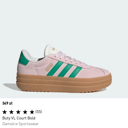
Price
349 zł
(55)
Buty VL Court Bold
Damskie Sportswear