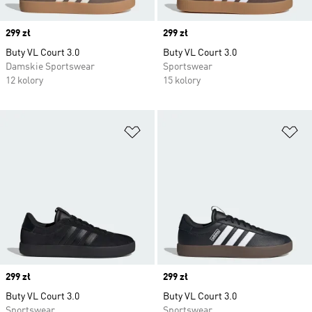
Price
299 zł
Price
299 zł
Buty VL Court 3.0
Buty VL Court 3.0
Damskie Sportswear
Sportswear
12 kolory
15 kolory
Dodaj do listy życzeń
Do
Price
299 zł
Price
299 zł
Buty VL Court 3.0
Buty VL Court 3.0
Sportswear
Sportswear