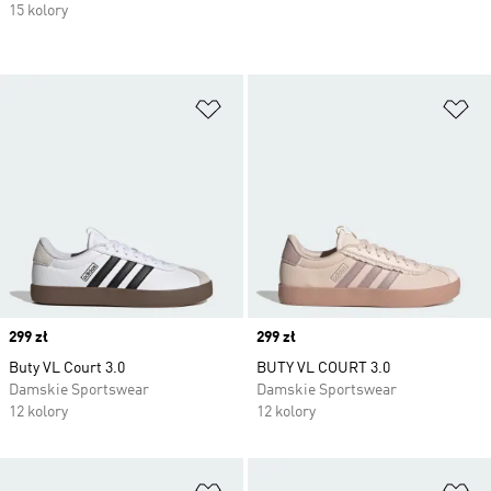
15 kolory
Dodaj do listy życzeń
Do
Price
299 zł
Price
299 zł
Buty VL Court 3.0
BUTY VL COURT 3.0
Damskie Sportswear
Damskie Sportswear
12 kolory
12 kolory
Dodaj do listy życzeń
Do