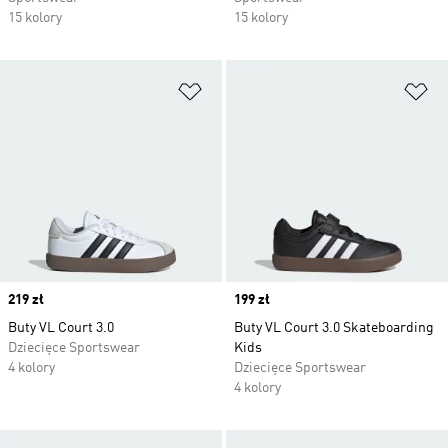
15 kolory
15 kolory
Dodaj do listy życzeń
Do
Price
219 zł
Price
199 zł
Buty VL Court 3.0
Buty VL Court 3.0 Skateboarding
Dziecięce Sportswear
Kids
4 kolory
Dziecięce Sportswear
4 kolory