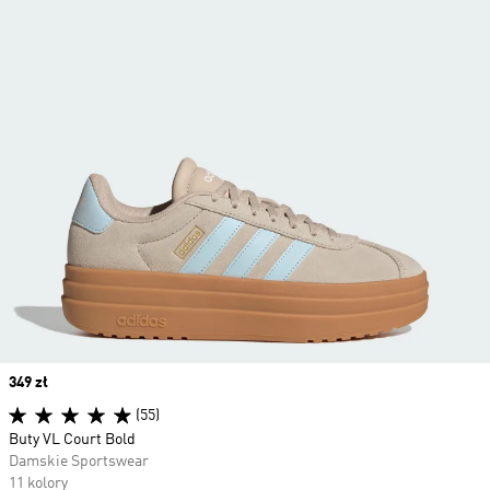
Price
349 zł
(55)
Buty VL Court Bold
Damskie Sportswear
11 kolory