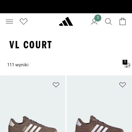
1
VL COURT
1
111 wyniki
Dodaj do listy życzeń
Do