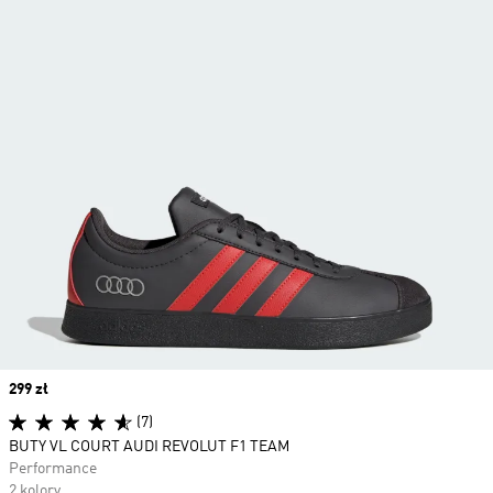
Price
299 zł
(7)
BUTY VL COURT AUDI REVOLUT F1 TEAM
Performance
2 kolory