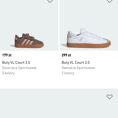
Price
179 zł
Price
299 zł
Buty VL Court 3.0
Buty VL Court 3.0
Dziecięce Sportswear
Damskie Sportswear
5 kolory
2 kolory
Do