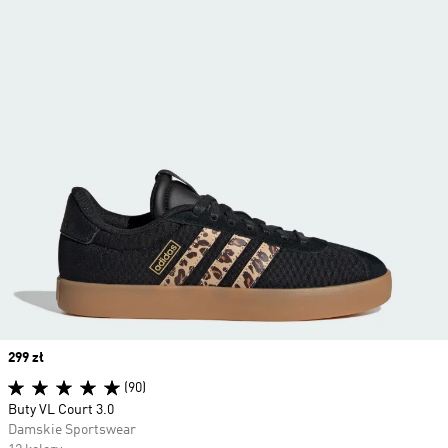
Price
299 zł
(90)
Buty VL Court 3.0
Damskie Sportswear