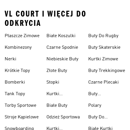
VL COURT I WIĘCEJ DO
ODKRYCIA
Płaszcze Zimowe
Białe Koszulki
Buty Do Rugby
Kombinezony
Czarne Spodnie
Buty Skaterskie
Nerki
Niebieskie Buty
Kurtki Zimowe
Krótkie Topy
Złote Buty
Buty Trekkingowe
Bomberki
Stopki
Czarne Plecaki
Tank Topy
Kurtki
Buty
Przeciwdeszczowe
Wspinaczkowe
Torby Sportowe
Białe Buty
Polary
Stroje Kąpielowe
Odzież Sportowa
Buty Do
Podnoszenia
Snowboarding
Kurtki
Białe Kurtki