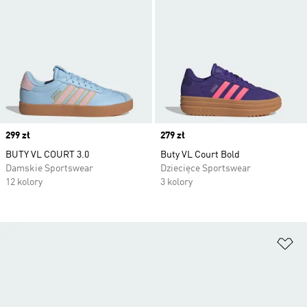
Price
299 zł
Price
279 zł
BUTY VL COURT 3.0
Buty VL Court Bold
Damskie Sportswear
Dziecięce Sportswear
12 kolory
3 kolory
Do