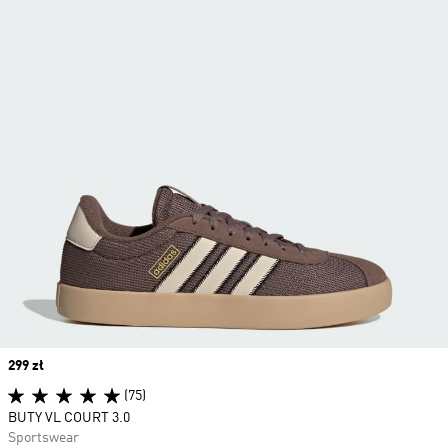
Price
299 zł
(75)
BUTY VL COURT 3.0
Sportswear