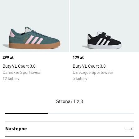
Price
299 zł
Price
179 zł
Buty VL Court 3.0
Buty VL Court 3.0
Damskie Sportswear
Dziecięce Sportswear
12 kolory
5 kolory
Strona: 1 z 3
Następne