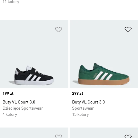
11 kolory
Dodaj do listy życzeń
Do
Price
199 zł
Price
299 zł
Buty VL Court 3.0
Buty VL Court 3.0
Dziecięce Sportswear
Sportswear
4 kolory
15 kolory
Dodaj do listy życzeń
Do