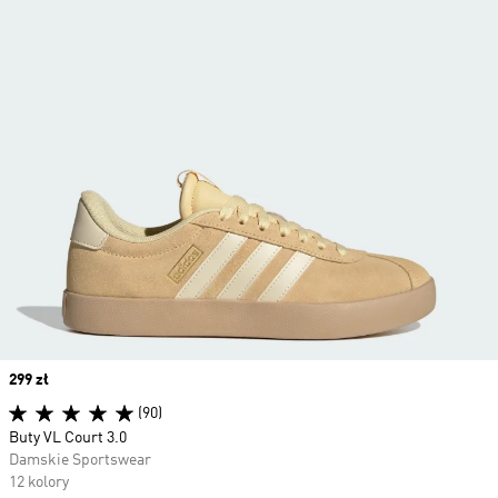
Price
299 zł
(90)
Buty VL Court 3.0
Damskie Sportswear
12 kolory