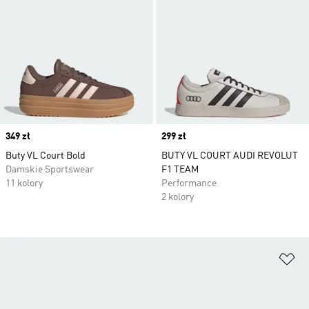
Price
349 zł
Price
299 zł
Buty VL Court Bold
BUTY VL COURT AUDI REVOLUT
Damskie Sportswear
F1 TEAM
11 kolory
Performance
2 kolory
Do