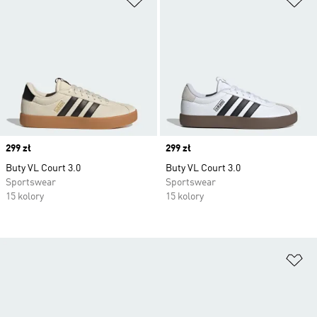
Price
299 zł
Price
299 zł
Buty VL Court 3.0
Buty VL Court 3.0
Sportswear
Sportswear
15 kolory
15 kolory
Do