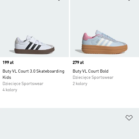
Price
199 zł
Price
279 zł
Buty VL Court 3.0 Skateboarding
Buty VL Court Bold
Kids
Dziecięce Sportswear
Dziecięce Sportswear
2 kolory
4 kolory
Do