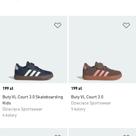
Dodaj do listy życzeń
Do
Price
199 zł
Price
199 zł
Buty VL Court 3.0 Skateboarding
Buty VL Court 3.0
Kids
Dziecięce Sportswear
Dziecięce Sportswear
5 kolory
4 kolory