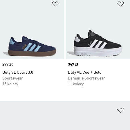
Dodaj do listy życzeń
Do
Price
299 zł
Price
349 zł
Buty VL Court 3.0
Buty VL Court Bold
Sportswear
Damskie Sportswear
15 kolory
11 kolory
Do