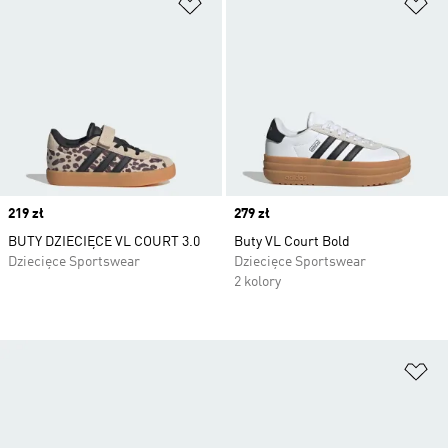
Dodaj do listy życzeń
Do
Price
219 zł
Price
279 zł
BUTY DZIECIĘCE VL COURT 3.0
Buty VL Court Bold
Dziecięce Sportswear
Dziecięce Sportswear
2 kolory
Do