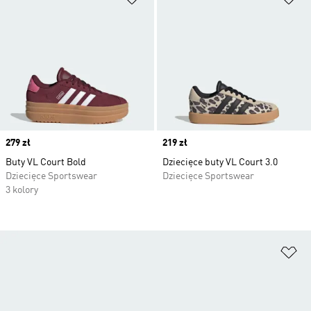
Price
279 zł
Price
219 zł
Buty VL Court Bold
Dziecięce buty VL Court 3.0
Dziecięce Sportswear
Dziecięce Sportswear
3 kolory
Do