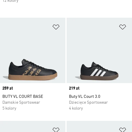
12 kolory
Dodaj do listy życzeń
Do
Price
259 zł
Price
219 zł
BUTY VL COURT BASE
Buty VL Court 3.0
Damskie Sportswear
Dziecięce Sportswear
5 kolory
4 kolory
Dodaj do listy życzeń
Do