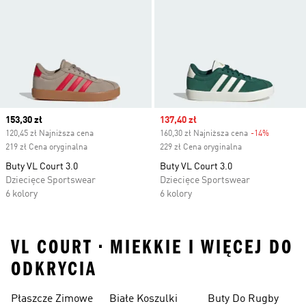
Current price
153,30 zł
Sale price
137,40 zł
120,45 zł Najniższa cena
160,30 zł Najniższa cena
-14%
Discount
219 zł Cena oryginalna
229 zł Cena oryginalna
Buty VL Court 3.0
Buty VL Court 3.0
Dziecięce Sportswear
Dziecięce Sportswear
6 kolory
6 kolory
VL COURT • MIEKKIE I WIĘCEJ DO
ODKRYCIA
Płaszcze Zimowe
Białe Koszulki
Buty Do Rugby