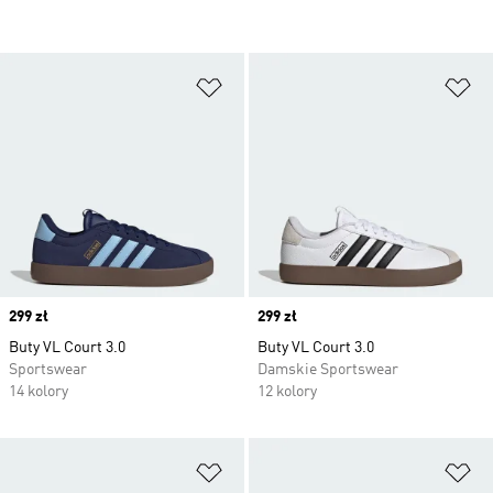
Dodaj do listy życzeń
Do
Price
299 zł
Price
299 zł
Buty VL Court 3.0
Buty VL Court 3.0
Sportswear
Damskie Sportswear
14 kolory
12 kolory
Dodaj do listy życzeń
Do