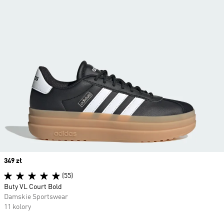
Price
349 zł
(55)
Buty VL Court Bold
Damskie Sportswear
11 kolory