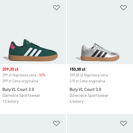
Dodaj do listy życzeń
Do
Sale price
209,30 zł
Current price
153,30 zł
299 zł Najniższa cena
-30%
Discount
109,50 zł Najniższa cena
299 zł Cena oryginalna
219 zł Cena oryginalna
Buty VL Court 3.0
Buty VL Court 3.0
Damskie Sportswear
Dziecięce Sportswear
12 kolory
4 kolory
Dodaj do listy życzeń
Do