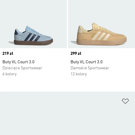
Price
219 zł
Price
299 zł
Buty VL Court 3.0
Buty VL Court 3.0
Dziecięce Sportswear
Damskie Sportswear
6 kolory
12 kolory
Do