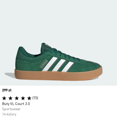
Price
299 zł
(75)
Buty VL Court 3.0
Sportswear
14 kolory