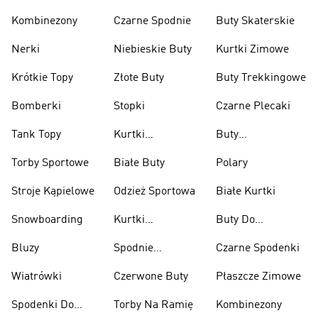
Kombinezony
Czarne Spodnie
Buty Skaterskie
Nerki
Niebieskie Buty
Kurtki Zimowe
Krótkie Topy
Złote Buty
Buty Trekkingowe
Bomberki
Stopki
Czarne Plecaki
Tank Topy
Kurtki
Buty
Przeciwdeszczowe
Wspinaczkowe
Torby Sportowe
Białe Buty
Polary
Stroje Kąpielowe
Odzież Sportowa
Białe Kurtki
Snowboarding
Kurtki
Buty Do
Narciarskie
Koszykówki
Bluzy
Spodnie
Czarne Spodenki
Narciarskie
Wiatrówki
Czerwone Buty
Płaszcze Zimowe
Spodenki Do
Torby Na Ramię
Kombinezony