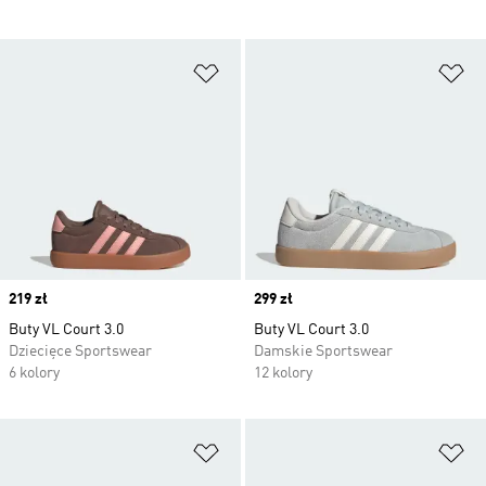
Dodaj do listy życzeń
Do
Price
219 zł
Price
299 zł
Buty VL Court 3.0
Buty VL Court 3.0
Dziecięce Sportswear
Damskie Sportswear
6 kolory
12 kolory
Dodaj do listy życzeń
Do