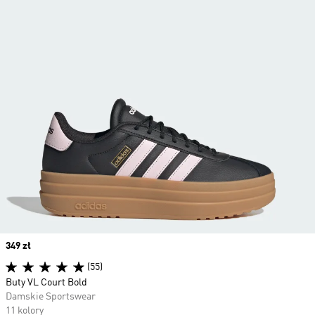
Price
349 zł
(55)
Buty VL Court Bold
Damskie Sportswear
11 kolory