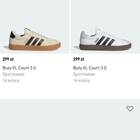
Price
299 zł
Price
299 zł
Buty VL Court 3.0
Buty VL Court 3.0
Sportswear
Sportswear
14 kolory
14 kolory
Do