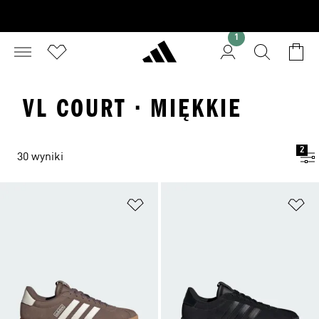
1
VL COURT · MIĘKKIE
2
30 wyniki
Dodaj do listy życzeń
Do