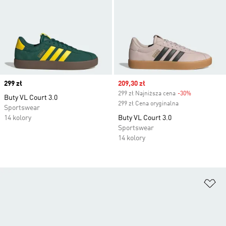
Price
299 zł
Sale price
209,30 zł
299 zł Najniższa cena
-30%
Discount
Buty VL Court 3.0
299 zł Cena oryginalna
Sportswear
14 kolory
Buty VL Court 3.0
Sportswear
14 kolory
Do