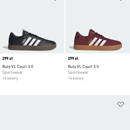
Price
299 zł
Price
299 zł
Buty VL Court 3.0
Buty VL Court 3.0
Sportswear
Sportswear
14 kolory
14 kolory
Do