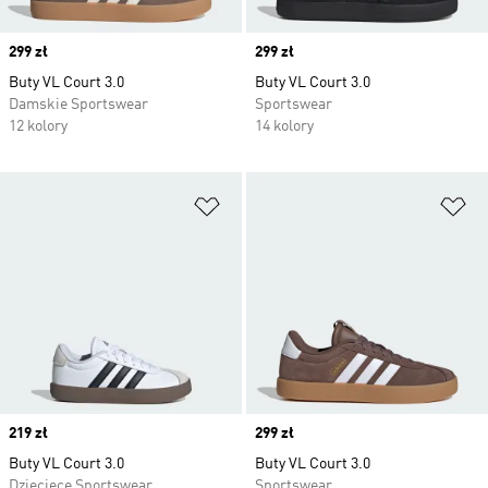
Price
299 zł
Price
299 zł
Buty VL Court 3.0
Buty VL Court 3.0
Damskie Sportswear
Sportswear
12 kolory
14 kolory
Dodaj do listy życzeń
Do
Price
219 zł
Price
299 zł
Buty VL Court 3.0
Buty VL Court 3.0
Dziecięce Sportswear
Sportswear