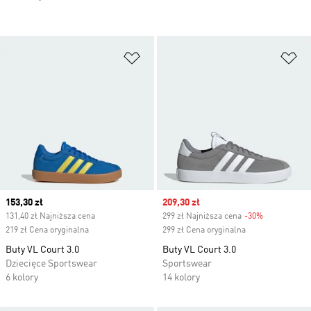
Dodaj do listy życzeń
Do
Current price
153,30 zł
Sale price
209,30 zł
131,40 zł Najniższa cena
299 zł Najniższa cena
-30%
Discount
219 zł Cena oryginalna
299 zł Cena oryginalna
Buty VL Court 3.0
Buty VL Court 3.0
Dziecięce Sportswear
Sportswear
6 kolory
14 kolory