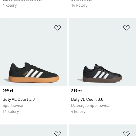
4 kolory
14 kolory
Dodaj do listy życzeń
Do
Price
299 zł
Price
219 zł
Buty VL Court 3.0
Buty VL Court 3.0
Sportswear
Dziecięce Sportswear
14 kolory
4 kolory
Dodaj do listy życzeń
Do