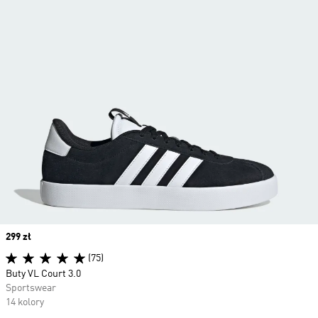
Price
299 zł
(75)
Buty VL Court 3.0
Sportswear
14 kolory