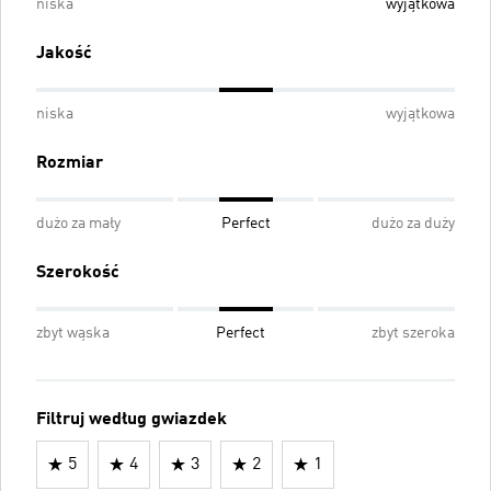
niska
wyjątkowa
Jakość
niska
wyjątkowa
Rozmiar
dużo za mały
Perfect
dużo za duży
Szerokość
zbyt wąska
Perfect
zbyt szeroka
Filtruj według gwiazdek
5
4
3
2
1