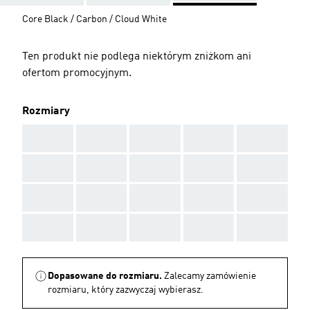
Core Black / Carbon / Cloud White
Ten produkt nie podlega niektórym zniżkom ani
ofertom promocyjnym.
Rozmiary
AAA
AAA
AAA
AAA
AAA
AAA
AAA
AAA
AAA
AAA
AAA
AAA
AAA
AAA
AAA
AAA
AAA
AAA
AAA
AAA
Dopasowane do rozmiaru.
Zalecamy zamówienie
rozmiaru, który zazwyczaj wybierasz.