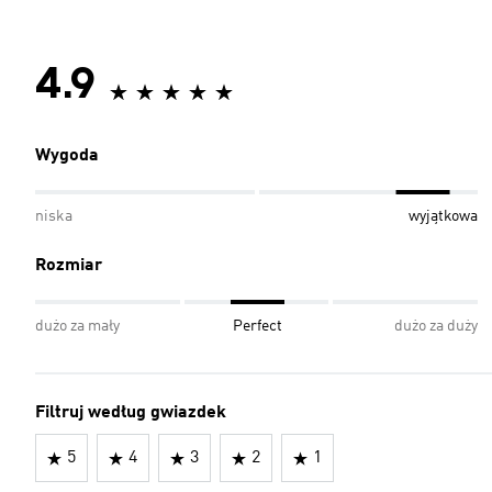
4.9
Wygoda
niska
wyjątkowa
Rozmiar
dużo za mały
Perfect
dużo za duży
Filtruj według gwiazdek
5
4
3
2
1