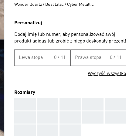
Wonder Quartz / Dual Lilac / Cyber Metallic
Personalizuj
Dodaj imię lub numer, aby personalizować swój
produkt adidas lub zrobić z niego doskonały prezent!
Lewa stopa
0 / 11
Prawa stopa
0 / 11
Wyczyść wszystko
Rozmiary
AAA
AAA
AAA
AAA
AAA
AAA
AAA
AAA
AAA
AAA
AAA
AAA
AAA