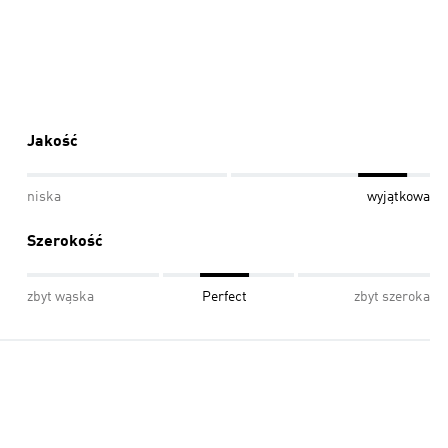
Jakość
niska
wyjątkowa
Szerokość
zbyt wąska
Perfect
zbyt szeroka