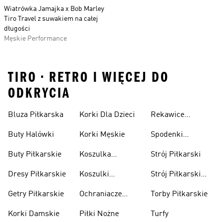
Wiatrówka Jamajka x Bob Marley
Tiro Travel z suwakiem na całej
długości
Męskie Performance
TIRO • RETRO I WIĘCEJ DO
ODKRYCIA
Bluza Piłkarska
Korki Dla Dzieci
Rekawice
Bramkarskie
Buty Halówki
Korki Męskie
Spodenki
Piłkarskie
Buty Piłkarskie
Koszulka
Strój Piłkarski
Pilkarska
Dresy Piłkarskie
Koszulki
Strój Piłkarski
Piłkarskie Dla
Dla Chłopca
Getry Piłkarskie
Ochraniacze
Torby Piłkarskie
Dzieci
Piłkarskie
Korki Damskie
Piłki Nożne
Turfy