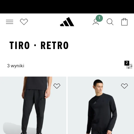
1
TIRO · RETRO
2
3 wyniki
Dodaj do listy życzeń
Do