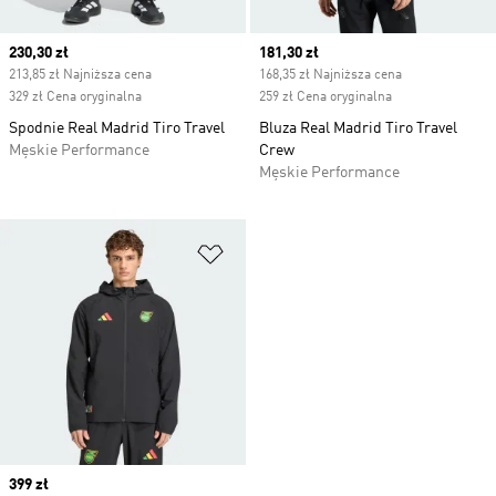
Current price
230,30 zł
Current price
181,30 zł
213,85 zł Najniższa cena
168,35 zł Najniższa cena
329 zł Cena oryginalna
259 zł Cena oryginalna
Spodnie Real Madrid Tiro Travel
Bluza Real Madrid Tiro Travel
Męskie Performance
Crew
Męskie Performance
Dodaj do listy życzeń
Price
399 zł