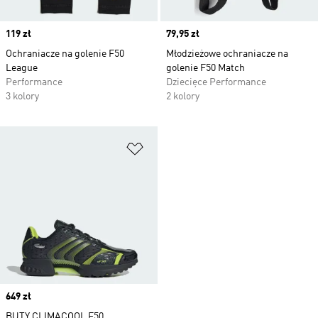
Price
119 zł
Price
79,95 zł
Ochraniacze na golenie F50
Młodzieżowe ochraniacze na
League
golenie F50 Match
Performance
Dziecięce Performance
3 kolory
2 kolory
Dodaj do listy życzeń
Price
649 zł
BUTY CLIMACOOL F50