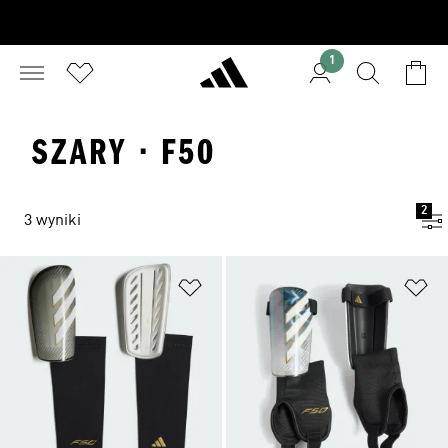
1
SZARY · F50
2
3 wyniki
Dodaj do listy życzeń
Do