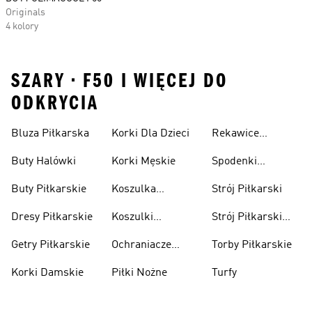
Originals
4 kolory
SZARY • F50 I WIĘCEJ DO
ODKRYCIA
Bluza Piłkarska
Korki Dla Dzieci
Rekawice
Bramkarskie
Buty Halówki
Korki Męskie
Spodenki
Piłkarskie
Buty Piłkarskie
Koszulka
Strój Piłkarski
Pilkarska
Dresy Piłkarskie
Koszulki
Strój Piłkarski
Piłkarskie Dla
Dla Chłopca
Getry Piłkarskie
Ochraniacze
Torby Piłkarskie
Dzieci
Piłkarskie
Korki Damskie
Piłki Nożne
Turfy