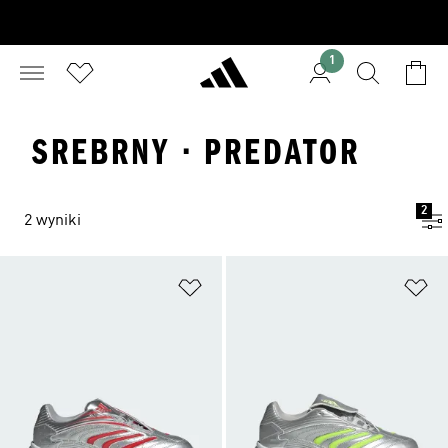
1
SREBRNY · PREDATOR
2
2 wyniki
Dodaj do listy życzeń
Do