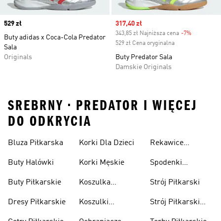
Price
529 zł
Sale price
317,40 zł
343,85 zł Najniższa cena
-7%
Discount
Buty adidas x Coca-Cola Predator
529 zł Cena oryginalna
Sala
Originals
Buty Predator Sala
Damskie Originals
SREBRNY • PREDATOR I WIĘCEJ
DO ODKRYCIA
Bluza Piłkarska
Korki Dla Dzieci
Rekawice
Bramkarskie
Buty Halówki
Korki Męskie
Spodenki
Piłkarskie
Buty Piłkarskie
Koszulka
Strój Piłkarski
Pilkarska
Dresy Piłkarskie
Koszulki
Strój Piłkarski
Piłkarskie Dla
Dla Chłopca