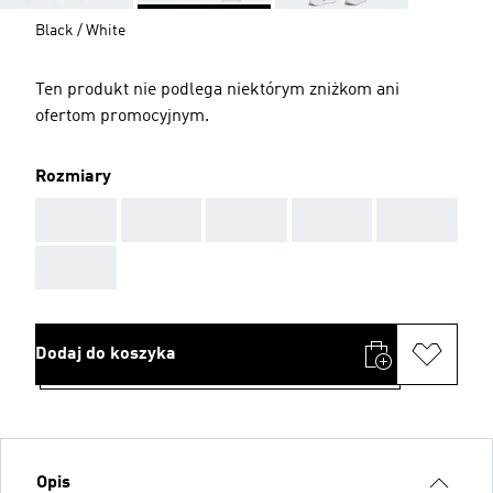
Black / White
Ten produkt nie podlega niektórym zniżkom ani
ofertom promocyjnym.
Rozmiary
AAA
AAA
AAA
AAA
AAA
AAA
Dodaj do koszyka
Opis