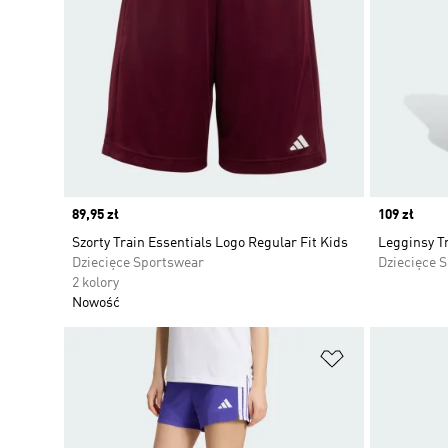
Price
89,95 zł
Price
109 zł
Szorty Train Essentials Logo Regular Fit Kids
Legginsy Tr
Dziecięce Sportswear
Dziecięce 
2 kolory
Nowość
Dodaj do listy