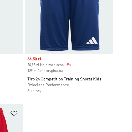
Sale price
64,50 zł
70,95 zł Najniższa cena
-9%
Discount
129 zł Cena oryginalna
Tiro 24 Competition Training Shorts Kids
Dziecięce Performance
3 kolory
Dodaj do listy życzeń