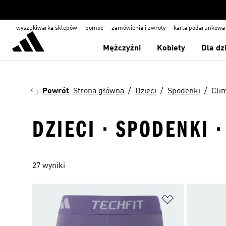
wyszukiwarka sklepów
pomoc
zamówienia i zwroty
karta podarunkowa
Mężczyźni
Kobiety
Dla dz
Powrót
Strona główna
Dzieci
Spodenki
Cli
DZIECI · SPODENKI 
27 wyniki
Dodaj do listy