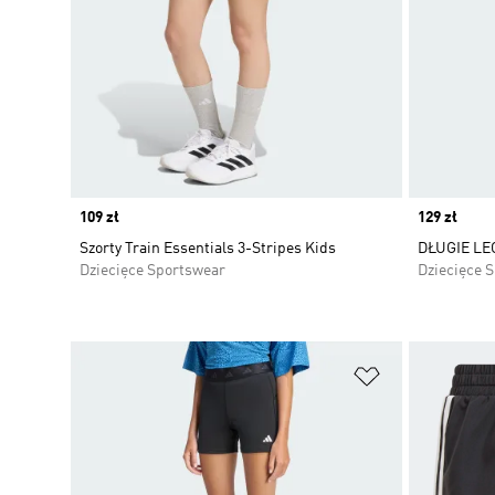
Price
109 zł
Price
129 zł
Szorty Train Essentials 3-Stripes Kids
DŁUGIE LE
Dziecięce Sportswear
Dziecięce 
Dodaj do listy