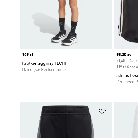
Price
109 zł
Current pr
95,20 zł
71,40 zł Najn
Krótkie legginsy TECHFIT
119 zł Cena 
Dziecięce Performance
adidas Des
Dziecięce 
Dodaj do listy