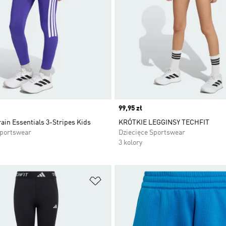
Price
99,95 zł
ain Essentials 3-Stripes Kids
KRÓTKIE LEGGINSY TECHFIT
Sportswear
Dziecięce Sportswear
3 kolory
 życzeń
Dodaj do listy życzeń