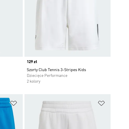
Price
129 zł
Szorty Club Tennis 3-Stripes Kids
Dziecięce Performance
2 kolory
Dodaj do listy życzeń
Dodaj do li