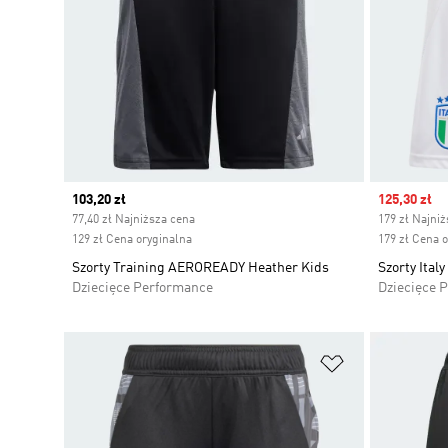
Current price
103,20 zł
Sale price
125,30 zł
77,40 zł Najniższa cena
179 zł Najni
129 zł Cena oryginalna
179 zł Cena 
Szorty Training AEROREADY Heather Kids
Szorty Ital
Dziecięce Performance
Dziecięce 
Dodaj do listy