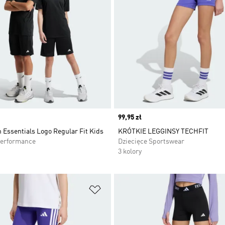
Price
99,95 zł
n Essentials Logo Regular Fit Kids
KRÓTKIE LEGGINSY TECHFIT
Performance
Dziecięce Sportswear
3 kolory
 życzeń
Dodaj do listy życzeń