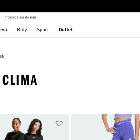
przyłącz się do nas
ieci
Buty
Sport
Outlet
ma
· CLIMA
 życzeń
Dodaj do listy życzeń