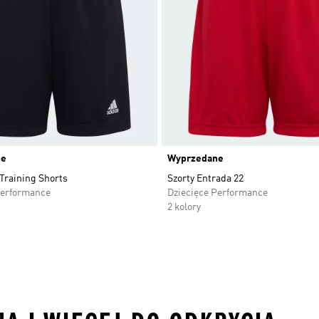
ne
Wyprzedane
Training Shorts
Szorty Entrada 22
Performance
Dziecięce Performance
2 kolory