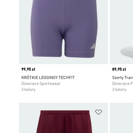
Price
99,95 zł
Price
89,95 zł
KRÓTKIE LEGGINSY TECHFIT
Szorty Trai
Dziecięce Sportswear
Dziecięce 
3 kolory
2 kolory
Dodaj do listy