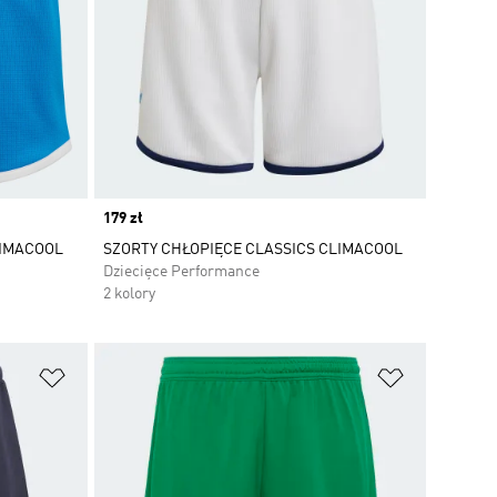
Price
179 zł
LIMACOOL
SZORTY CHŁOPIĘCE CLASSICS CLIMACOOL
Dziecięce Performance
2 kolory
Dodaj do listy życzeń
Dodaj do li