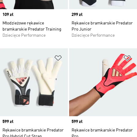
Price
109 zł
Price
299 zł
Młodzieżowe rękawice
Rękawice bramkarskie Predator
bramkarskie Predator Training
Pro Junior
Dziecięce Performance
Dziecięce Performance
Dodaj do listy życzeń
Do
Price
599 zł
Price
599 zł
Rękawice bramkarskie Predator
Rękawice bramkarskie Predator
Pro Hybrid Cut Strap
Pro