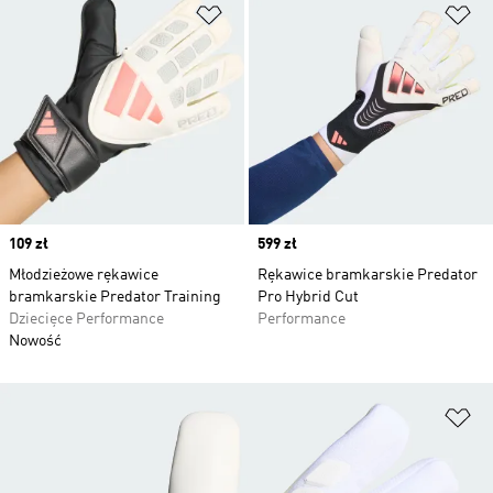
Dodaj do listy życzeń
Do
Price
109 zł
Price
599 zł
Młodzieżowe rękawice
Rękawice bramkarskie Predator
bramkarskie Predator Training
Pro Hybrid Cut
Dziecięce Performance
Performance
Nowość
Do