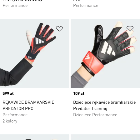
Performance
Performance
Dodaj do listy życzeń
Do
Price
599 zł
Price
109 zł
RĘKAWICE BRAMKARSKIE
Dziecięce rękawice bramkarskie
PREDATOR PRO
Predator Training
Performance
Dziecięce Performance
2 kolory