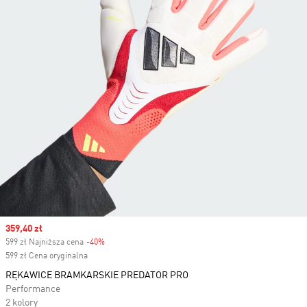
Sale price
359,40 zł
599 zł Najniższa cena
-40%
Discount
599 zł Cena oryginalna
RĘKAWICE BRAMKARSKIE PREDATOR PRO
Performance
2 kolory