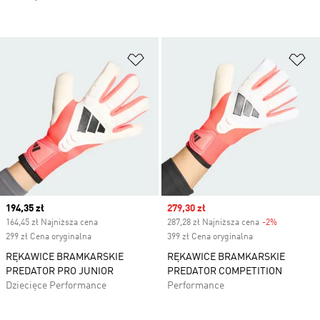
Dodaj do listy życzeń
Do
Current price
194,35 zł
Sale price
279,30 zł
164,45 zł Najniższa cena
287,28 zł Najniższa cena
-2%
Discount
299 zł Cena oryginalna
399 zł Cena oryginalna
RĘKAWICE BRAMKARSKIE
RĘKAWICE BRAMKARSKIE
PREDATOR PRO JUNIOR
PREDATOR COMPETITION
Dziecięce Performance
Performance