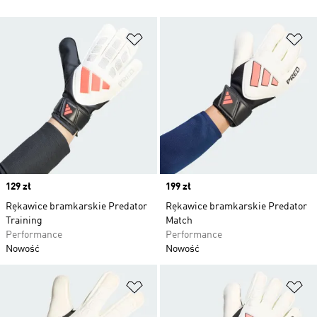
Dodaj do listy życzeń
Do
Price
129 zł
Price
199 zł
Rękawice bramkarskie Predator
Rękawice bramkarskie Predator
Training
Match
Performance
Performance
Nowość
Nowość
Dodaj do listy życzeń
Do