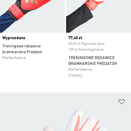
Wyprzedane
Current price
77,40 zł
60,63 zł Najniższa cena
Treningowe rękawice
129 zł Cena oryginalna
bramkarskie Predator
Performance
TRENINGOWE RĘKAWICE
BRAMKARSKIE PREDATOR
Performance
2 kolory
Do