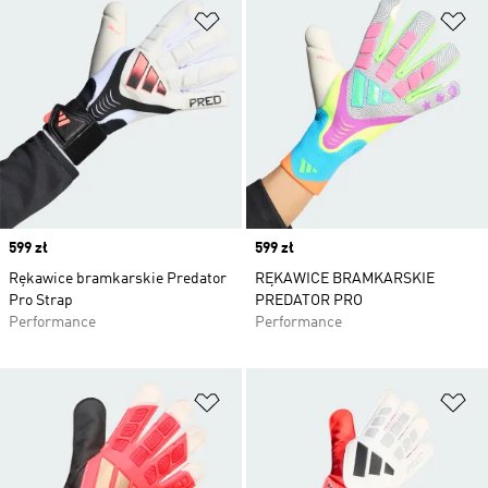
Dodaj do listy życzeń
Do
Price
599 zł
Price
599 zł
Rękawice bramkarskie Predator
RĘKAWICE BRAMKARSKIE
Pro Strap
PREDATOR PRO
Performance
Performance
Dodaj do listy życzeń
Do