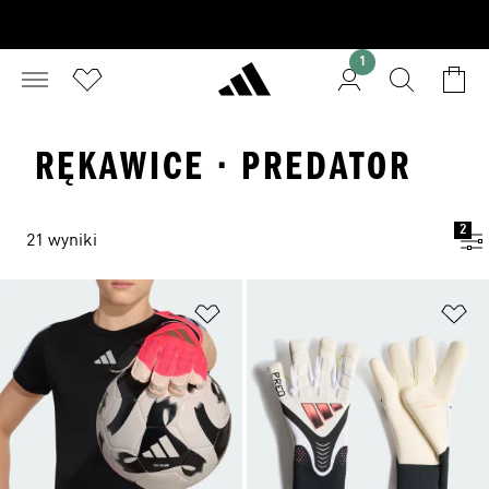
1
RĘKAWICE · PREDATOR
2
21 wyniki
Dodaj do listy życzeń
Do