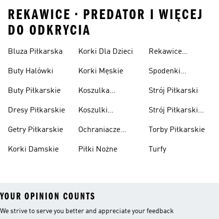
REKAWICE • PREDATOR I WIĘCEJ
DO ODKRYCIA
Bluza Piłkarska
Korki Dla Dzieci
Rekawice
Bramkarskie
Buty Halówki
Korki Męskie
Spodenki
Piłkarskie
Buty Piłkarskie
Koszulka
Strój Piłkarski
Pilkarska
Dresy Piłkarskie
Koszulki
Strój Piłkarski
Piłkarskie Dla
Dla Chłopca
Getry Piłkarskie
Ochraniacze
Torby Piłkarskie
Dzieci
Piłkarskie
Korki Damskie
Piłki Nożne
Turfy
YOUR OPINION COUNTS
We strive to serve you better and appreciate your feedback