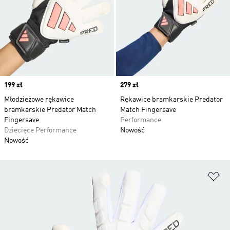
Price
199 zł
Price
279 zł
Młodzieżowe rękawice
Rękawice bramkarskie Predator
bramkarskie Predator Match
Match Fingersave
Fingersave
Performance
Dziecięce Performance
Nowość
Nowość
Do