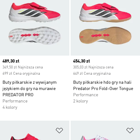
Current price
489,30 zł
Current price
454,30 zł
349,50 zł Najniższa cena
305,03 zł Najniższa cena
699 zł Cena oryginalna
649 zł Cena oryginalna
Buty piłkarskie z wywijanym
Buty piłkarskie hdo gry na hali
językiem do gry na murawie
Predator Pro Fold-Over Tongue
PREDATOR PRO
Performance
Performance
2 kolory
4 kolory
Dodaj do listy życzeń
Do