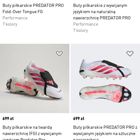
Buty piłkarskie PREDATOR PRO
Buty piłkarskie z wywijanym
Fold-Over Tongue FG
językiem na naturalną
Performance
nawierzchnię PREDATOR PRO
7 kolory
Performance
7 kolory
Dodaj do listy życzeń
Do
Price
699 zł
Price
699 zł
Buty piłkarskie na twardą
Buty piłkarskie PREDATOR PRO z
nawierzchnię (FG) z wywijanym
wywijanym językiem na sztuczne