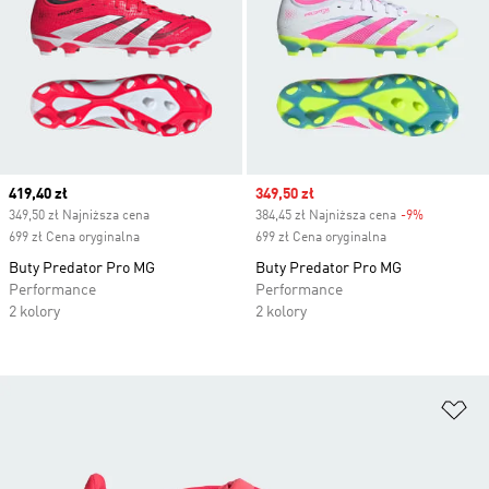
Current price
419,40 zł
Sale price
349,50 zł
349,50 zł Najniższa cena
384,45 zł Najniższa cena
-9%
Discount
699 zł Cena oryginalna
699 zł Cena oryginalna
Buty Predator Pro MG
Buty Predator Pro MG
Performance
Performance
2 kolory
2 kolory
Do