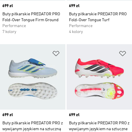
Price
699 zł
Price
699 zł
Buty piłkarskie PREDATOR PRO
Buty piłkarskie PREDATOR PRO
Fold-Over Tongue Firm Ground
Fold-Over Tongue Turf
Performance
Performance
7 kolory
4 kolory
Dodaj do listy życzeń
Do
Price
699 zł
Price
699 zł
Buty piłkarskie PREDATOR PRO z
Buty piłkarskie PREDATOR PRO z
wywijanym językiem na sztuczną
wywijanym językiem na sztuczne