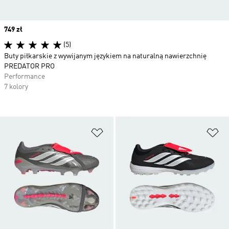
Price
749 zł
(5)
Buty piłkarskie z wywijanym językiem na naturalną nawierzchnię
PREDATOR PRO
Performance
7 kolory
Dodaj do listy życzeń
Do