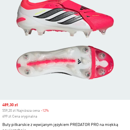
Sale price
489,30 zł
559,20 zł Najniższa cena
-12%
Discount
699 zł Cena oryginalna
Buty piłkarskie z wywijanym językiem PREDATOR PRO na miękką