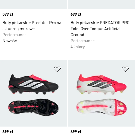
Price
599 zł
Price
699 zł
Buty piłkarskie Predator Pro na
Buty piłkarskie PREDATOR PRO
sztuczną murawę
Fold-Over Tongue Artificial
Performance
Ground
Nowość
Performance
4 kolory
Dodaj do listy życzeń
Do
Price
699 zł
Price
699 zł