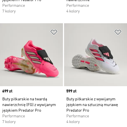
językiem Predator Pro
nawierzchnie
Performance
Performance
7 kolory
4 kolory
Dodaj do listy życzeń
Do
Price
699 zł
Price
599 zł
Buty piłkarskie na twardą
Buty piłkarskie z wywijanym
nawierzchnię (FG) z wywijanym
językiem na sztuczną murawę
językiem Predator Pro
Predator Pro
Performance
Performance
7 kolory
4 kolory