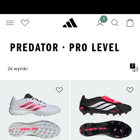
1
PREDATOR · PRO LEVEL
2
24 wyniki
Dodaj do listy życzeń
Do