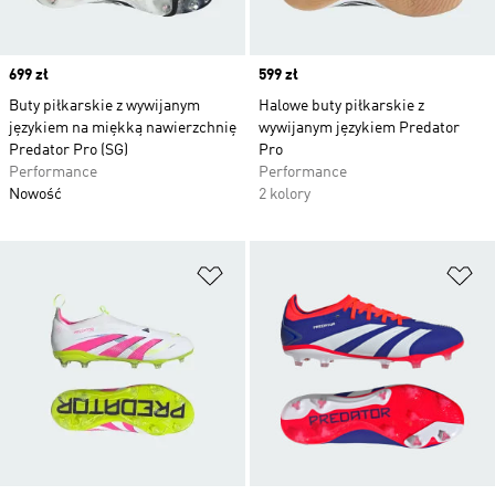
Price
699 zł
Price
599 zł
Buty piłkarskie z wywijanym
Halowe buty piłkarskie z
językiem na miękką nawierzchnię
wywijanym językiem Predator
Predator Pro (SG)
Pro
Performance
Performance
Nowość
2 kolory
Dodaj do listy życzeń
Do