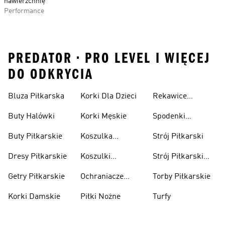
nawierzchnię
Performance
PREDATOR • PRO LEVEL I WIĘCEJ
DO ODKRYCIA
Bluza Piłkarska
Korki Dla Dzieci
Rekawice
Bramkarskie
Buty Halówki
Korki Męskie
Spodenki
Piłkarskie
Buty Piłkarskie
Koszulka
Strój Piłkarski
Pilkarska
Dresy Piłkarskie
Koszulki
Strój Piłkarski
Piłkarskie Dla
Dla Chłopca
Getry Piłkarskie
Ochraniacze
Torby Piłkarskie
Dzieci
Piłkarskie
Korki Damskie
Piłki Nożne
Turfy