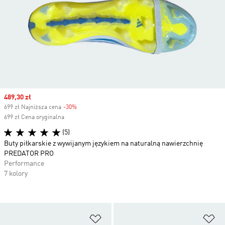
Sale price
489,30 zł
699 zł Najniższa cena
-30%
Discount
699 zł Cena oryginalna
(5)
Buty piłkarskie z wywijanym językiem na naturalną nawierzchnię
PREDATOR PRO
Performance
7 kolory
Dodaj do listy życzeń
Do