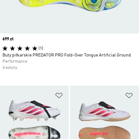
Price
699 zł
(1)
Buty piłkarskie PREDATOR PRO Fold-Over Tongue Artificial Ground
Performance
4 kolory
Dodaj do listy życzeń
Do