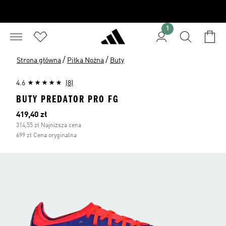
1
/
/
Strona główna
Piłka Nożna
Buty
4.6
(8)
BUTY PREDATOR PRO FG
Bieżąca cena
419,40 zł
314,55 zł Najniższa cena
699 zł Cena oryginalna