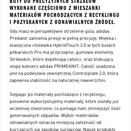
BUTY DO PRECYZYJNYCH STRZAŁÓW
WYKONANE CZĘŚCIOWO Z MIESZANKI
MATERIAŁÓW POCHODZĄCYCH Z RECYKLINGU
I POZYSKANYCH Z ODNAWIALNYCH ŹRÓDEŁ.
Gdy masz w perspektywie strzelenie gola, adidas
Predator zamienia presję w pełną precyzję. Miękka i
elastyczna cholewka HybridTouch 2.0 w tych butach
piłkarskich Pro ma przyczepne, gumowe elementy
Strikeskin, które dopełniają całości, oraz blokujący
stopę kołnierz adidas PRIMEKNIT. Całość osadzona
jest na podeszwie zewnętrznej Controlplate 2.0, która
zapewnia stabilność na naturalnej nawierzchni.
Sięgając po materiały pochodzące z recyklingu,
ponownie wykorzystujemy materiały, które zostały już
wcześniej stworzone, co pomaga nam zmniejszyć ilość
generowanych odpadów. Wybór materiałów
odnawialnych oznacza mniejszą zależność od
kurczących się zasobów surowców. Nasze produkty