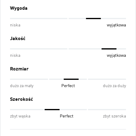
Wygoda
niska
wyjątkowa
Jakość
niska
wyjątkowa
Rozmiar
dużo za mały
Perfect
dużo za duży
Szerokość
zbyt wąska
Perfect
zbyt szeroka