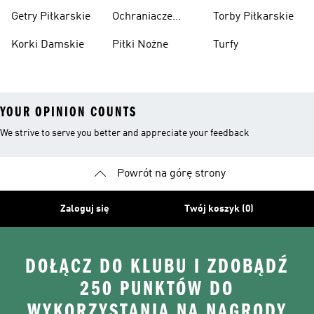
Piłkarskie Dla
Dla Chłopca
Getry Piłkarskie
Ochraniacze
Torby Piłkarskie
Dzieci
Piłkarskie
Korki Damskie
Piłki Nożne
Turfy
YOUR OPINION COUNTS
We strive to serve you better and appreciate your feedback
Powrót na górę strony
Zaloguj się
Twój koszyk (0)
DOŁĄCZ DO KLUBU I ZDOBĄDŹ
250 PUNKTÓW DO
WYKORZYSTANIA NA NAGRODY