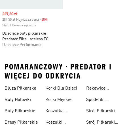
Sale price
227,60 zł
284,50 zł Najniższa cena
-20%
Discount
569 zł Cena oryginalna
Dziecięce buty piłkarskie
Predator Elite Laceless FG
Dziecięce Performance
POMARANCZOWY • PREDATOR I
WIĘCEJ DO ODKRYCIA
Bluza Piłkarska
Korki Dla Dzieci
Rekawice
Bramkarskie
Buty Halówki
Korki Męskie
Spodenki
Piłkarskie
Buty Piłkarskie
Koszulka
Strój Piłkarski
Pilkarska
Dresy Piłkarskie
Koszulki
Strój Piłkarski