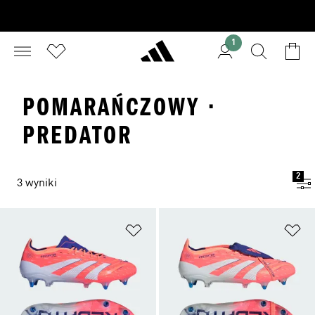
1
POMARAŃCZOWY ·
PREDATOR
2
3 wyniki
Dodaj do listy życzeń
Do