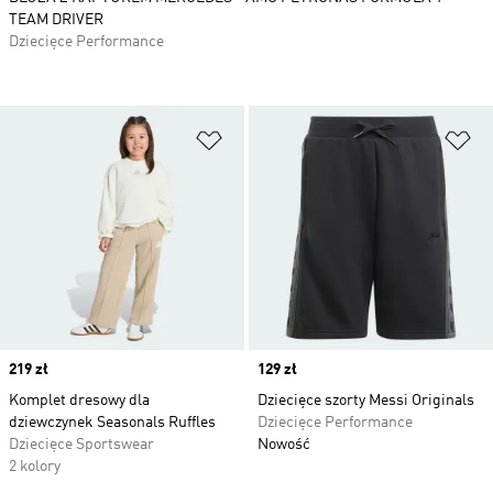
TEAM DRIVER
Dziecięce Performance
Dodaj do listy życzeń
Do
Price
219 zł
Price
129 zł
Komplet dresowy dla
Dziecięce szorty Messi Originals
dziewczynek Seasonals Ruffles
Dziecięce Performance
Dziecięce Sportswear
Nowość
2 kolory