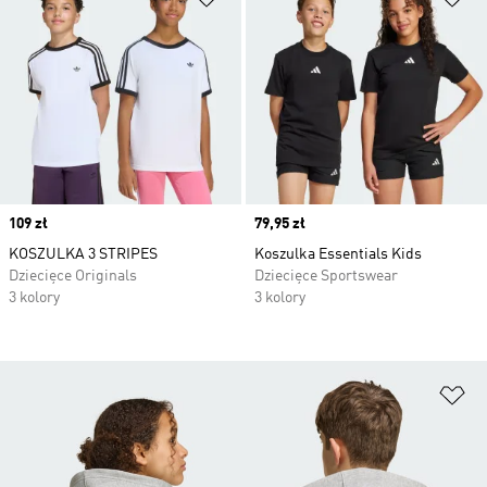
Price
109 zł
Price
79,95 zł
KOSZULKA 3 STRIPES
Koszulka Essentials Kids
Dziecięce Originals
Dziecięce Sportswear
3 kolory
3 kolory
Do