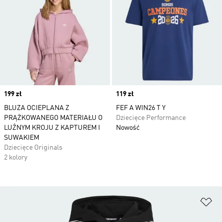
Price
199 zł
Price
119 zł
BLUZA OCIEPLANA Z
FEF A WIN26 T Y
PRĄŻKOWANEGO MATERIAŁU O
Dziecięce Performance
LUŹNYM KROJU Z KAPTUREM I
Nowość
SUWAKIEM
Dziecięce Originals
2 kolory
Do