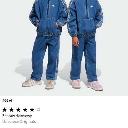
Price
299 zł
(2)
Zestaw dżinsowy
Dziecięce Originals