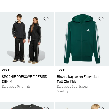
Dodaj do listy życzeń
Do
Price
219 zł
Price
199 zł
SPODNIE DRESOWE FIREBIRD
Bluza z kapturem Essentials
DENIM
Full-Zip Kids
Dziecięce Originals
Dziecięce Sportswear
5 kolory
Dodaj do listy życzeń
Do