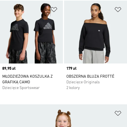
Dodaj do listy życzeń
Do
Price
89,95 zł
Price
179 zł
MŁODZIEŻOWA KOSZULKA Z
OBSZERNA BLUZA FROTTÉ
GRAFIKĄ CAMO
Dziecięce Originals
Dziecięce Sportswear
2 kolory
Do