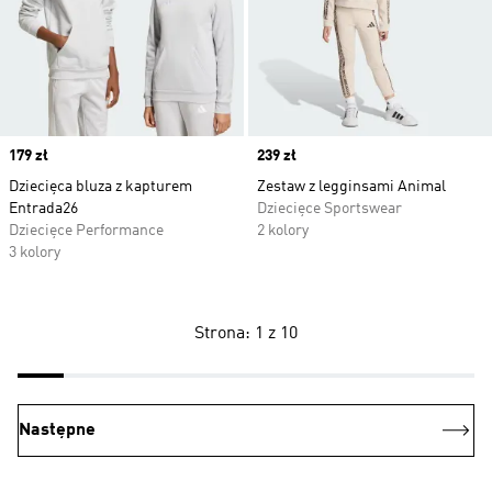
Price
179 zł
Price
239 zł
Dziecięca bluza z kapturem
Zestaw z legginsami Animal
Entrada26
Dziecięce Sportswear
Dziecięce Performance
2 kolory
3 kolory
Strona: 1 z 10
Następne