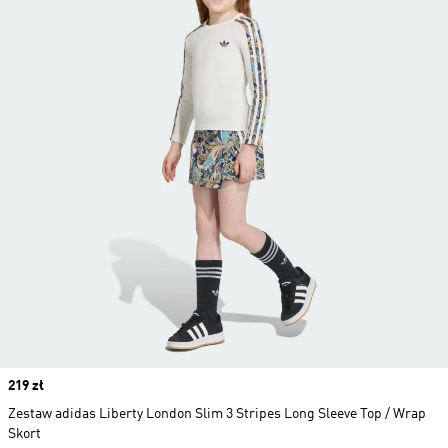
Price
219 zł
Zestaw adidas Liberty London Slim 3 Stripes Long Sleeve Top / Wrap
Skort