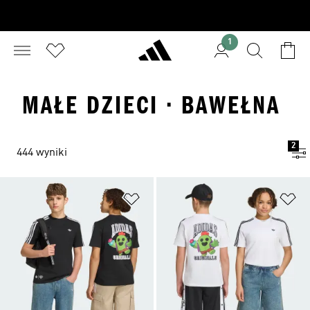
1
MAŁE DZIECI · BAWEŁNA
2
444 wyniki
Dodaj do listy życzeń
Do