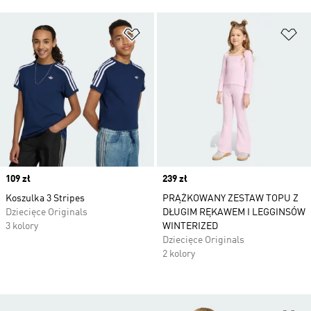
Dodaj do listy życzeń
Do
Price
109 zł
Price
239 zł
Koszulka 3 Stripes
PRĄŻKOWANY ZESTAW TOPU Z
Dziecięce Originals
DŁUGIM RĘKAWEM I LEGGINSÓW
3 kolory
WINTERIZED
Dziecięce Originals
2 kolory