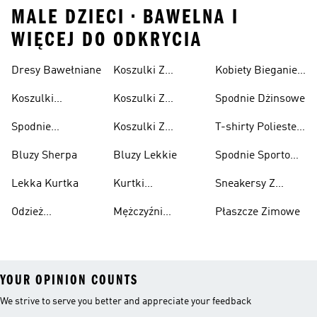
MALE DZIECI • BAWELNA I
WIĘCEJ DO ODKRYCIA
Dresy Bawełniane
Koszulki Z
Kobiety Bieganie I
Lifestyle
Nadrukiem
Lifestyle
Koszulki
Koszulki Z
Spodnie Dżinsowe
Męskie
Bawełniane
Nadrukiem
Spodnie
Koszulki Z
T-shirty Poliester
Damska
Bawełniane
Nadrukiem Dzieci
Z Recyklingu
Bluzy Sherpa
Bluzy Lekkie
Spodnie Sportowe
Poliester Z
Lekka Kurtka
Kurtki
Sneakersy Z
Recyklingu
Nieprzemakalny
Zamszową
Odzież
Mężczyźni
Płaszcze Zimowe
Cholewką
Przeciwdeszczowa
Bieganie I
YOUR OPINION COUNTS
We strive to serve you better and appreciate your feedback