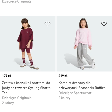
Dziecięce Originals
Dodaj do listy życzeń
Do
Price
179 zł
Price
219 zł
Zestaw z koszulką i szortami do
Komplet dresowy dla
jazdy na rowerze Cycling Shorts
dziewczynek Seasonals Ruffles
Tee
Dziecięce Sportswear
Dziecięce Originals
2 kolory
2 kolory