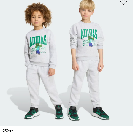
Do
Price
259 zł