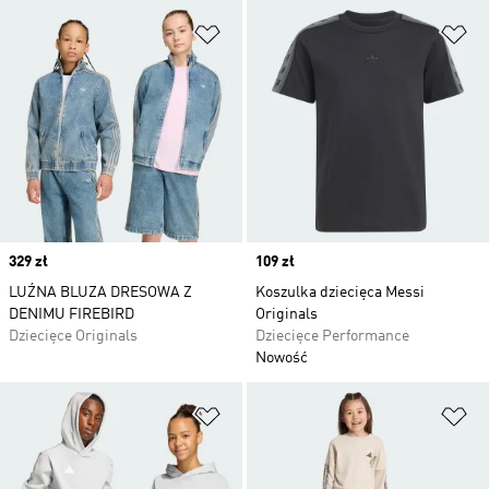
Dodaj do listy życzeń
Do
Price
329 zł
Price
109 zł
LUŹNA BLUZA DRESOWA Z
Koszulka dziecięca Messi
DENIMU FIREBIRD
Originals
Dziecięce Originals
Dziecięce Performance
Nowość
Dodaj do listy życzeń
Do