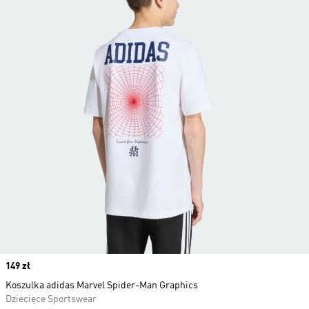
Price
149 zł
Koszulka adidas Marvel Spider-Man Graphics
Dziecięce Sportswear