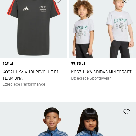
Price
149 zł
Price
99,95 zł
KOSZULKA AUDI REVOLUT F1
KOSZULKA ADIDAS MINECRAFT
TEAM DNA
Dziecięce Sportswear
Dziecięce Performance
Do