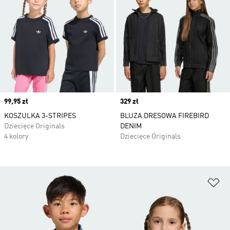
Price
99,95 zł
Price
329 zł
KOSZULKA 3-STRIPES
BLUZA DRESOWA FIREBIRD
Dziecięce Originals
DENIM
4 kolory
Dziecięce Originals
Do