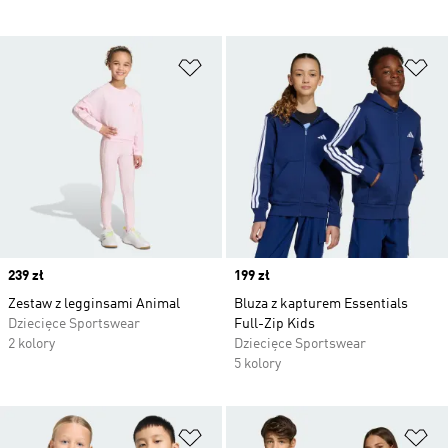
Dodaj do listy życzeń
Do
Price
239 zł
Price
199 zł
Zestaw z legginsami Animal
Bluza z kapturem Essentials
Dziecięce Sportswear
Full-Zip Kids
2 kolory
Dziecięce Sportswear
5 kolory
Dodaj do listy życzeń
Do