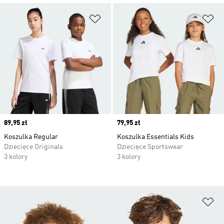
Dodaj do listy życzeń
Do
Price
89,95 zł
Price
79,95 zł
Koszulka Regular
Koszulka Essentials Kids
Dziecięce Originals
Dziecięce Sportswear
3 kolory
3 kolory
Do