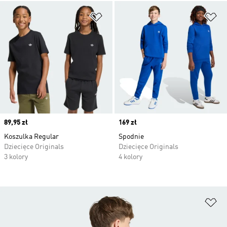
Dodaj do listy życzeń
Do
Price
89,95 zł
Price
169 zł
Koszulka Regular
Spodnie
Dziecięce Originals
Dziecięce Originals
3 kolory
4 kolory
Do