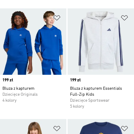
Dodaj do listy życzeń
Do
Price
199 zł
Price
199 zł
Bluza z kapturem
Bluza z kapturem Essentials
Dziecięce Originals
Full-Zip Kids
4 kolory
Dziecięce Sportswear
5 kolory
Dodaj do listy życzeń
Do