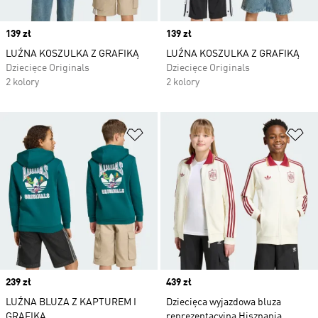
Price
139 zł
Price
139 zł
LUŹNA KOSZULKA Z GRAFIKĄ
LUŹNA KOSZULKA Z GRAFIKĄ
Dziecięce Originals
Dziecięce Originals
2 kolory
2 kolory
Dodaj do listy życzeń
Do
Price
239 zł
Price
439 zł
LUŹNA BLUZA Z KAPTUREM I
Dziecięca wyjazdowa bluza
GRAFIKĄ
reprezentacyjna Hiszpania