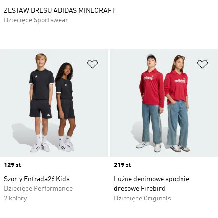
ZESTAW DRESU ADIDAS MINECRAFT
Dziecięce Sportswear
Dodaj do listy życzeń
Do
Price
129 zł
Price
219 zł
Szorty Entrada26 Kids
Luźne denimowe spodnie
Dziecięce Performance
dresowe Firebird
2 kolory
Dziecięce Originals