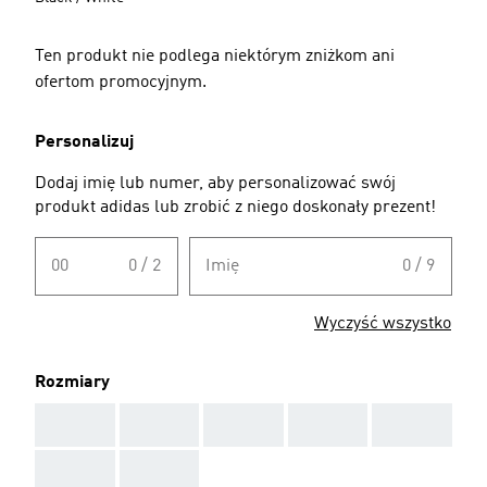
Ten produkt nie podlega niektórym zniżkom ani
ofertom promocyjnym.
Personalizuj
Dodaj imię lub numer, aby personalizować swój
produkt adidas lub zrobić z niego doskonały prezent!
00
0 / 2
Imię
0 / 9
Wyczyść wszystko
Rozmiary
AAA
AAA
AAA
AAA
AAA
AAA
AAA