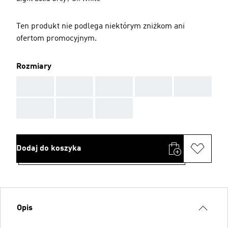
Ten produkt nie podlega niektórym zniżkom ani
ofertom promocyjnym.
Rozmiary
AAA
AAA
AAA
AAA
AAA
AAA
AAA
AAA
Dodaj do koszyka
Opis