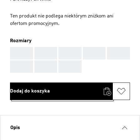
Ten produkt nie podlega niektórym zniżkom ani
ofertom promocyjnym.
Rozmiary
AAA
AAA
AAA
AAA
AAA
AAA
AAA
AAA
Dodaj do koszyka
Opis