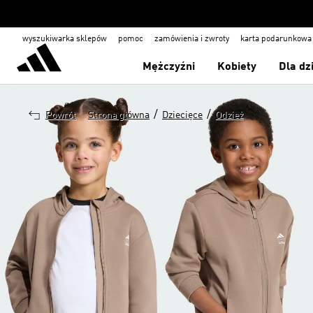
wyszukiwarka sklepów
pomoc
zamówienia i zwroty
karta podarunkowa
Mężczyźni
Kobiety
Dla dz
/
/
Powrót
Strona główna
Dziecięce
Odzież