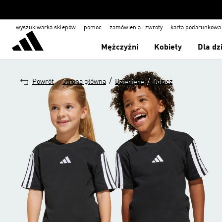
wyszukiwarka sklepów
pomoc
zamówienia i zwroty
karta podarunkowa
Mężczyźni
Kobiety
Dla dz
/
/
Powrót
Strona główna
Dziecięce
Odzież