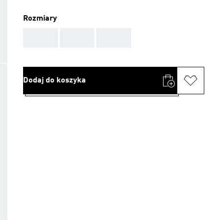
Rozmiary
AAA
AAA
AAA
Dodaj do koszyka