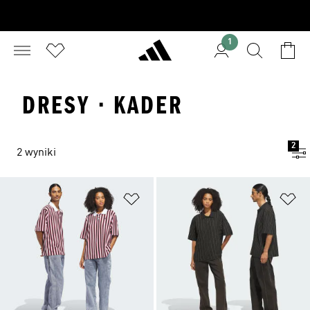
1
DRESY · KADER
2
2 wyniki
Dodaj do listy życzeń
Do