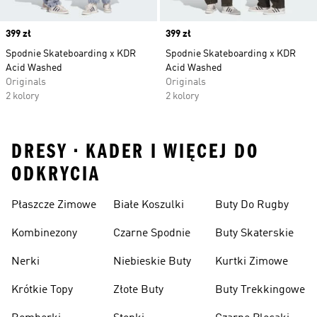
Price
399 zł
Price
399 zł
Spodnie Skateboarding x KDR
Spodnie Skateboarding x KDR
Acid Washed
Acid Washed
Originals
Originals
2 kolory
2 kolory
DRESY • KADER I WIĘCEJ DO
ODKRYCIA
Płaszcze Zimowe
Białe Koszulki
Buty Do Rugby
Kombinezony
Czarne Spodnie
Buty Skaterskie
Nerki
Niebieskie Buty
Kurtki Zimowe
Krótkie Topy
Złote Buty
Buty Trekkingowe