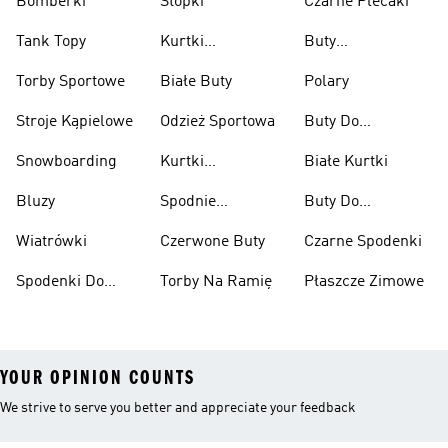
Bomberki
Stopki
Czarne Plecaki
Tank Topy
Kurtki
Buty
Przeciwdeszczowe
Wspinaczkowe
Torby Sportowe
Białe Buty
Polary
Stroje Kąpielowe
Odzież Sportowa
Buty Do
Podnoszenia
Snowboarding
Kurtki
Białe Kurtki
Ciężarów
Narciarskie
Bluzy
Spodnie
Buty Do
Narciarskie
Koszykówki
Wiatrówki
Czerwone Buty
Czarne Spodenki
Spodenki Do
Torby Na Ramię
Płaszcze Zimowe
Kolan
YOUR OPINION COUNTS
We strive to serve you better and appreciate your feedback