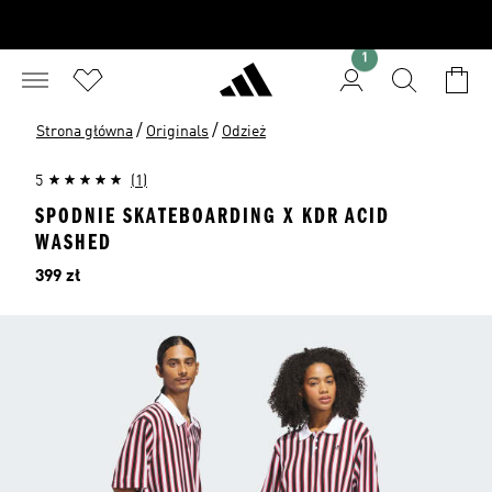
1
/
/
Strona główna
Originals
Odzież
5
(1)
SPODNIE SKATEBOARDING X KDR ACID
WASHED
Cena
399 zł