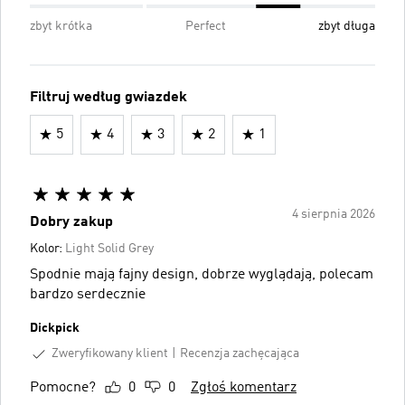
zbyt krótka
Perfect
zbyt długa
Filtruj według gwiazdek
5
4
3
2
1
4 sierpnia 2026
Dobry zakup
Kolor:
Light Solid Grey
Spodnie mają fajny design, dobrze wyglądają, polecam
bardzo serdecznie
Dickpick
Zweryfikowany klient
Recenzja zachęcająca
Pomocne?
0
0
Zgłoś komentarz