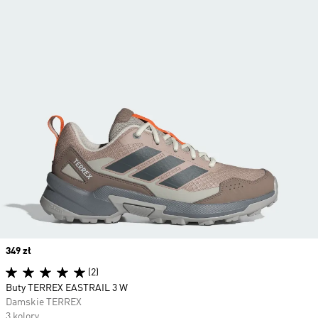
Price
349 zł
(2)
Buty TERREX EASTRAIL 3 W
Damskie TERREX
3 kolory