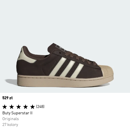
Price
529 zł
(248)
Buty Superstar II
Originals
27 kolory