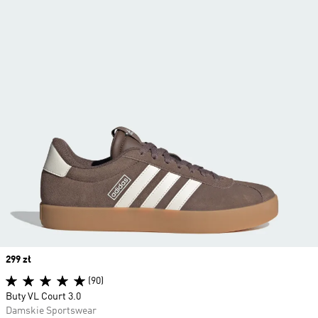
Price
299 zł
(90)
Buty VL Court 3.0
Damskie Sportswear