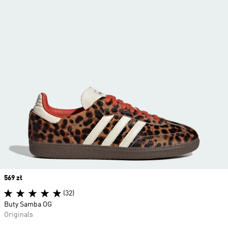
Price
569 zł
(32)
Buty Samba OG
Originals