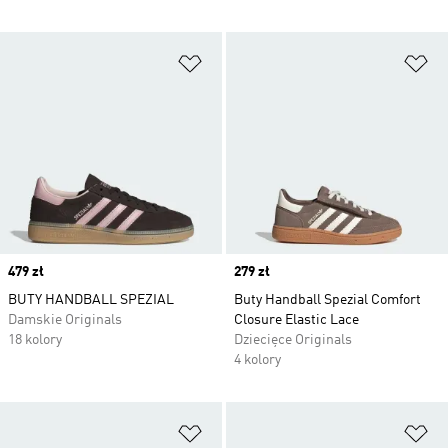
Dodaj do listy życzeń
Do
Price
479 zł
Price
279 zł
BUTY HANDBALL SPEZIAL
Buty Handball Spezial Comfort
Damskie Originals
Closure Elastic Lace
18 kolory
Dziecięce Originals
4 kolory
Dodaj do listy życzeń
Do