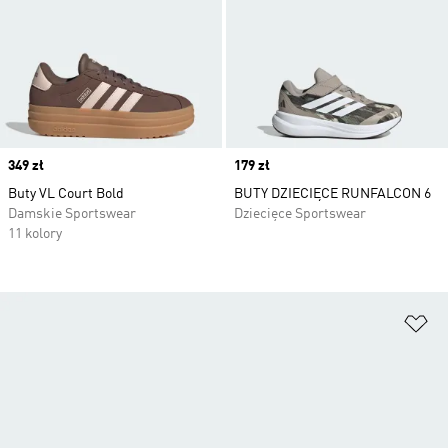
Price
349 zł
Price
179 zł
Buty VL Court Bold
BUTY DZIECIĘCE RUNFALCON 6
Damskie Sportswear
Dziecięce Sportswear
11 kolory
Do