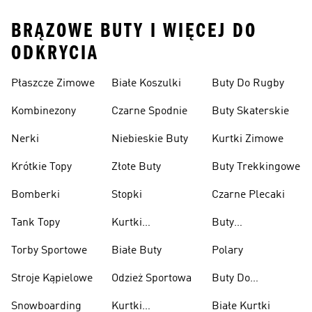
BRĄZOWE BUTY I WIĘCEJ DO
ODKRYCIA
Płaszcze Zimowe
Białe Koszulki
Buty Do Rugby
Kombinezony
Czarne Spodnie
Buty Skaterskie
Nerki
Niebieskie Buty
Kurtki Zimowe
Krótkie Topy
Złote Buty
Buty Trekkingowe
Bomberki
Stopki
Czarne Plecaki
Tank Topy
Kurtki
Buty
Przeciwdeszczowe
Wspinaczkowe
Torby Sportowe
Białe Buty
Polary
Stroje Kąpielowe
Odzież Sportowa
Buty Do
Podnoszenia
Snowboarding
Kurtki
Białe Kurtki