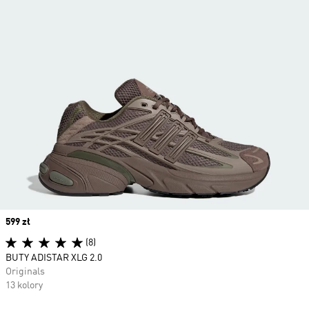
Price
599 zł
(8)
BUTY ADISTAR XLG 2.0
Originals
13 kolory