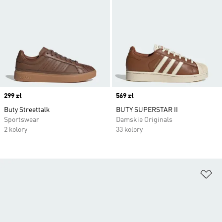
Price
299 zł
Price
569 zł
Buty Streettalk
BUTY SUPERSTAR II
Sportswear
Damskie Originals
2 kolory
33 kolory
Do