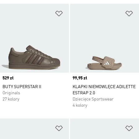
Dodaj do listy życzeń
Do
Price
529 zł
Price
99,95 zł
BUTY SUPERSTAR II
KLAPKI NIEMOWLĘCE ADILETTE
Originals
ESTRAP 2.0
27 kolory
Dziecięce Sportswear
4 kolory
Dodaj do listy życzeń
Do