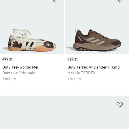
Price
479 zł
Price
329 zł
Buty Taekwondo Mei
Buty Terrex Anylander Hiking
Damskie Originals
Męskie TERREX
7 kolory
9 kolory
Do