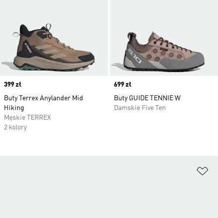
Price
399 zł
Price
699 zł
Buty Terrex Anylander Mid
Buty GUIDE TENNIE W
Hiking
Damskie Five Ten
Męskie TERREX
2 kolory
Do