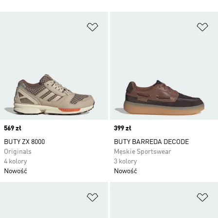
Dodaj do listy życzeń
Do
Price
569 zł
Price
399 zł
BUTY ZX 8000
BUTY BARREDA DECODE
Originals
Męskie Sportswear
4 kolory
3 kolory
Nowość
Nowość
Dodaj do listy życzeń
Do