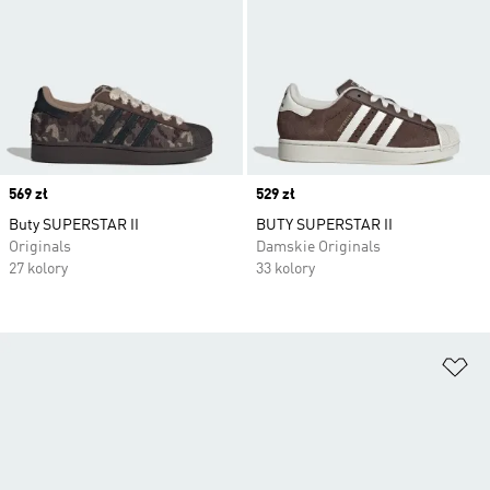
Price
569 zł
Price
529 zł
Buty SUPERSTAR II
BUTY SUPERSTAR II
Originals
Damskie Originals
27 kolory
33 kolory
Do