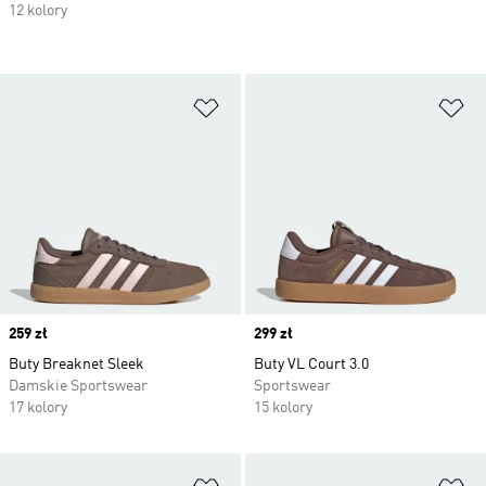
12 kolory
Dodaj do listy życzeń
Do
Price
259 zł
Price
299 zł
Buty Breaknet Sleek
Buty VL Court 3.0
Damskie Sportswear
Sportswear
17 kolory
15 kolory
Dodaj do listy życzeń
Do