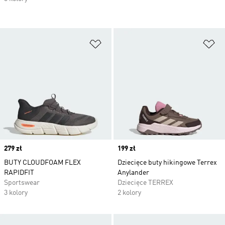
Dodaj do listy życzeń
Do
Price
279 zł
Price
199 zł
BUTY CLOUDFOAM FLEX
Dziecięce buty hikingowe Terrex
RAPIDFIT
Anylander
Sportswear
Dziecięce TERREX
3 kolory
2 kolory