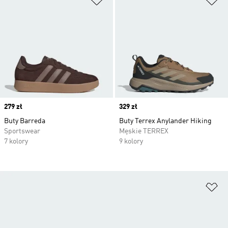
Price
279 zł
Price
329 zł
Buty Barreda
Buty Terrex Anylander Hiking
Sportswear
Męskie TERREX
7 kolory
9 kolory
Do