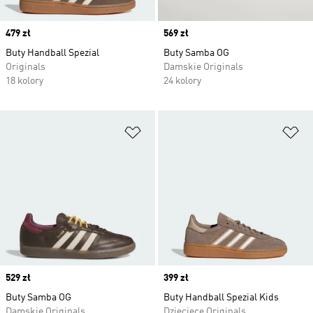
Price
479 zł
Price
569 zł
Buty Handball Spezial
Buty Samba OG
Originals
Damskie Originals
18 kolory
24 kolory
Dodaj do listy życzeń
Do
Price
529 zł
Price
399 zł
Buty Samba OG
Buty Handball Spezial Kids
Damskie Originals
Dziecięce Originals