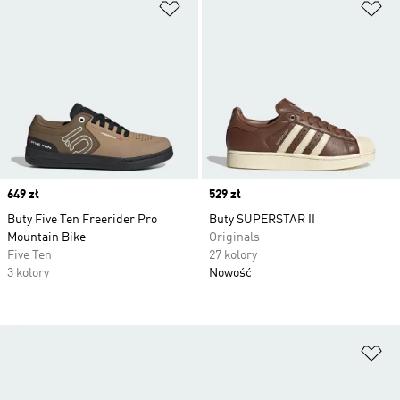
Dodaj do listy życzeń
Do
Price
649 zł
Price
529 zł
Buty Five Ten Freerider Pro
Buty SUPERSTAR II
Mountain Bike
Originals
Five Ten
27 kolory
3 kolory
Nowość
Do