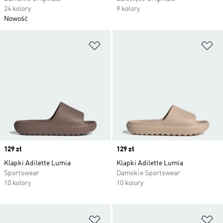
24 kolory
9 kolory
Nowość
Dodaj do listy życzeń
Do
Price
129 zł
Price
129 zł
Klapki Adilette Lumia
Klapki Adilette Lumia
Sportswear
Damskie Sportswear
10 kolory
10 kolory
Dodaj do listy życzeń
Do