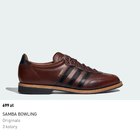
Price
699 zł
SAMBA BOWLING
Originals
3 kolory