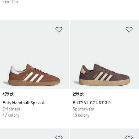
Five Ten
Dodaj do listy życzeń
Do
Price
479 zł
Price
299 zł
Buty Handball Spezial
BUTY VL COURT 3.0
Originals
Sportswear
47 kolory
15 kolory
Dodaj do listy życzeń
Do