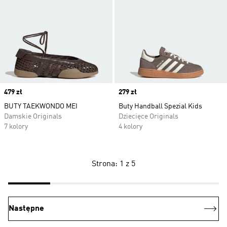
Price
479 zł
Price
279 zł
BUTY TAEKWONDO MEI
Buty Handball Spezial Kids
Damskie Originals
Dziecięce Originals
7 kolory
4 kolory
Strona: 1 z 5
Następne