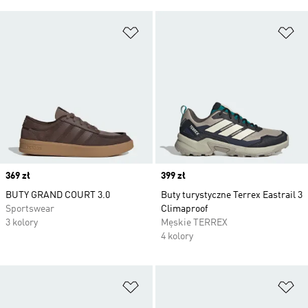
Dodaj do listy życzeń
Do
Price
369 zł
Price
399 zł
BUTY GRAND COURT 3.0
Buty turystyczne Terrex Eastrail 3
Sportswear
Climaproof
3 kolory
Męskie TERREX
4 kolory
Dodaj do listy życzeń
Do