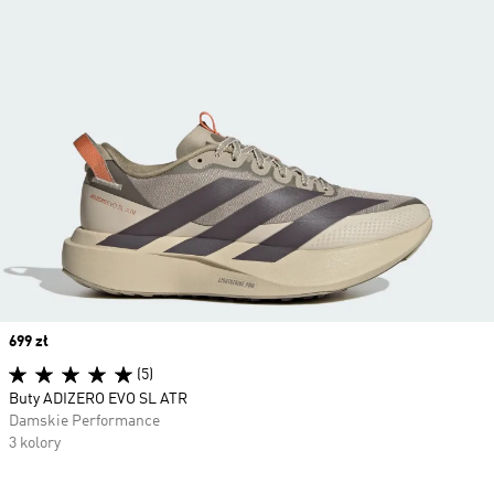
Price
699 zł
(5)
Buty ADIZERO EVO SL ATR
Damskie Performance
3 kolory