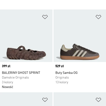
Dodaj do listy życzeń
Do
Price
399 zł
Price
529 zł
BALERINY GHOST SPRINT
Buty Samba OG
Damskie Originals
Originals
3 kolory
13 kolory
Nowość
Dodaj do listy życzeń
Do