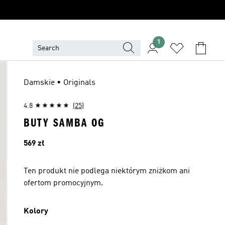
1
Damskie • Originals
4.8
(25)
BUTY SAMBA OG
Cena
569 zł
Ten produkt nie podlega niektórym zniżkom ani
ofertom promocyjnym.
Kolory