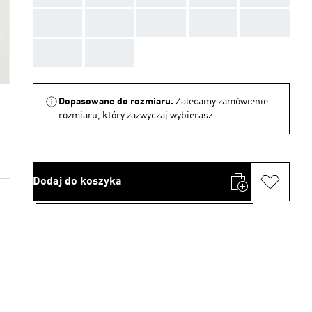
AAA
AAA
AAA
AAA
AAA
AAA
AAA
Dopasowane do rozmiaru.
Zalecamy zamówienie
rozmiaru, który zazwyczaj wybierasz.
Dodaj do koszyka