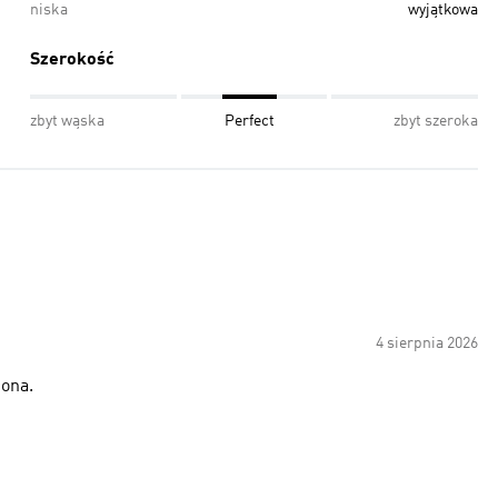
niska
wyjątkowa
Szerokość
zbyt wąska
Perfect
zbyt szeroka
4 sierpnia 2026
cona.