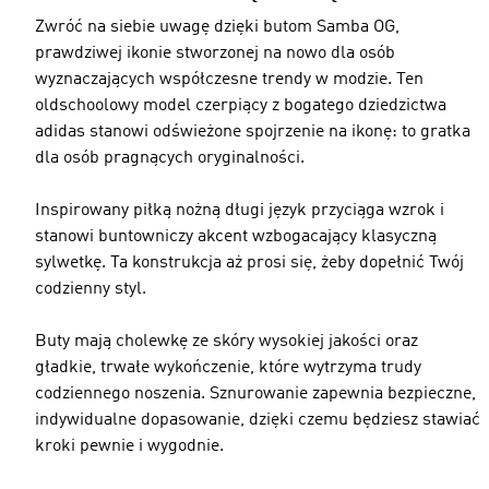
Zwróć na siebie uwagę dzięki butom Samba OG,
prawdziwej ikonie stworzonej na nowo dla osób
wyznaczających współczesne trendy w modzie. Ten
oldschoolowy model czerpiący z bogatego dziedzictwa
adidas stanowi odświeżone spojrzenie na ikonę: to gratka
dla osób pragnących oryginalności.
Inspirowany piłką nożną długi język przyciąga wzrok i
stanowi buntowniczy akcent wzbogacający klasyczną
sylwetkę. Ta konstrukcja aż prosi się, żeby dopełnić Twój
codzienny styl.
Buty mają cholewkę ze skóry wysokiej jakości oraz
gładkie, trwałe wykończenie, które wytrzyma trudy
codziennego noszenia. Sznurowanie zapewnia bezpieczne,
indywidualne dopasowanie, dzięki czemu będziesz stawiać
kroki pewnie i wygodnie.