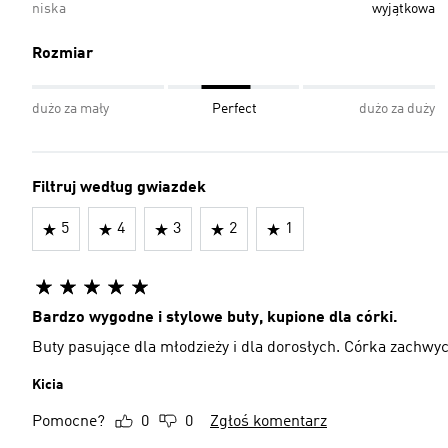
niska
wyjątkowa
Rozmiar
dużo za mały
Perfect
dużo za duży
Filtruj według gwiazdek
5
4
3
2
1
Bardzo wygodne i stylowe buty, kupione dla córki.
Buty pasujące dla młodzieży i dla dorosłych. Córka zachwy
Kicia
Pomocne?
0
0
Zgłoś komentarz