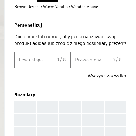
Brown Desert / Warm Vanilla / Wonder Mauve
Personalizuj
Dodaj imię lub numer, aby personalizować swój
produkt adidas lub zrobić z niego doskonały prezent!
Lewa stopa
0 / 8
Prawa stopa
0 / 8
Wyczyść wszystko
Rozmiary
AAA
AAA
AAA
AAA
AAA
AAA
AAA
AAA
AAA
AAA
AAA
AAA
AAA
AAA
AAA