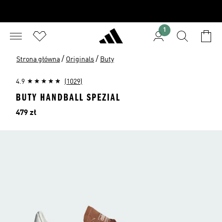
1
/
/
Strona główna
Originals
Buty
4.9
(1029)
BUTY HANDBALL SPEZIAL
Cena
479 zł