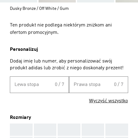
Dusky Bronze / Off White / Gum
Ten produkt nie podlega niektórym zniżkom ani
ofertom promocyjnym.
Personalizuj
Dodaj imię lub numer, aby personalizować swój
produkt adidas lub zrobić z niego doskonały prezent!
Lewa stopa
0 / 7
Prawa stopa
0 / 7
Wyczyść wszystko
Rozmiary
AAA
AAA
AAA
AAA
AAA