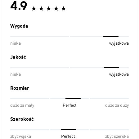
4.9
Wygoda
niska
wyjątkowa
Jakość
niska
wyjątkowa
Rozmiar
dużo za mały
Perfect
dużo za duży
Szerokość
zbyt wąska
Perfect
zbyt szeroka