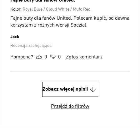
Fajne buty dla fanów United.
Kolor:
Royal Blue / Cloud White / Mufc Red
Fajne buty dla fanów United. Polecam kupić, od dawna
korzystam z różnych wersji Spezial.
Jack
Recenzja zachęcająca
Pomocne?
0
0
Zgłoś komentarz
Zobacz więcej opinii
Przejdź do filtrów