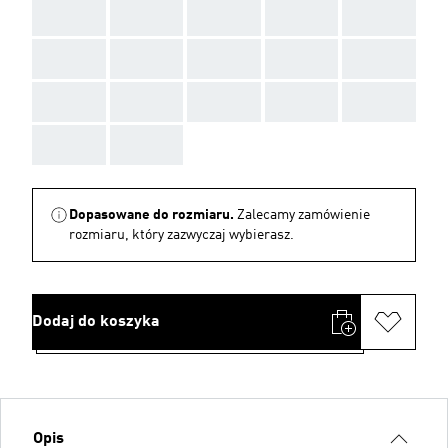
AAA
AAA
AAA
AAA
AAA
AAA
AAA
AAA
AAA
AAA
AAA
AAA
AAA
AAA
AAA
AAA
AAA
Dopasowane do rozmiaru.
Zalecamy zamówienie
rozmiaru, który zazwyczaj wybierasz.
Dodaj do koszyka
Opis