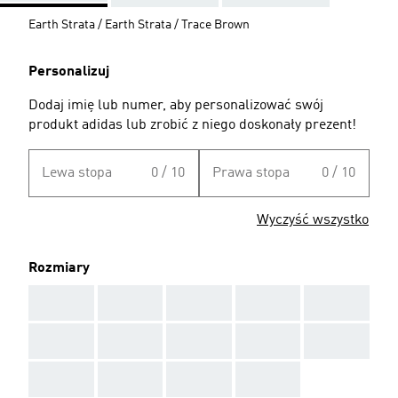
Earth Strata / Earth Strata / Trace Brown
Personalizuj
Dodaj imię lub numer, aby personalizować swój
produkt adidas lub zrobić z niego doskonały prezent!
Lewa stopa
0 / 10
Prawa stopa
0 / 10
Wyczyść wszystko
Rozmiary
AAA
AAA
AAA
AAA
AAA
AAA
AAA
AAA
AAA
AAA
AAA
AAA
AAA
AAA