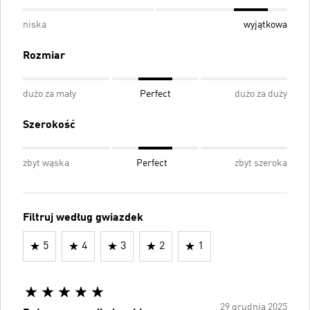
niska
wyjątkowa
Rozmiar
dużo za mały
Perfect
dużo za duży
Szerokość
zbyt wąska
Perfect
zbyt szeroka
Filtruj według gwiazdek
5
4
3
2
1
29 grudnia 2025