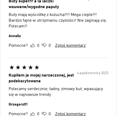
Buty superrr a'la laczki
wsuwane/wygodne paputy
Buty mają wyściółkę z kożucha!!!! Mega ciepłe!!!
Bardzo fajne w utrzymaniu czystości! Nie zaginają się.
Polecam!!
AnnaSz
Pomocne?
0
0
Zgłoś komentarz
4 października 2025
Kupiłem je mojej narzeczonej, jest
podekscytowana
Polecamy serdecznie, ładny, zimowy but, wpasujący
się w najnowsze trendy
Grzegorz01
Pomocne?
0
0
Zgłoś komentarz