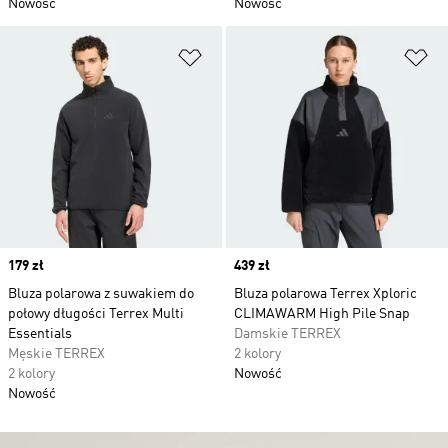
Nowość
Nowość
Dodaj do listy życzeń
Do
Price
179 zł
Price
439 zł
Bluza polarowa z suwakiem do
Bluza polarowa Terrex Xploric
połowy długości Terrex Multi
CLIMAWARM High Pile Snap
Essentials
Damskie TERREX
Męskie TERREX
2 kolory
2 kolory
Nowość
Nowość