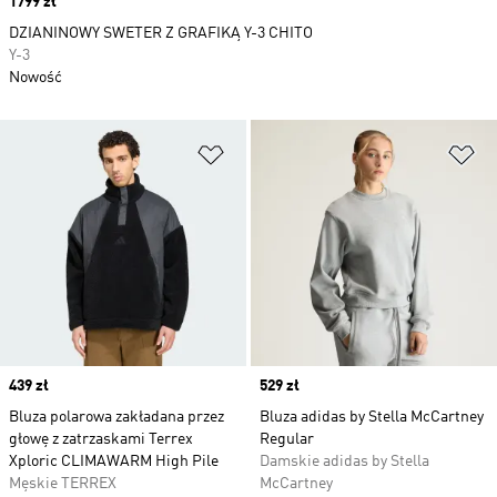
Price
1799 zł
DZIANINOWY SWETER Z GRAFIKĄ Y-3 CHITO
Y-3
Nowość
Dodaj do listy życzeń
Do
Price
439 zł
Price
529 zł
Bluza polarowa zakładana przez
Bluza adidas by Stella McCartney
głowę z zatrzaskami Terrex
Regular
Xploric CLIMAWARM High Pile
Damskie adidas by Stella
Męskie TERREX
McCartney