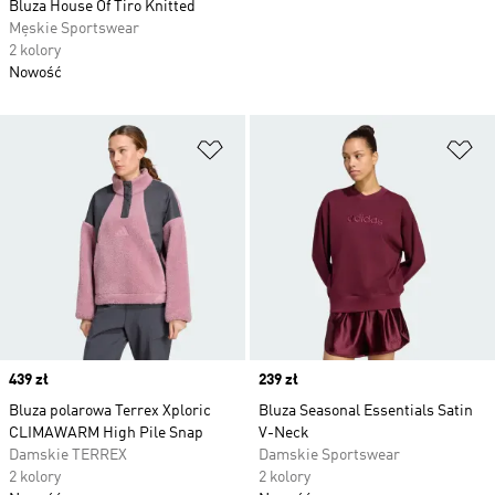
Bluza House Of Tiro Knitted
Męskie Sportswear
2 kolory
Nowość
Dodaj do listy życzeń
Do
Price
439 zł
Price
239 zł
Bluza polarowa Terrex Xploric
Bluza Seasonal Essentials Satin
CLIMAWARM High Pile Snap
V-Neck
Damskie TERREX
Damskie Sportswear
2 kolory
2 kolory