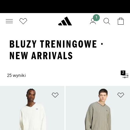
1
BLUZY TRENINGOWE ·
NEW ARRIVALS
2
25 wyniki
Dodaj do listy życzeń
Do