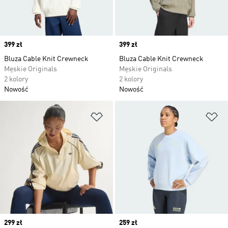
Price
399 zł
Price
399 zł
Bluza Cable Knit Crewneck
Bluza Cable Knit Crewneck
Męskie Originals
Męskie Originals
2 kolory
2 kolory
Nowość
Nowość
Dodaj do listy życzeń
Do
Price
299 zł
Price
259 zł