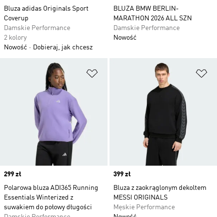
Bluza adidas Originals Sport
BLUZA BMW BERLIN-
Coverup
MARATHON 2026 ALL SZN
Damskie Performance
Damskie Performance
2 kolory
Nowość
Nowość
Dobieraj, jak chcesz
Dodaj do listy życzeń
Do
Price
299 zł
Price
399 zł
Polarowa bluza ADI365 Running
Bluza z zaokrąglonym dekoltem
Essentials Winterized z
MESSI ORIGINALS
suwakiem do połowy długości
Męskie Performance