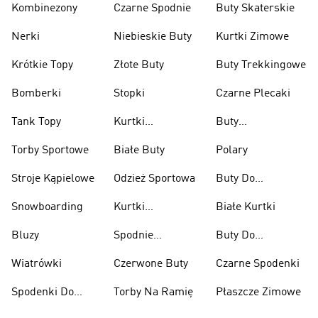
Kombinezony
Czarne Spodnie
Buty Skaterskie
Nerki
Niebieskie Buty
Kurtki Zimowe
Krótkie Topy
Złote Buty
Buty Trekkingowe
Bomberki
Stopki
Czarne Plecaki
Tank Topy
Kurtki
Buty
Przeciwdeszczowe
Wspinaczkowe
Torby Sportowe
Białe Buty
Polary
Stroje Kąpielowe
Odzież Sportowa
Buty Do
Podnoszenia
Snowboarding
Kurtki
Białe Kurtki
Ciężarów
Narciarskie
Bluzy
Spodnie
Buty Do
Narciarskie
Koszykówki
Wiatrówki
Czerwone Buty
Czarne Spodenki
Spodenki Do
Torby Na Ramię
Płaszcze Zimowe
Kolan