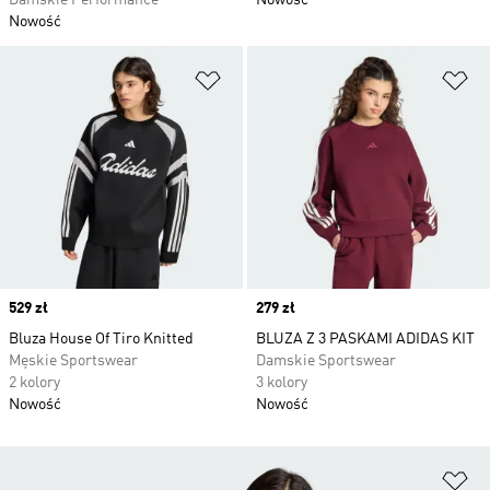
Damskie Performance
Nowość
Nowość
Dodaj do listy życzeń
Do
Price
529 zł
Price
279 zł
Bluza House Of Tiro Knitted
BLUZA Z 3 PASKAMI ADIDAS KIT
Męskie Sportswear
Damskie Sportswear
2 kolory
3 kolory
Nowość
Nowość
Do