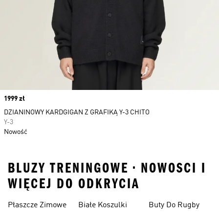
Price
1999 zł
DZIANINOWY KARDGIGAN Z GRAFIKĄ Y-3 CHITO
Y-3
Nowość
BLUZY TRENINGOWE • NOWOSCI I
WIĘCEJ DO ODKRYCIA
Płaszcze Zimowe
Białe Koszulki
Buty Do Rugby