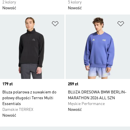
2 kolory
5 kolory
Nowość
Nowość
Dodaj do listy życzeń
Do
Price
179 zł
Price
259 zł
Bluza polarowa z suwakiem do
BLUZA DRESOWA BMW BERLIN-
połowy długości Terrex Multi
MARATHON 2026 ALL SZN
Essentials
Męskie Performance
Damskie TERREX
Nowość
Nowość