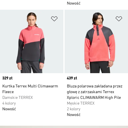
Nowość
Dodaj do listy życzeń
Do
Price
329 zł
Price
439 zł
Kurtka Terrex Multi Climawarm
Bluza polarowa zakładana przez
Fleece
głowę z zatrzaskami Terrex
Damskie TERREX
Xploric CLIMAWARM High Pile
4 kolory
Męskie TERREX
Nowość
2 kolory
Nowość