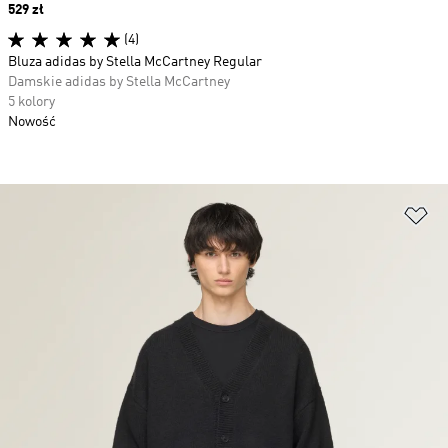
Price
529 zł
(4)
Bluza adidas by Stella McCartney Regular
Damskie adidas by Stella McCartney
5 kolory
Nowość
Do