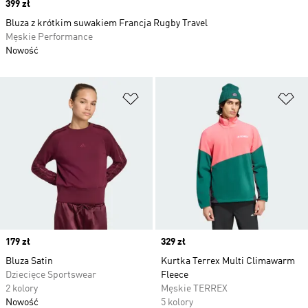
Price
399 zł
Bluza z krótkim suwakiem Francja Rugby Travel
Męskie Performance
Nowość
Dodaj do listy życzeń
Do
Price
179 zł
Price
329 zł
Bluza Satin
Kurtka Terrex Multi Climawarm
Dziecięce Sportswear
Fleece
2 kolory
Męskie TERREX
Nowość
5 kolory