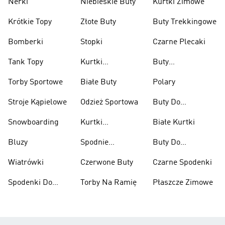
Nerki
Niebieskie Buty
Kurtki Zimowe
Krótkie Topy
Złote Buty
Buty Trekkingowe
Bomberki
Stopki
Czarne Plecaki
Tank Topy
Kurtki
Buty
Przeciwdeszczowe
Wspinaczkowe
Torby Sportowe
Białe Buty
Polary
Stroje Kąpielowe
Odzież Sportowa
Buty Do
Podnoszenia
Snowboarding
Kurtki
Białe Kurtki
Ciężarów
Narciarskie
Bluzy
Spodnie
Buty Do
Narciarskie
Koszykówki
Wiatrówki
Czerwone Buty
Czarne Spodenki
Spodenki Do
Torby Na Ramię
Płaszcze Zimowe
Kolan