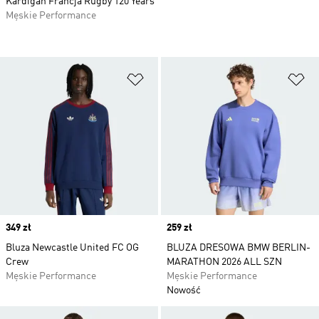
Kardigan Francja Rugby 120 Years
Męskie Performance
Dodaj do listy życzeń
Do
Price
349 zł
Price
259 zł
Bluza Newcastle United FC OG
BLUZA DRESOWA BMW BERLIN-
Crew
MARATHON 2026 ALL SZN
Męskie Performance
Męskie Performance
Nowość