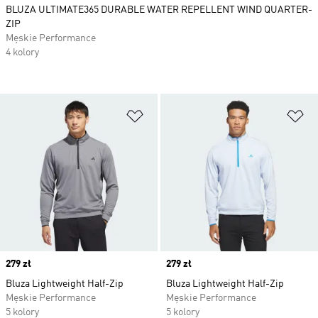
BLUZA ULTIMATE365 DURABLE WATER REPELLENT WIND QUARTER-
ZIP
Męskie Performance
4 kolory
Dodaj do listy życzeń
Do
Price
279 zł
Price
279 zł
Bluza Lightweight Half-Zip
Bluza Lightweight Half-Zip
Męskie Performance
Męskie Performance
5 kolory
5 kolory