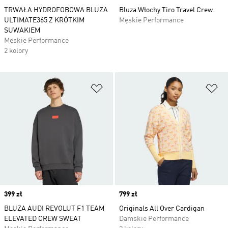
TRWAŁA HYDROFOBOWA BLUZA
Bluza Włochy Tiro Travel Crew
ULTIMATE365 Z KRÓTKIM
Męskie Performance
SUWAKIEM
Męskie Performance
2 kolory
Dodaj do listy życzeń
Do
Price
399 zł
Price
799 zł
BLUZA AUDI REVOLUT F1 TEAM
Originals All Over Cardigan
ELEVATED CREW SWEAT
Damskie Performance