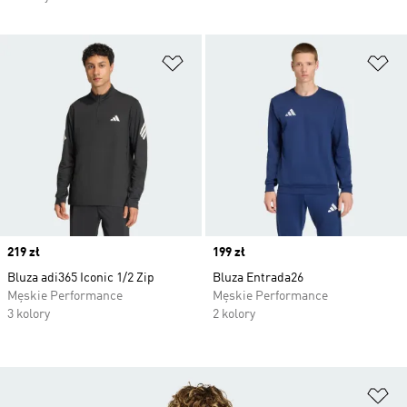
Dodaj do listy życzeń
Do
Price
219 zł
Price
199 zł
Bluza adi365 Iconic 1/2 Zip
Bluza Entrada26
Męskie Performance
Męskie Performance
3 kolory
2 kolory
Do