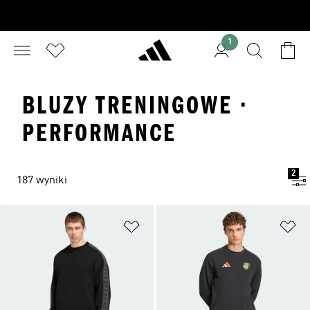
1
BLUZY TRENINGOWE ·
PERFORMANCE
2
187 wyniki
Dodaj do listy życzeń
Do