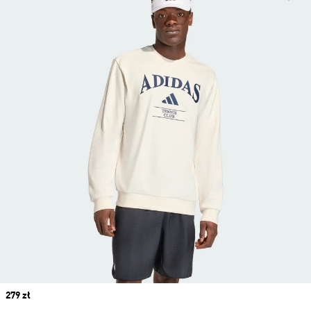
Price
279 zł