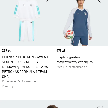
Price
239 zł
Price
479 zł
BLUZKA Z DŁUGIM RĘKAWEM I
Ciepły wyjazdowy top
SPODNIE DRESOWE DLA
rozgrzewkowy Włochy 26
NIEMOWLĄT MERCEDES - AMG
Męskie Performance
PETRONAS FORMULA 1 TEAM
DNA
Dziecięce Performance
2 kolory
Do