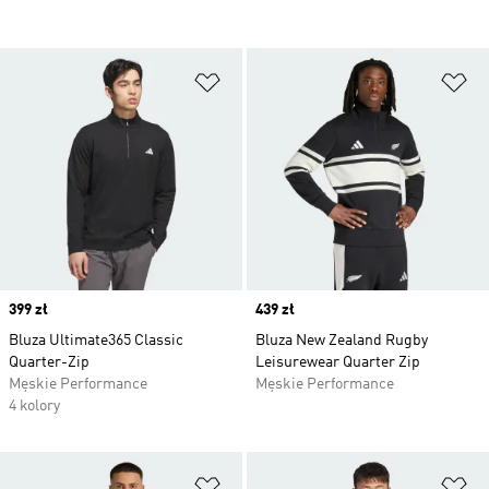
Dodaj do listy życzeń
Do
Price
399 zł
Price
439 zł
Bluza Ultimate365 Classic
Bluza New Zealand Rugby
Quarter-Zip
Leisurewear Quarter Zip
Męskie Performance
Męskie Performance
4 kolory
Dodaj do listy życzeń
Do