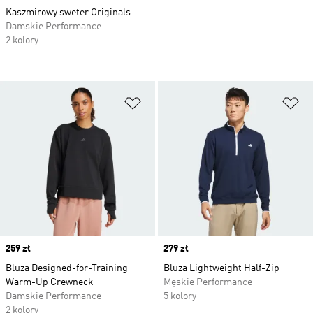
Kaszmirowy sweter Originals
Damskie Performance
2 kolory
Dodaj do listy życzeń
Do
Price
259 zł
Price
279 zł
Bluza Designed-for-Training
Bluza Lightweight Half-Zip
Warm-Up Crewneck
Męskie Performance
Damskie Performance
5 kolory
2 kolory