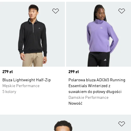
Dodaj do listy życzeń
Do
Price
279 zł
Price
299 zł
Bluza Lightweight Half-Zip
Polarowa bluza ADI365 Running
Męskie Performance
Essentials Winterized z
5 kolory
suwakiem do połowy długości
Damskie Performance
Nowość
Do