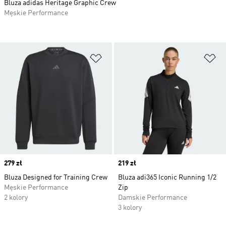
Bluza adidas Heritage Graphic Crew
Męskie Performance
Dodaj do listy życzeń
Do
Price
279 zł
Price
219 zł
Bluza Designed for Training Crew
Bluza adi365 Iconic Running 1/2
Męskie Performance
Zip
2 kolory
Damskie Performance
3 kolory