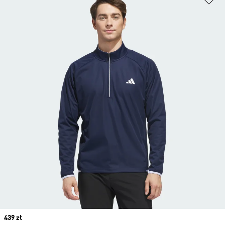
Price
439 zł