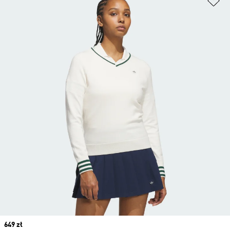
Price
649 zł