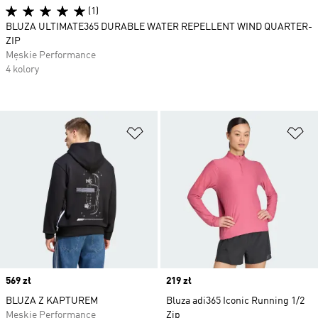
(1)
BLUZA ULTIMATE365 DURABLE WATER REPELLENT WIND QUARTER-
ZIP
Męskie Performance
4 kolory
Dodaj do listy życzeń
Do
Price
569 zł
Price
219 zł
BLUZA Z KAPTUREM
Bluza adi365 Iconic Running 1/2
Męskie Performance
Zip