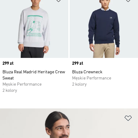
Price
299 zł
Price
299 zł
Bluza Real Madrid Heritage Crew
Bluza Crewneck
Sweat
Męskie Performance
Męskie Performance
2 kolory
2 kolory
Do