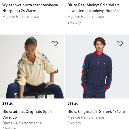
Wyjazdowa bluza rozgrzewkowa
Bluza Real Madryt Originals z
Hiszpania 26 Warm
suwakiem do połowy długości
Męskie Performance
Męskie Performance
2 kolory
Dodaj do listy życzeń
Do
Price
299 zł
Price
599 zł
Bluza adidas Originals Sport
Bluza Originals 3-Stripes 1/4 Zip
Coverup
Męskie Performance
Damskie Performance
3 kolory