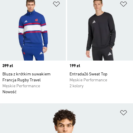
Dodaj do listy życzeń
Do
Price
399 zł
Price
199 zł
Bluza z krótkim suwakiem
Entrada26 Sweat Top
Francja Rugby Travel
Męskie Performance
Męskie Performance
2 kolory
Nowość
Do