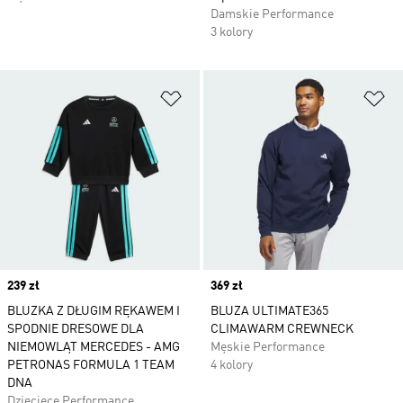
Damskie Performance
3 kolory
Dodaj do listy życzeń
Do
Price
239 zł
Price
369 zł
BLUZKA Z DŁUGIM RĘKAWEM I
BLUZA ULTIMATE365
SPODNIE DRESOWE DLA
CLIMAWARM CREWNECK
NIEMOWLĄT MERCEDES - AMG
Męskie Performance
PETRONAS FORMULA 1 TEAM
4 kolory
DNA
Dziecięce Performance