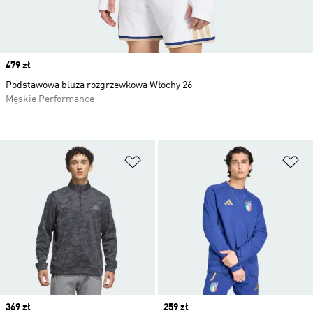
Price
479 zł
Podstawowa bluza rozgrzewkowa Włochy 26
Męskie Performance
Dodaj do listy życzeń
Do
Price
369 zł
Price
259 zł