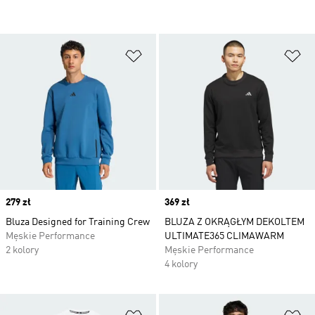
Dodaj do listy życzeń
Do
Price
279 zł
Price
369 zł
Bluza Designed for Training Crew
BLUZA Z OKRĄGŁYM DEKOLTEM
Męskie Performance
ULTIMATE365 CLIMAWARM
2 kolory
Męskie Performance
4 kolory
Dodaj do listy życzeń
Do