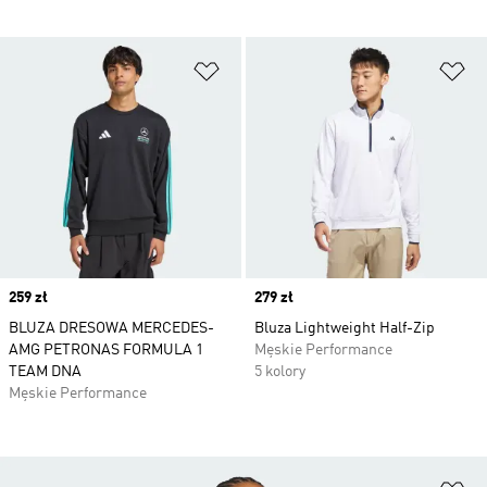
Dodaj do listy życzeń
Do
Price
259 zł
Price
279 zł
BLUZA DRESOWA MERCEDES-
Bluza Lightweight Half-Zip
AMG PETRONAS FORMULA 1
Męskie Performance
TEAM DNA
5 kolory
Męskie Performance
Do