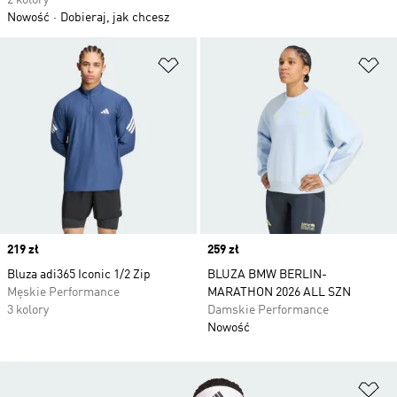
2 kolory
Nowość
Dobieraj, jak chcesz
Dodaj do listy życzeń
Do
Price
219 zł
Price
259 zł
Bluza adi365 Iconic 1/2 Zip
BLUZA BMW BERLIN-
Męskie Performance
MARATHON 2026 ALL SZN
3 kolory
Damskie Performance
Nowość
Do