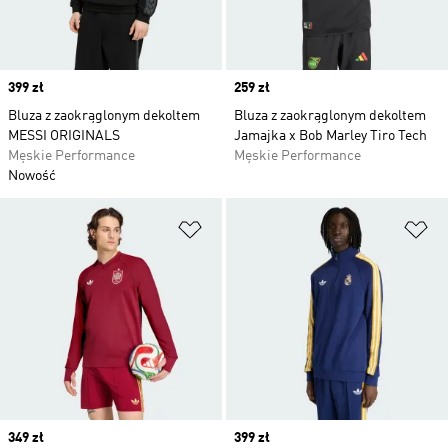
Price
399 zł
Price
259 zł
Bluza z zaokrąglonym dekoltem
Bluza z zaokrąglonym dekoltem
MESSI ORIGINALS
Jamajka x Bob Marley Tiro Tech
Męskie Performance
Męskie Performance
Nowość
Dodaj do listy życzeń
Do
Price
349 zł
Price
399 zł