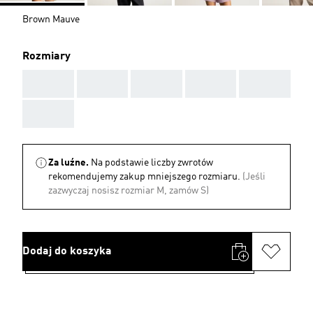
Brown Mauve
Rozmiary
AAA
AAA
AAA
AAA
AAA
AAA
Za luźne.
Na podstawie liczby zwrotów
rekomendujemy zakup mniejszego rozmiaru.
(Jeśli
zazwyczaj nosisz rozmiar M, zamów S)
Dodaj do koszyka