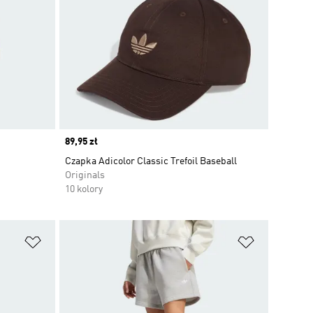
Price
89,95 zł
Czapka Adicolor Classic Trefoil Baseball
Originals
10 kolory
Dodaj do listy życzeń
Dodaj do li