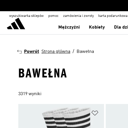
wyszukiwarka sklepów
pomoc
zamówienia i zwroty
karta podarunkowa
Mężczyźni
Kobiety
Dla dz
Powrót
Strona główna
Bawełna
BAWEŁNA
3319 wyniki
Dodaj do listy