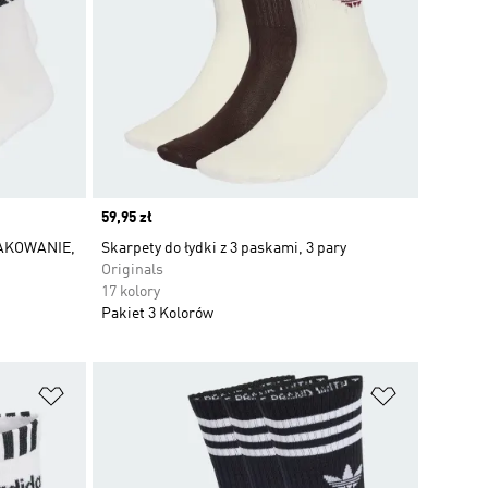
Price
59,95 zł
AKOWANIE,
Skarpety do łydki z 3 paskami, 3 pary
Originals
17 kolory
Pakiet 3 Kolorów
Dodaj do listy życzeń
Dodaj do li