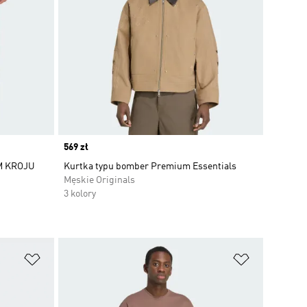
Price
569 zł
M KROJU
Kurtka typu bomber Premium Essentials
Męskie Originals
3 kolory
Dodaj do listy życzeń
Dodaj do li