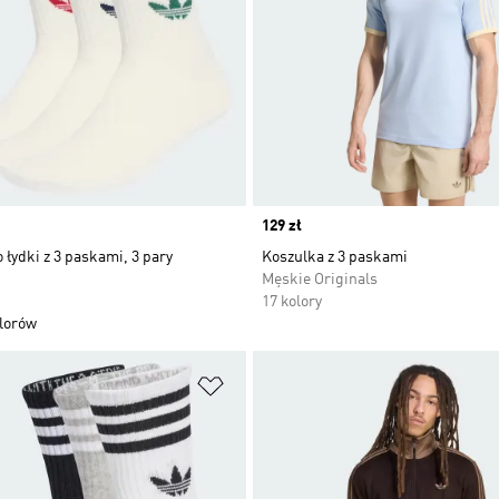
Price
129 zł
 łydki z 3 paskami, 3 pary
Koszulka z 3 paskami
Męskie Originals
17 kolory
olorów
 życzeń
Dodaj do listy życzeń