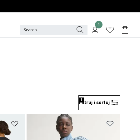
1
1
Filtruj i sortuj
Dodaj do listy życzeń
Dodaj do li