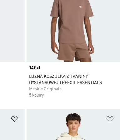
Price
149 zł
LUŹNA KOSZULKA Z TKANINY
DYSTANSOWEJ TREFOIL ESSENTIALS
Męskie Originals
5 kolory
Dodaj do listy życzeń
Dodaj do li