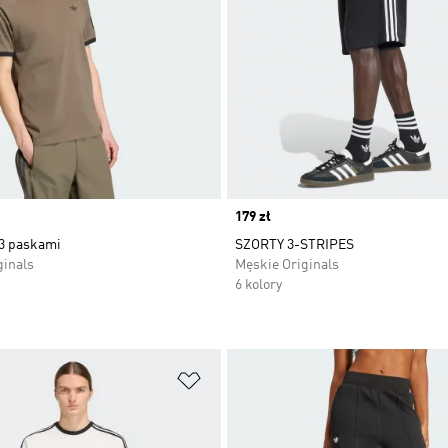
Price
179 zł
 3 paskami
SZORTY 3-STRIPES
ginals
Męskie Originals
6 kolory
 życzeń
Dodaj do listy życzeń