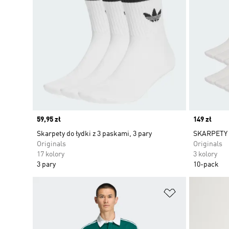
Price
59,95 zł
Price
149 zł
Skarpety do łydki z 3 paskami, 3 pary
SKARPETY 
Originals
Originals
17 kolory
3 kolory
3 pary
10-pack
Dodaj do listy