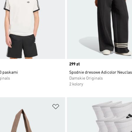
Price
299 zł
 3 paskami
Spodnie dresowe Adicolor Neuclas
ginals
Damskie Originals
2 kolory
 życzeń
Dodaj do listy życzeń