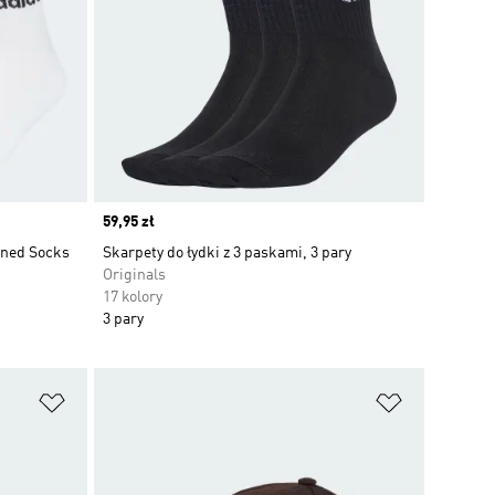
Price
59,95 zł
oned Socks
Skarpety do łydki z 3 paskami, 3 pary
Originals
17 kolory
3 pary
Dodaj do listy życzeń
Dodaj do li