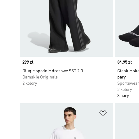
Price
299 zł
Price
34,95 zł
Długie spodnie dresowe SST 2.0
Cienkie ska
Damskie Originals
pary
2 kolory
Sportswea
3 kolory
3 pary
Dodaj do listy