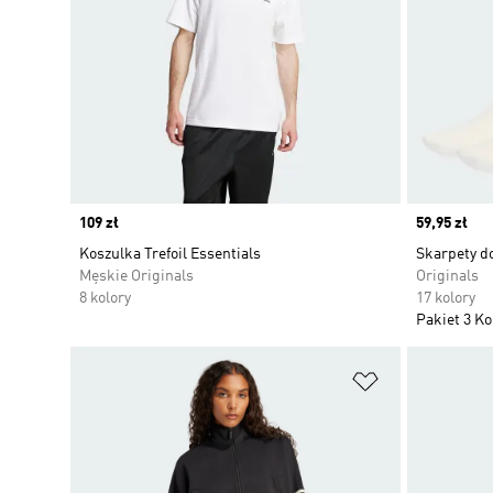
Price
109 zł
Price
59,95 zł
Koszulka Trefoil Essentials
Skarpety do
Męskie Originals
Originals
8 kolory
17 kolory
Pakiet 3 K
Dodaj do listy