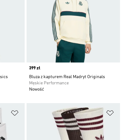
Price
399 zł
sics
Bluza z kapturem Real Madryt Originals
Męskie Performance
Nowość
Dodaj do listy życzeń
Dodaj do li