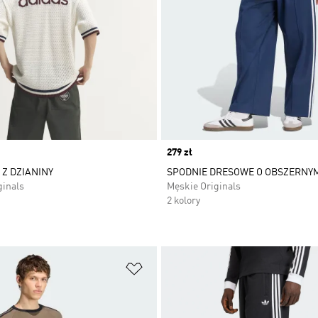
Price
279 zł
Z DZIANINY
SPODNIE DRESOWE O OBSZERNY
ginals
Męskie Originals
2 kolory
 życzeń
Dodaj do listy życzeń