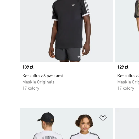
Price
139 zł
Price
129 zł
Koszulka z 3 paskami
Koszulka z
Męskie Originals
Męskie Ori
17 kolory
17 kolory
Dodaj do listy