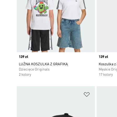
Price
139 zł
Price
139 zł
LUŹNA KOSZULKA Z GRAFIKĄ
Koszulka z
Dziecięce Originals
Męskie Ori
2 kolory
17 kolory
Dodaj do listy