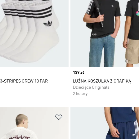
Price
139 zł
3-STRIPES CREW 10 PAR
LUŹNA KOSZULKA Z GRAFIKĄ
Dziecięce Originals
2 kolory
 życzeń
Dodaj do listy życzeń