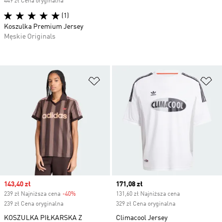
449 zł Cena oryginalna
(1)
Koszulka Premium Jersey
Męskie Originals
Dodaj do listy życzeń
Do
Sale price
143,40 zł
Current price
171,08 zł
239 zł Najniższa cena
-40%
Discount
131,60 zł Najniższa cena
239 zł Cena oryginalna
329 zł Cena oryginalna
KOSZULKA PIŁKARSKA Z
Climacool Jersey