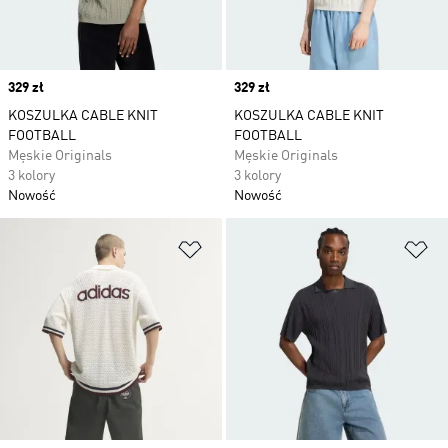
Price
329 zł
Price
329 zł
KOSZULKA CABLE KNIT
KOSZULKA CABLE KNIT
FOOTBALL
FOOTBALL
Męskie Originals
Męskie Originals
3 kolory
3 kolory
Nowość
Nowość
Dodaj do listy życzeń
Do