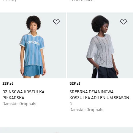
2 kolory
Performance
Dodaj do listy życzeń
Do
Price
239 zł
Price
529 zł
DŻINSOWA KOSZULKA
SREBRNA DZIANINOWA
PIŁKARSKA
KOSZULKA ADILENIUM SEASON
Damskie Originals
5
Damskie Originals