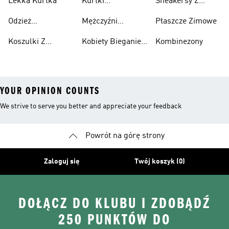
Lekka Kurtka
Kurtki
Sneakersy Z
Recyklingu
Nieprzemakalny
Zamszową
Odzież
Mężczyźni
Płaszcze Zimowe
Cholewką
Przeciwdeszczowa
Bieganie I
Koszulki Z
Kobiety Bieganie I
Kombinezony
Lifestyle
Nadrukiem
Lifestyle
YOUR OPINION COUNTS
We strive to serve you better and appreciate your feedback
Powrót na górę strony
Zaloguj się
Twój koszyk (0)
DOŁĄCZ DO KLUBU I ZDOBĄDŹ
250 PUNKTÓW DO