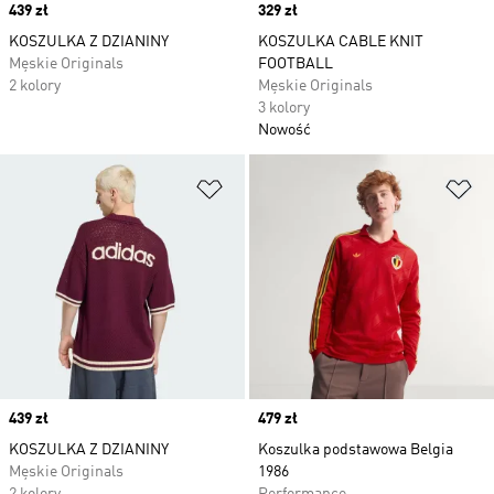
Price
439 zł
Price
329 zł
KOSZULKA Z DZIANINY
KOSZULKA CABLE KNIT
Męskie Originals
FOOTBALL
2 kolory
Męskie Originals
3 kolory
Nowość
Dodaj do listy życzeń
Do
Price
439 zł
Price
479 zł
KOSZULKA Z DZIANINY
Koszulka podstawowa Belgia
Męskie Originals
1986