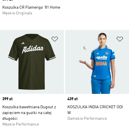
Koszulka CR Flamengo '81 Home
Męskie Originals
Dodaj do listy życzeń
Do
Price
399 zł
Price
439 zł
Koszulka bawełniana Dugout z
KOSZULKA INDIA CRICKET ODI
zapięciem na guziki na całej
W
długości
Damskie Performance
Męskie Performance