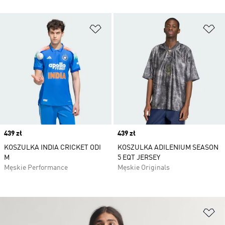
Dodaj do listy życzeń
Do
Price
439 zł
Price
439 zł
KOSZULKA INDIA CRICKET ODI
KOSZULKA ADILENIUM SEASON
M
5 EQT JERSEY
Męskie Performance
Męskie Originals
Do