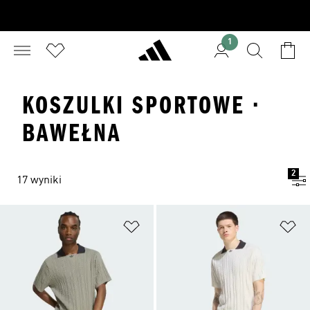
1
KOSZULKI SPORTOWE ·
BAWEŁNA
2
17 wyniki
Dodaj do listy życzeń
Do