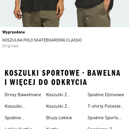
Wyprzedane
KOSZULKA POLO SKATEBOARDING CLASSIC
Originals
KOSZULKI SPORTOWE • BAWELNA
I WIĘCEJ DO ODKRYCIA
Dresy Bawełniane
Koszulki Z
Spodnie Dżinsowe
Męskie
Nadrukiem
Koszulki
Koszulki Z
T-shirty Poliester
Damska
Bawełniane
Nadrukiem Dzieci
Z Recyklingu
Spodnie
Bluzy Lekkie
Spodnie Sportowe
Bawełniane
Poliester Z