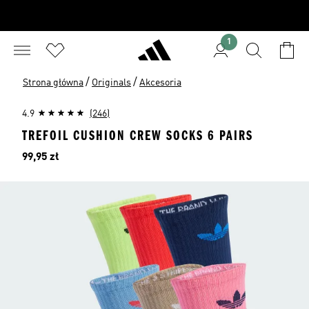
1
/
/
Strona główna
Originals
Akcesoria
4.9
(246)
TREFOIL CUSHION CREW SOCKS 6 PAIRS
Cena
99,95 zł