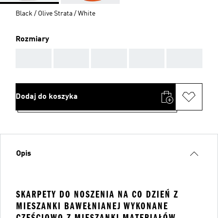
Black / Olive Strata / White
Rozmiary
AAA
AAA
AAA
AAA
AAA
Dodaj do koszyka
Opis
SKARPETY DO NOSZENIA NA CO DZIEŃ Z
MIESZANKI BAWEŁNIANEJ WYKONANE
CZĘŚCIOWO Z MIESZANKI MATERIAŁÓW