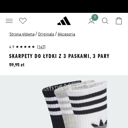
1
/
/
Strona główna
Originals
Akcesoria
4.9
(147)
SKARPETY DO ŁYDKI Z 3 PASKAMI, 3 PARY
Cena
59,95 zł