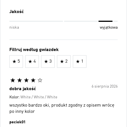
Jakość
niska
wyjątkowa
Filtruj według gwiazdek
5
4
3
2
1
6 sierpnia 2026
dobra jakość
Kolor:
White / White / White
wszystko bardzo oki, produkt zgodny z opisem wrócę
po inny kolor
peciek01