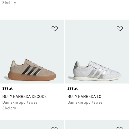
3 kolory
Dodaj do listy życzeń
Do
Price
399 zł
Price
299 zł
BUTY BARREDA DECODE
BUTY BARREDA LO
Damskie Sportswear
Damskie Sportswear
3 kolory
Dodaj do listy życzeń
Do