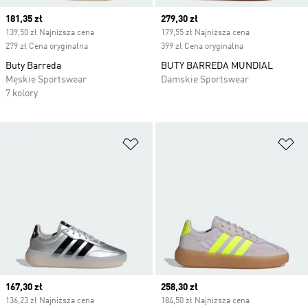
Current price
181,35 zł
Current price
279,30 zł
139,50 zł Najniższa cena
179,55 zł Najniższa cena
279 zł Cena oryginalna
399 zł Cena oryginalna
Buty Barreda
BUTY BARREDA MUNDIAL
Męskie Sportswear
Damskie Sportswear
7 kolory
Dodaj do listy życzeń
Do
Current price
167,30 zł
Current price
258,30 zł
136,23 zł Najniższa cena
184,50 zł Najniższa cena