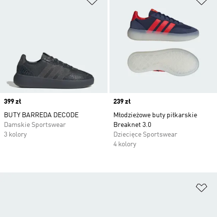
Price
399 zł
Price
239 zł
BUTY BARREDA DECODE
Młodzieżowe buty piłkarskie
Damskie Sportswear
Breaknet 3.0
3 kolory
Dziecięce Sportswear
4 kolory
Do