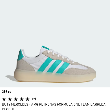
Price
399 zł
(12)
BUTY MERCEDES - AMG PETRONAS FORMULA ONE TEAM BARREDA
DECODE