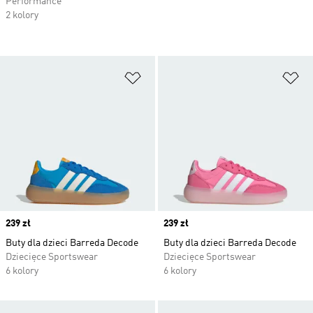
Performance
2 kolory
Dodaj do listy życzeń
Do
Price
239 zł
Price
239 zł
Buty dla dzieci Barreda Decode
Buty dla dzieci Barreda Decode
Dziecięce Sportswear
Dziecięce Sportswear
6 kolory
6 kolory