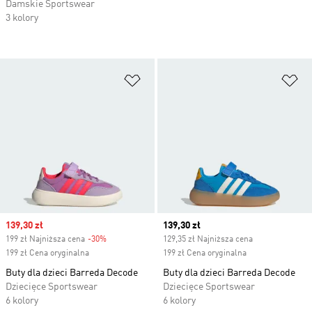
Damskie Sportswear
3 kolory
Dodaj do listy życzeń
Do
Sale price
139,30 zł
Current price
139,30 zł
199 zł Najniższa cena
-30%
Discount
129,35 zł Najniższa cena
199 zł Cena oryginalna
199 zł Cena oryginalna
Buty dla dzieci Barreda Decode
Buty dla dzieci Barreda Decode
Dziecięce Sportswear
Dziecięce Sportswear
6 kolory
6 kolory