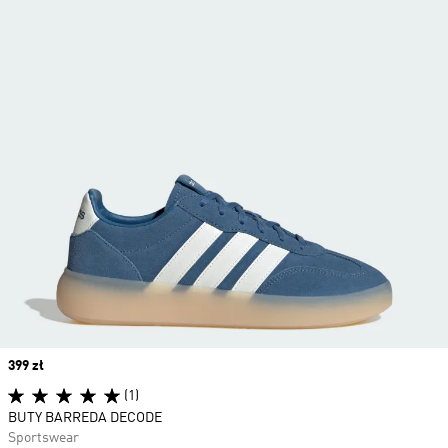
Price
399 zł
(1)
BUTY BARREDA DECODE
Sportswear