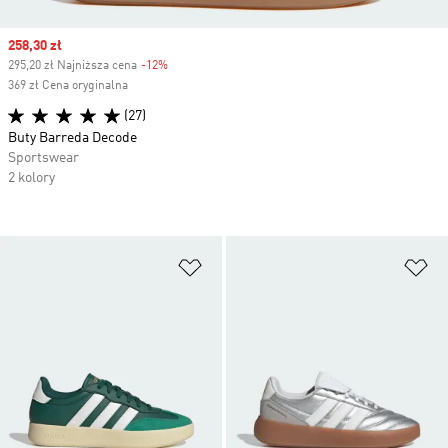
Sale price
258,30 zł
295,20 zł Najniższa cena
-12%
Discount
369 zł Cena oryginalna
(27)
Buty Barreda Decode
Sportswear
2 kolory
Dodaj do listy życzeń
Do