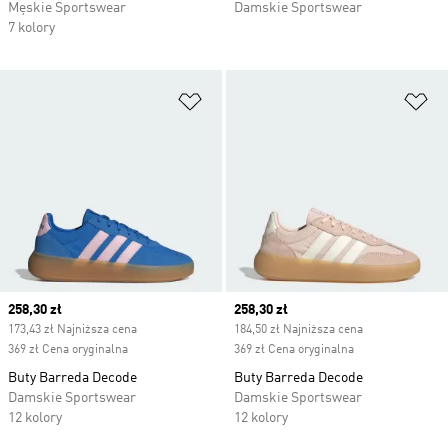
Męskie Sportswear
Damskie Sportswear
7 kolory
Dodaj do listy życzeń
Do
Current price
258,30 zł
Current price
258,30 zł
173,43 zł Najniższa cena
184,50 zł Najniższa cena
369 zł Cena oryginalna
369 zł Cena oryginalna
Buty Barreda Decode
Buty Barreda Decode
Damskie Sportswear
Damskie Sportswear
12 kolory
12 kolory