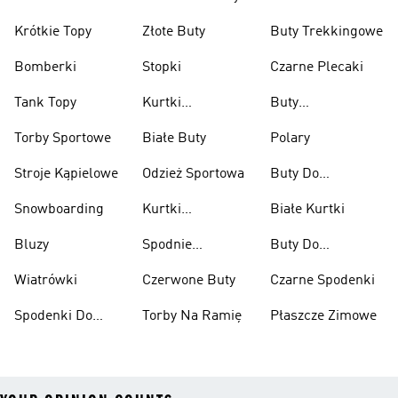
Krótkie Topy
Złote Buty
Buty Trekkingowe
Bomberki
Stopki
Czarne Plecaki
Tank Topy
Kurtki
Buty
Przeciwdeszczowe
Wspinaczkowe
Torby Sportowe
Białe Buty
Polary
Stroje Kąpielowe
Odzież Sportowa
Buty Do
Podnoszenia
Snowboarding
Kurtki
Białe Kurtki
Ciężarów
Narciarskie
Bluzy
Spodnie
Buty Do
Narciarskie
Koszykówki
Wiatrówki
Czerwone Buty
Czarne Spodenki
Spodenki Do
Torby Na Ramię
Płaszcze Zimowe
Kolan