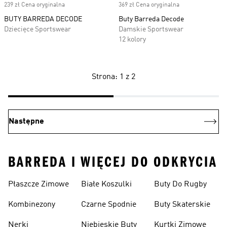
239 zł Cena oryginalna
369 zł Cena oryginalna
BUTY BARREDA DECODE
Buty Barreda Decode
Dziecięce Sportswear
Damskie Sportswear
12 kolory
Strona: 1 z 2
Następne
BARREDA I WIĘCEJ DO ODKRYCIA
Płaszcze Zimowe
Białe Koszulki
Buty Do Rugby
Kombinezony
Czarne Spodnie
Buty Skaterskie
Nerki
Niebieskie Buty
Kurtki Zimowe