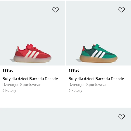
Dodaj do listy życzeń
Do
Price
199 zł
Price
199 zł
Buty dla dzieci Barreda Decode
Buty dla dzieci Barreda Decode
Dziecięce Sportswear
Dziecięce Sportswear
6 kolory
6 kolory
Do