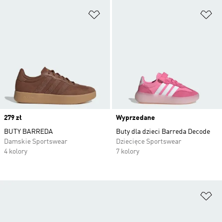
Dodaj do listy życzeń
Do
Price
279 zł
Wyprzedane
BUTY BARREDA
Buty dla dzieci Barreda Decode
Damskie Sportswear
Dziecięce Sportswear
4 kolory
7 kolory
Do