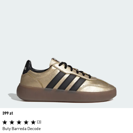
Price
399 zł
(3)
Buty Barreda Decode