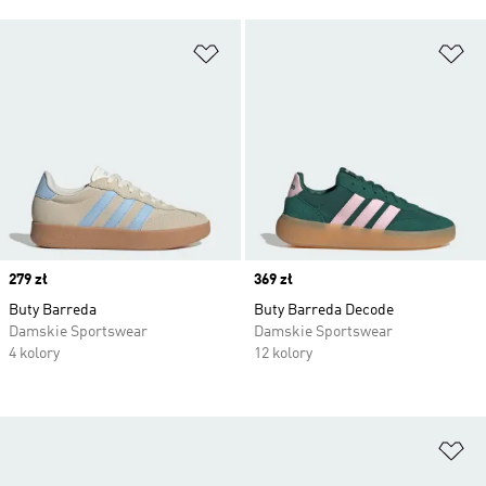
Dodaj do listy życzeń
Do
Price
279 zł
Price
369 zł
Buty Barreda
Buty Barreda Decode
Damskie Sportswear
Damskie Sportswear
4 kolory
12 kolory
Do