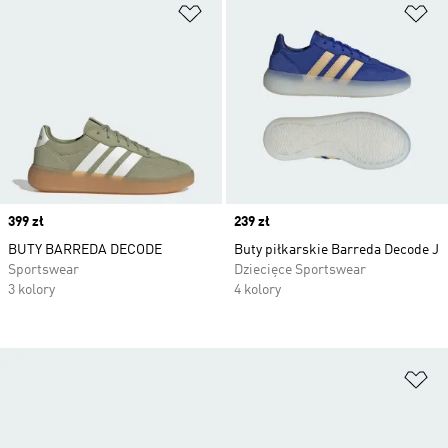
Dodaj do listy życzeń
Do
Price
399 zł
Price
239 zł
BUTY BARREDA DECODE
Buty piłkarskie Barreda Decode J
Sportswear
Dziecięce Sportswear
3 kolory
4 kolory
Do