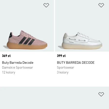
Dodaj do listy życzeń
Do
Price
369 zł
Price
399 zł
Buty Barreda Decode
BUTY BARREDA DECODE
Damskie Sportswear
Sportswear
12 kolory
3 kolory
Do