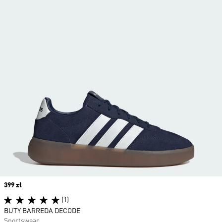
Price
399 zł
(1)
BUTY BARREDA DECODE
Sportswear