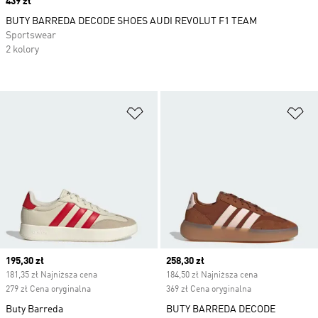
Price
439 zł
BUTY BARREDA DECODE SHOES AUDI REVOLUT F1 TEAM
Sportswear
2 kolory
Dodaj do listy życzeń
Do
Current price
195,30 zł
Current price
258,30 zł
181,35 zł Najniższa cena
184,50 zł Najniższa cena
279 zł Cena oryginalna
369 zł Cena oryginalna
Buty Barreda
BUTY BARREDA DECODE