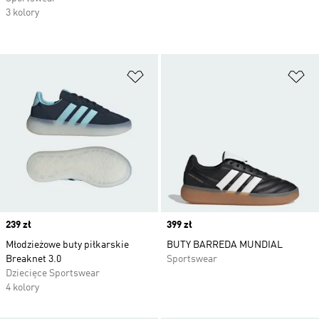
3 kolory
Dodaj do listy życzeń
Do
Price
239 zł
Price
399 zł
Młodzieżowe buty piłkarskie
BUTY BARREDA MUNDIAL
Breaknet 3.0
Sportswear
Dziecięce Sportswear
4 kolory