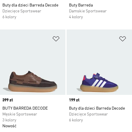
Buty dla dzieci Barreda Decode
Buty Barreda
Dziecięce Sportswear
Damskie Sportswear
6 kolory
4 kolory
Dodaj do listy życzeń
Do
Price
399 zł
Price
199 zł
BUTY BARREDA DECODE
Buty dla dzieci Barreda Decode
Męskie Sportswear
Dziecięce Sportswear
3 kolory
6 kolory
Nowość