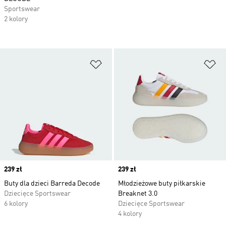
Sportswear
2 kolory
Dodaj do listy życzeń
Do
Price
239 zł
Price
239 zł
Buty dla dzieci Barreda Decode
Młodzieżowe buty piłkarskie
Dziecięce Sportswear
Breaknet 3.0
6 kolory
Dziecięce Sportswear
4 kolory