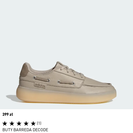
Price
399 zł
(1)
BUTY BARREDA DECODE