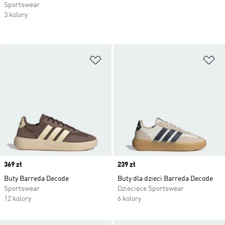
Sportswear
3 kolory
Dodaj do listy życzeń
Do
Price
369 zł
Price
239 zł
Buty Barreda Decode
Buty dla dzieci Barreda Decode
Sportswear
Dziecięce Sportswear
12 kolory
6 kolory