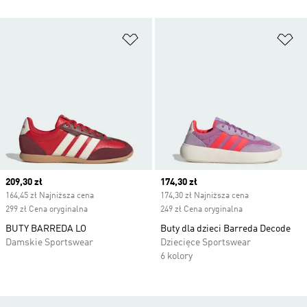
Dodaj do listy życzeń
Do
Current price
209,30 zł
Current price
174,30 zł
164,45 zł Najniższa cena
174,30 zł Najniższa cena
299 zł Cena oryginalna
249 zł Cena oryginalna
BUTY BARREDA LO
Buty dla dzieci Barreda Decode
Damskie Sportswear
Dziecięce Sportswear
6 kolory