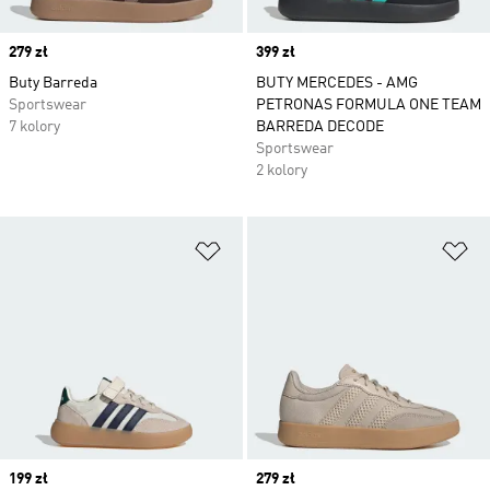
Price
279 zł
Price
399 zł
Buty Barreda
BUTY MERCEDES - AMG
Sportswear
PETRONAS FORMULA ONE TEAM
7 kolory
BARREDA DECODE
Sportswear
2 kolory
Dodaj do listy życzeń
Do
Price
199 zł
Price
279 zł