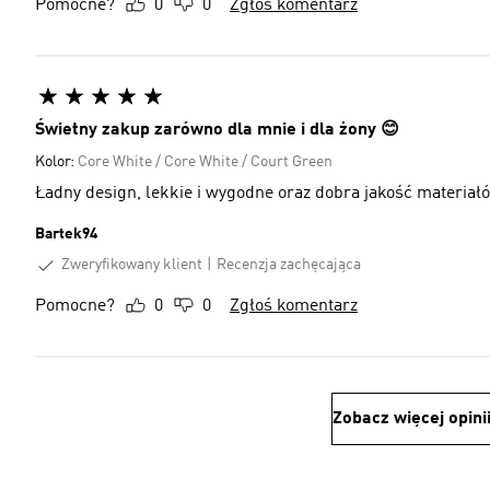
Pomocne?
0
0
Zgłoś komentarz
Świetny zakup zarówno dla mnie i dla żony 😊
Kolor:
Core White / Core White / Court Green
Ładny design, lekkie i wygodne oraz dobra jakość materiał
Bartek94
Zweryfikowany klient
Recenzja zachęcająca
Pomocne?
0
0
Zgłoś komentarz
Zobacz więcej opini