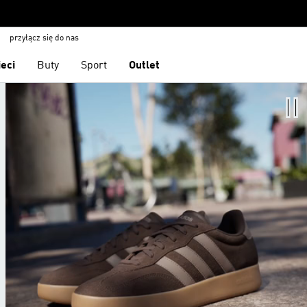
przyłącz się do nas
ieci
Buty
Sport
Outlet