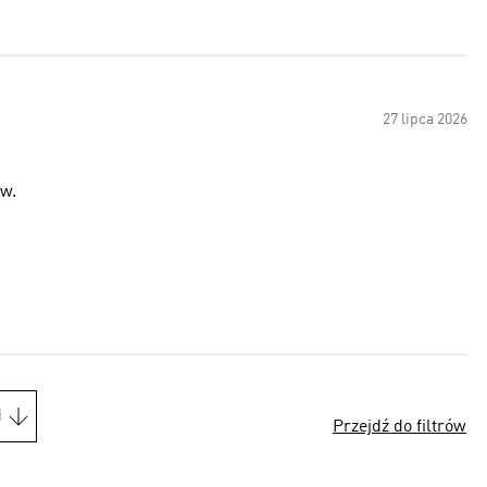
27 lipca 2026
ów.
i
Przejdź do filtrów