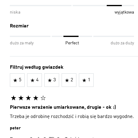
niska
wyjątkowa
Rozmiar
dużo za mały
Perfect
dużo za duży
Filtruj według gwiazdek
5
4
3
2
1
Pierwsze wrażenie umiarkowane, drugie - ok :)
Trzeba je odrobinę rozchodzić i robią się bardzo wygodne.
peter