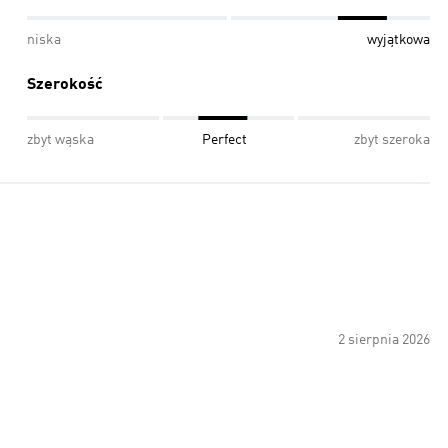
niska
wyjątkowa
Szerokość
zbyt wąska
Perfect
zbyt szeroka
2 sierpnia 2026