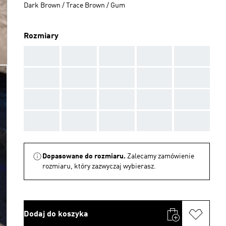
Dark Brown / Trace Brown / Gum
Rozmiary
AAA
AAA
AAA
AAA
AAA
AAA
AAA
AAA
AAA
AAA
AAA
AAA
AAA
AAA
AAA
AAA
AAA
AAA
AAA
AAA
Dopasowane do rozmiaru.
Zalecamy zamówienie
rozmiaru, który zazwyczaj wybierasz.
Dodaj do koszyka