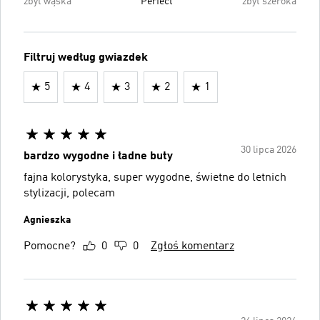
zbyt wąska
Perfect
zbyt szeroka
Filtruj według gwiazdek
5
4
3
2
1
30 lipca 2026
bardzo wygodne i ładne buty
fajna kolorystyka, super wygodne, świetne do letnich
stylizacji, polecam
Agnieszka
Pomocne?
0
0
Zgłoś komentarz