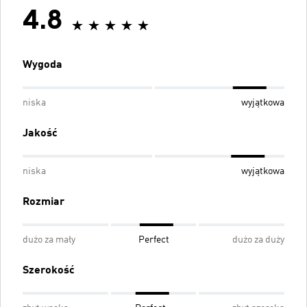
4.8
Wygoda
niska
wyjątkowa
Jakość
niska
wyjątkowa
Rozmiar
dużo za mały
Perfect
dużo za duży
Szerokość