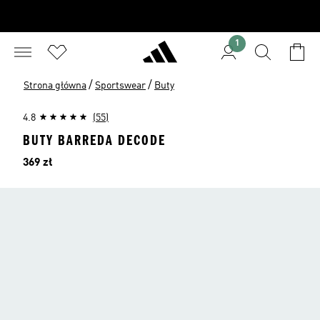
1
/
/
Strona główna
Sportswear
Buty
4.8
(55)
BUTY BARREDA DECODE
Cena
369 zł