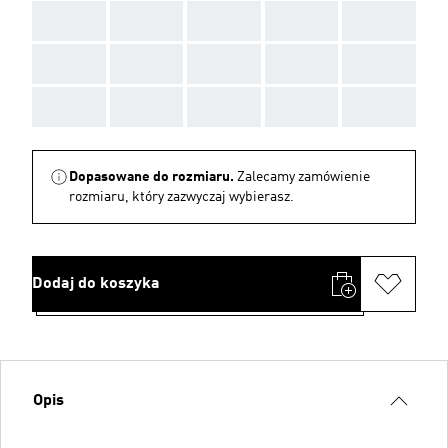
AAA
AAA
AAA
AAA
AAA
AAA
AAA
AAA
AAA
AAA
AAA
AAA
AAA
AAA
AAA
Dopasowane do rozmiaru.
Zalecamy zamówienie
rozmiaru, który zazwyczaj wybierasz.
Dodaj do koszyka
Opis