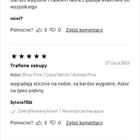
Bardzo wygodne i całkiem ładne:) pasują właściwie do
wszystkiego
mimi7
Pomocne?
0
0
Zgłoś komentarz
27 lipca 2026
Trafione zakupy
Kolor:
Bliss Pink / Cloud White / Almost Pink
wygladają slicznie na nodze. są bardzo wygodne. Kolor
na żywo piękny,
Sylwia1526
Zweryfikowany klient
Recenzja zachęcająca
Pomocne?
0
0
Zgłoś komentarz