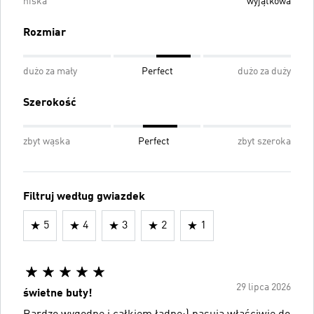
niska
wyjątkowa
Rozmiar
dużo za mały
Perfect
dużo za duży
Szerokość
zbyt wąska
Perfect
zbyt szeroka
Filtruj według gwiazdek
5
4
3
2
1
29 lipca 2026
świetne buty!