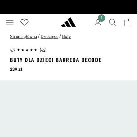
1
/
/
Strona główna
Dziecięce
Buty
4.7
(42)
BUTY DLA DZIECI BARREDA DECODE
Cena
239 zł