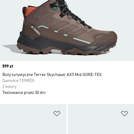
Price
599 zł
Buty turystyczne Terrex Skychaser AX5 Mid GORE-TEX
Damskie TERREX
2 kolory
Testowanie przez 30 dni
Dodaj do listy życzeń
Do