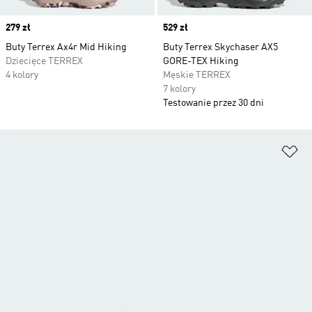
Price
279 zł
Price
529 zł
Buty Terrex Ax4r Mid Hiking
Buty Terrex Skychaser AX5
Dziecięce TERREX
GORE-TEX Hiking
4 kolory
Męskie TERREX
7 kolory
Testowanie przez 30 dni
Do