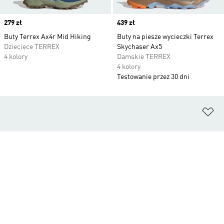
Price
279 zł
Price
439 zł
Buty Terrex Ax4r Mid Hiking
Buty na piesze wycieczki Terrex
Dziecięce TERREX
Skychaser Ax5
4 kolory
Damskie TERREX
4 kolory
Testowanie przez 30 dni
Do