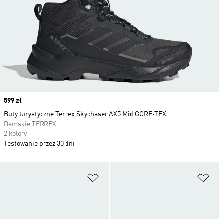
Price
599 zł
Buty turystyczne Terrex Skychaser AX5 Mid GORE-TEX
Damskie TERREX
2 kolory
Testowanie przez 30 dni
Dodaj do listy życzeń
Do