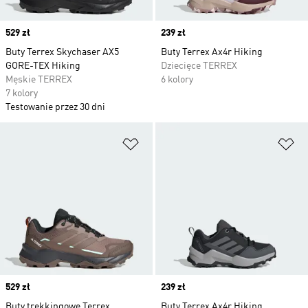
Price
529 zł
Price
239 zł
Buty Terrex Skychaser AX5
Buty Terrex Ax4r Hiking
GORE-TEX Hiking
Dziecięce TERREX
Męskie TERREX
6 kolory
7 kolory
Testowanie przez 30 dni
Dodaj do listy życzeń
Do
Price
529 zł
Price
239 zł
Buty trekkingowe Terrex
Buty Terrex Ax4r Hiking