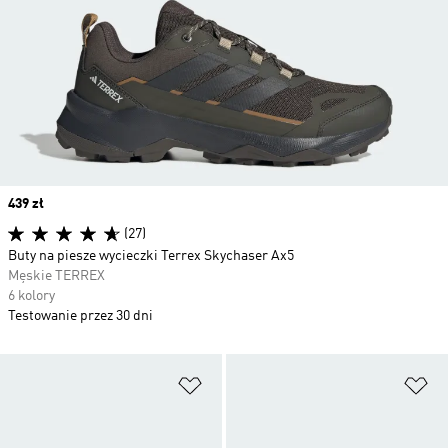
Price
439 zł
(27)
Buty na piesze wycieczki Terrex Skychaser Ax5
Męskie TERREX
6 kolory
Testowanie przez 30 dni
Dodaj do listy życzeń
Do