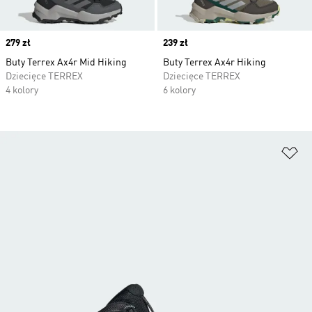
Price
279 zł
Price
239 zł
Buty Terrex Ax4r Mid Hiking
Buty Terrex Ax4r Hiking
Dziecięce TERREX
Dziecięce TERREX
4 kolory
6 kolory
Do