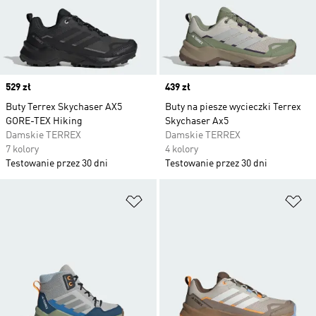
Price
529 zł
Price
439 zł
Buty Terrex Skychaser AX5
Buty na piesze wycieczki Terrex
GORE-TEX Hiking
Skychaser Ax5
Damskie TERREX
Damskie TERREX
7 kolory
4 kolory
Testowanie przez 30 dni
Testowanie przez 30 dni
Dodaj do listy życzeń
Do