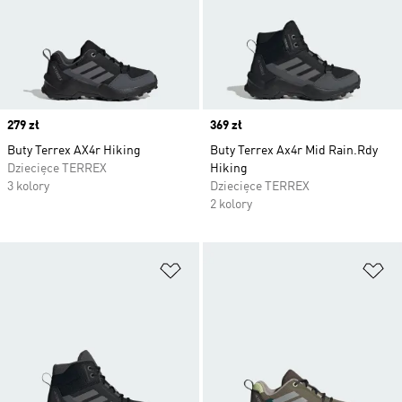
Price
279 zł
Price
369 zł
Buty Terrex AX4r Hiking
Buty Terrex Ax4r Mid Rain.Rdy
Dziecięce TERREX
Hiking
3 kolory
Dziecięce TERREX
2 kolory
Dodaj do listy życzeń
Do