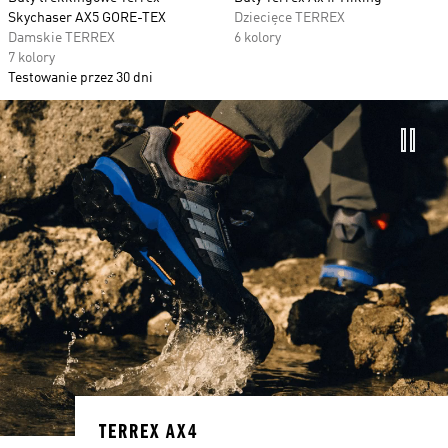
Skychaser AX5 GORE-TEX
Dziecięce TERREX
Damskie TERREX
6 kolory
7 kolory
Testowanie przez 30 dni
TERREX AX4