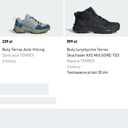
Price
239 zł
Price
599 zł
Buty Terrex Ax4r Hiking
Buty turystyczne Terrex
Dziecięce TERREX
Skychaser AX5 Mid GORE-TEX
6 kolory
Męskie TERREX
3 kolory
Testowanie przez 30 dni