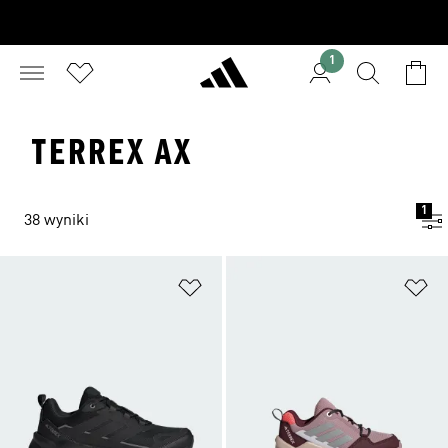
1
TERREX AX
1
38 wyniki
Dodaj do listy życzeń
Do