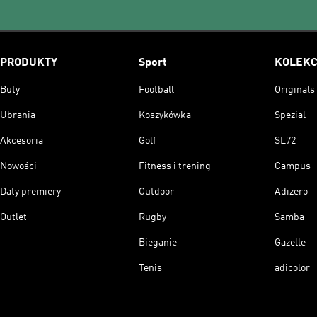
PRODUKTY
Sport
KOLEKC
Buty
Football
Originals
Ubrania
Koszykówka
Spezial
Akcesoria
Golf
SL72
Nowości
Fitness i trening
Campus
Daty premiery
Outdoor
Adizero
Outlet
Rugby
Samba
Bieganie
Gazelle
Tenis
adicolor