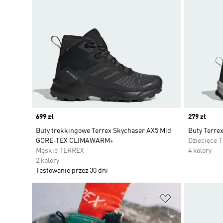
Price
699 zł
Price
279 zł
Buty trekkingowe Terrex Skychaser AX5 Mid
Buty Terre
GORE-TEX CLIMAWARM+
Dziecięce 
Męskie TERREX
4 kolory
2 kolory
Testowanie przez 30 dni
Dodaj do listy