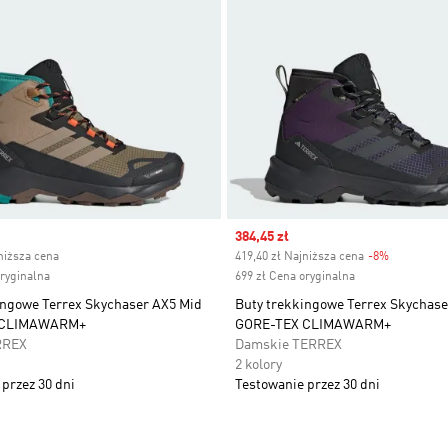
ice
Sale price
384,45 zł
niższa cena
419,40 zł Najniższa cena
-8%
Discount
oryginalna
699 zł Cena oryginalna
ingowe Terrex Skychaser AX5 Mid
Buty trekkingowe Terrex Skychase
 CLIMAWARM+
GORE-TEX CLIMAWARM+
RREX
Damskie TERREX
2 kolory
przez 30 dni
Testowanie przez 30 dni