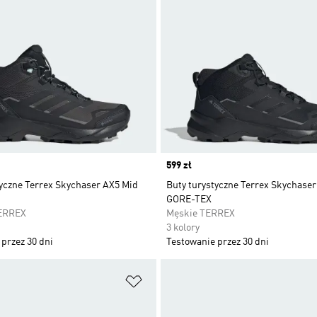
Price
599 zł
tyczne Terrex Skychaser AX5 Mid
Buty turystyczne Terrex Skychase
GORE-TEX
ERREX
Męskie TERREX
3 kolory
przez 30 dni
Testowanie przez 30 dni
 życzeń
Dodaj do listy życzeń