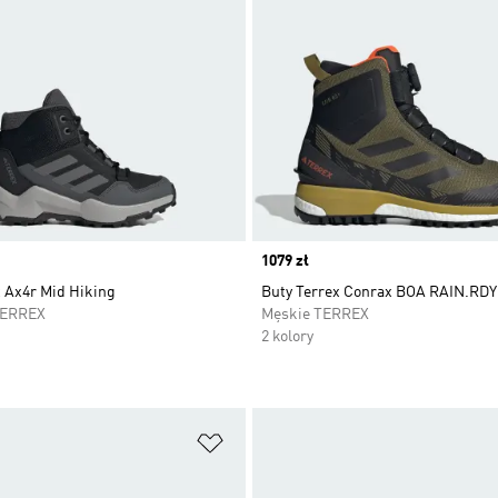
Price
1079 zł
x Ax4r Mid Hiking
Buty Terrex Conrax BOA RAIN.RDY
TERREX
Męskie TERREX
2 kolory
 życzeń
Dodaj do listy życzeń