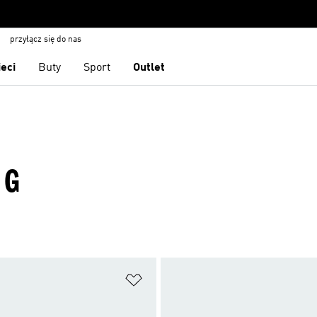
przyłącz się do nas
ieci
Buty
Sport
Outlet
NG
 życzeń
Dodaj do listy życzeń