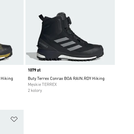
Price
1079 zł
 Hiking
Buty Terrex Conrax BOA RAIN.RDY Hiking
Męskie TERREX
2 kolory
Dodaj do listy życzeń