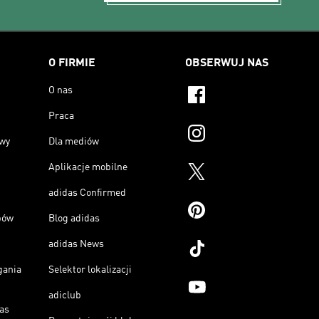
O FIRMIE
OBSERWUJ NAS
O nas
Praca
owy
Dla mediów
Aplikacje mobilne
adidas Confirmed
pów
Blog adidas
adidas News
gania
Selektor lokalizacji
adiclub
as