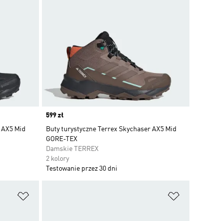
Price
599 zł
r AX5 Mid
Buty turystyczne Terrex Skychaser AX5 Mid
GORE-TEX
Damskie TERREX
2 kolory
Testowanie przez 30 dni
Dodaj do listy życzeń
Dodaj do li