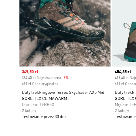
Sale price
349,50 zł
Current pr
454,35 zł
384,45 zł Najniższa cena
-9%
Discount
419,40 zł Naj
699 zł Cena oryginalna
699 zł Cena 
Buty trekkingowe Terrex Skychaser AX5 Mid
Buty trekk
GORE-TEX CLIMAWARM+
GORE-TEX
Damskie TERREX
Męskie TE
2 kolory
2 kolory
Testowanie przez 30 dni
Testowanie 