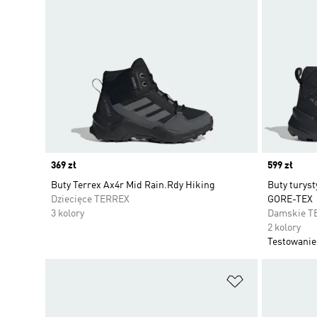
Price
369 zł
Price
599 zł
Buty Terrex Ax4r Mid Rain.Rdy Hiking
Buty turys
Dziecięce TERREX
GORE-TEX
3 kolory
Damskie T
2 kolory
Testowanie 
Dodaj do listy