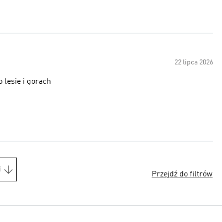
22 lipca 2026
ie na spacery po lesie i gorach
i
Przejdź do filtrów