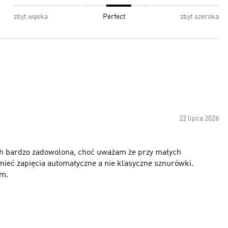
zbyt wąska
Perfect
zbyt szeroka
22 lipca 2026
ich bardzo zadowolona, choć uważam że przy małych
ieć zapięcia automatyczne a nie klasyczne sznurówki.
em.