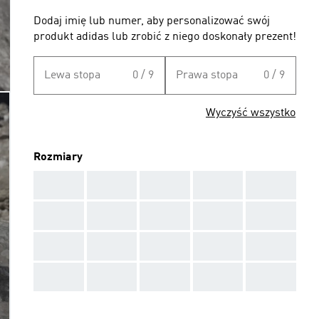
Dodaj imię lub numer, aby personalizować swój
produkt adidas lub zrobić z niego doskonały prezent!
Lewa stopa
0 / 9
Prawa stopa
0 / 9
Wyczyść wszystko
Rozmiary
AAA
AAA
AAA
AAA
AAA
AAA
AAA
AAA
AAA
AAA
AAA
AAA
AAA
AAA
AAA
AAA
AAA
AAA
AAA
AAA