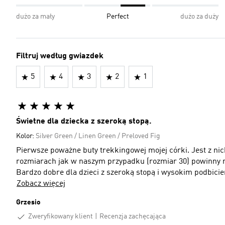
dużo za mały
Perfect
dużo za duży
Filtruj według gwiazdek
5
4
3
2
1
Świetne dla dziecka z szeroką stopą.
Kolor:
Silver Green / Linen Green / Preloved Fig
Pierwsze poważne buty trekkingowej mojej córki. Jest z n
rozmiarach jak w naszym przypadku (rozmiar 30) powinny m
Bardzo dobre dla dzieci z szeroką stopą i wysokim podbici
Zobacz więcej
Grzesio
Zweryfikowany klient
Recenzja zachęcająca