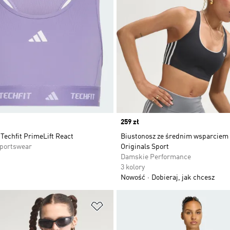
Price
259 zł
Techfit PrimeLift React
Biustonosz ze średnim wsparciem
Sportswear
Originals Sport
Damskie Performance
3 kolory
Nowość
Dobieraj, jak chcesz
 życzeń
Dodaj do listy życzeń