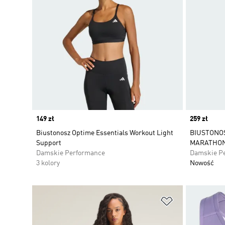
Price
149 zł
Price
259 zł
Biustonosz Optime Essentials Workout Light
BIUSTONO
Support
MARATHON
Damskie Performance
Damskie P
3 kolory
Nowość
Dodaj do listy