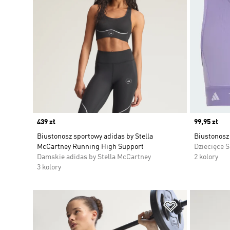
Price
439 zł
Price
99,95 zł
Biustonosz sportowy adidas by Stella
Biustonosz 
McCartney Running High Support
Dziecięce 
Damskie adidas by Stella McCartney
2 kolory
3 kolory
Dodaj do listy