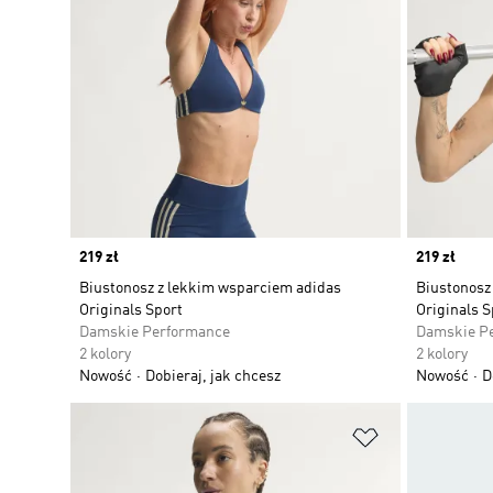
Price
219 zł
Price
219 zł
Biustonosz z lekkim wsparciem adidas
Biustonosz
Originals Sport
Originals S
Damskie Performance
Damskie P
2 kolory
2 kolory
Nowość
Dobieraj, jak chcesz
Nowość
D
Dodaj do listy