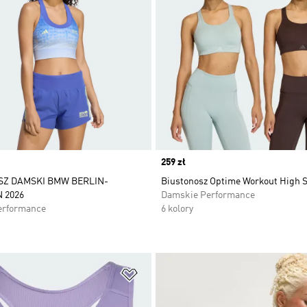
Price
259 zł
SZ DAMSKI BMW BERLIN-
Biustonosz Optime Workout High 
 2026
Damskie Performance
erformance
6 kolory
 życzeń
Dodaj do listy życzeń