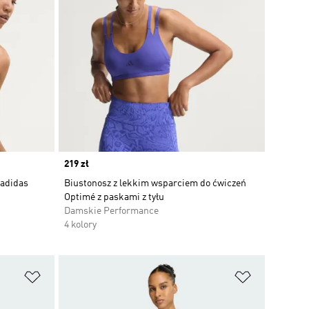
Price
219 zł
 adidas
Biustonosz z lekkim wsparciem do ćwiczeń
Optimé z paskami z tyłu
Damskie Performance
4 kolory
Dodaj do listy życzeń
Dodaj do li