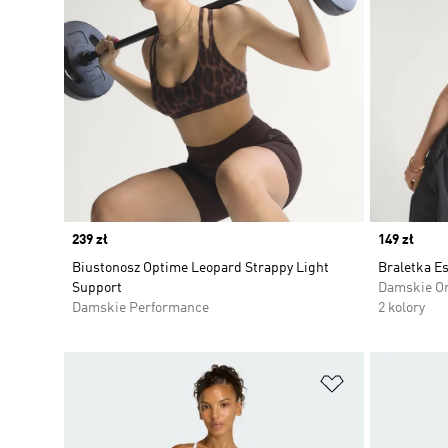
Price
239 zł
Price
149 zł
Biustonosz Optime Leopard Strappy Light
Braletka E
Support
Damskie Or
Damskie Performance
2 kolory
Dodaj do listy