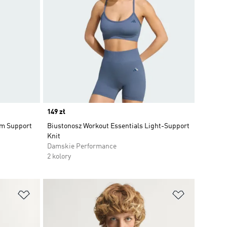
Price
149 zł
um Support
Biustonosz Workout Essentials Light-Support
Knit
Damskie Performance
2 kolory
Dodaj do listy życzeń
Dodaj do li