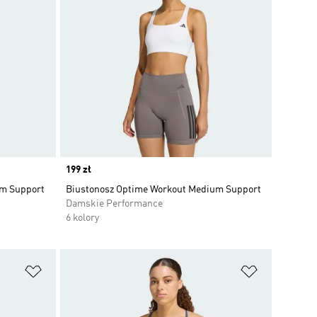
Price
199 zł
um Support
Biustonosz Optime Workout Medium Support
Damskie Performance
6 kolory
Dodaj do listy życzeń
Dodaj do li