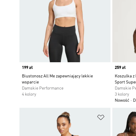
Price
199 zł
Price
259 zł
Biustonosz All Me zapewniający lekkie
Koszulka z
wsparcie
Sport Supe
Damskie Performance
Damskie P
4 kolory
3 kolory
Nowość
D
Dodaj do listy