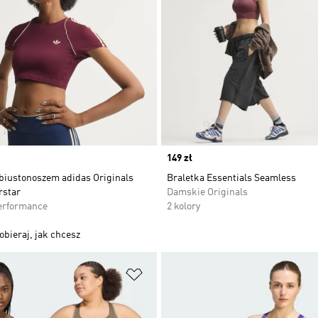
Price
149 zł
 biustonoszem adidas Originals
Braletka Essentials Seamless
rstar
Damskie Originals
erformance
2 kolory
obieraj, jak chcesz
 życzeń
Dodaj do listy życzeń