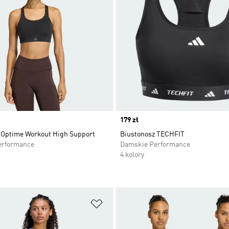
Price
179 zł
 Optime Workout High Support
Biustonosz TECHFIT
erformance
Damskie Performance
4 kolory
 życzeń
Dodaj do listy życzeń