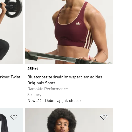
Price
259 zł
rkout Twist
Biustonosz ze średnim wsparciem adidas
Originals Sport
Damskie Performance
3 kolory
Nowość
Dobieraj, jak chcesz
Dodaj do listy życzeń
Dodaj do li