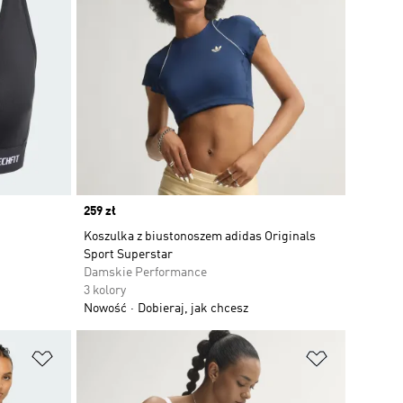
Price
259 zł
Koszulka z biustonoszem adidas Originals
Sport Superstar
Damskie Performance
3 kolory
Nowość
Dobieraj, jak chcesz
Dodaj do listy życzeń
Dodaj do li