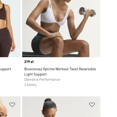
Price
219 zł
Support
Biustonosz Optime Workout Twist Reversible
Light Support
Damskie Performance
2 kolory
Dodaj do listy życzeń
Dodaj do li