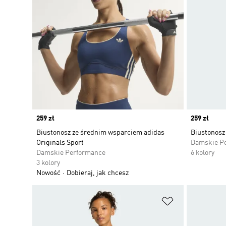
Price
259 zł
Price
259 zł
Biustonosz ze średnim wsparciem adidas
Biustonosz
Originals Sport
Damskie P
Damskie Performance
6 kolory
3 kolory
Nowość
Dobieraj, jak chcesz
Dodaj do listy