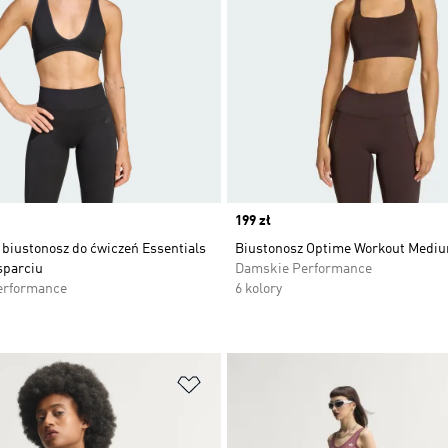
Price
199 zł
 biustonosz do ćwiczeń Essentials
Biustonosz Optime Workout Medi
sparciu
Damskie Performance
erformance
6 kolory
 życzeń
Dodaj do listy życzeń