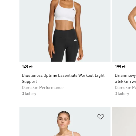
Price
149 zł
Price
199 zł
Biustonosz Optime Essentials Workout Light
Dzianinowy
Support
o lekkim w
Damskie Performance
Damskie P
3 kolory
3 kolory
Dodaj do listy