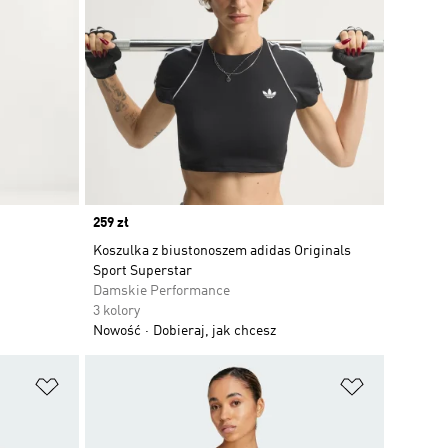
Price
259 zł
Koszulka z biustonoszem adidas Originals
Sport Superstar
Damskie Performance
3 kolory
Nowość
Dobieraj, jak chcesz
Dodaj do listy życzeń
Dodaj do li