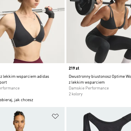
Price
219 zł
 z lekkim wsparciem adidas
Dwustronny biustonosz Optime Wo
port
z lekkim wsparciem
erformance
Damskie Performance
2 kolory
obieraj, jak chcesz
 życzeń
Dodaj do listy życzeń