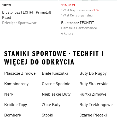
Price
109 zł
Sale price
116,35 zł
179 zł Najniższa cena
-35%
Discount
Biustonosz TECHFIT PrimeLift
179 zł Cena oryginalna
React
Dziecięce Sportswear
Biustonosz TECHFIT
Damskie Performance
4 kolory
STANIKI SPORTOWE • TECHFIT I
WIĘCEJ DO ODKRYCIA
Płaszcze Zimowe
Białe Koszulki
Buty Do Rugby
Kombinezony
Czarne Spodnie
Buty Skaterskie
Nerki
Niebieskie Buty
Kurtki Zimowe
Krótkie Topy
Złote Buty
Buty Trekkingowe
Bomberki
Stopki
Czarne Plecaki