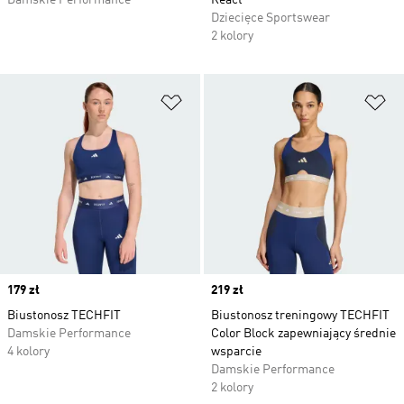
Damskie Performance
React
Dziecięce Sportswear
2 kolory
Dodaj do listy życzeń
Do
Price
179 zł
Price
219 zł
Biustonosz TECHFIT
Biustonosz treningowy TECHFIT
Damskie Performance
Color Block zapewniający średnie
4 kolory
wsparcie
Damskie Performance
2 kolory