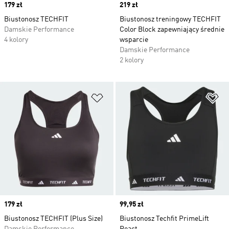
Price
179 zł
Price
219 zł
Biustonosz TECHFIT
Biustonosz treningowy TECHFIT
Damskie Performance
Color Block zapewniający średnie
4 kolory
wsparcie
Damskie Performance
2 kolory
Dodaj do listy życzeń
Do
Price
179 zł
Price
99,95 zł
Biustonosz TECHFIT (Plus Size)
Biustonosz Techfit PrimeLift