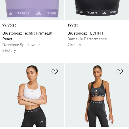
Price
99,95 zł
Price
179 zł
Biustonosz Techfit PrimeLift
Biustonosz TECHFIT
React
Damskie Performance
Dziecięce Sportswear
4 kolory
2 kolory
Dodaj do listy życzeń
Do