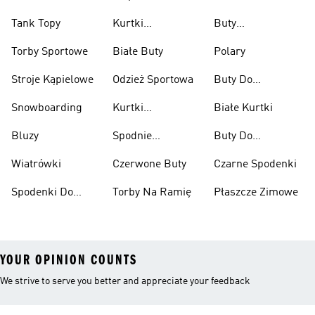
Tank Topy
Kurtki
Buty
Przeciwdeszczowe
Wspinaczkowe
Torby Sportowe
Białe Buty
Polary
Stroje Kąpielowe
Odzież Sportowa
Buty Do
Podnoszenia
Snowboarding
Kurtki
Białe Kurtki
Ciężarów
Narciarskie
Bluzy
Spodnie
Buty Do
Narciarskie
Koszykówki
Wiatrówki
Czerwone Buty
Czarne Spodenki
Spodenki Do
Torby Na Ramię
Płaszcze Zimowe
Kolan
YOUR OPINION COUNTS
We strive to serve you better and appreciate your feedback