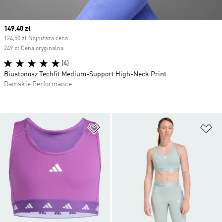
Current price
149,40 zł
124,50 zł Najniższa cena
249 zł Cena oryginalna
(4)
Biustonosz Techfit Medium-Support High-Neck Print
Damskie Performance
Dodaj do listy życzeń
Do