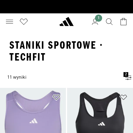
1
STANIKI SPORTOWE ·
TECHFIT
2
11 wyniki
Dodaj do listy życzeń
Do