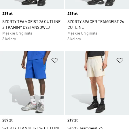
Price
239 zł
Price
239 zł
SZORTY TEAMGEIST 26 CUTLINE
SZORTY SPACER TEAMGEIST 26
Z TKANINY DYSTANSOWEJ
CUTLINE
Męskie Originals
Męskie Originals
3 kolory
3 kolory
Dodaj do listy życzeń
Do
Price
239 zł
Price
219 zł
SZORTY TEAMGEIST 26 CUTLINE
Szorty Teamgeist 26