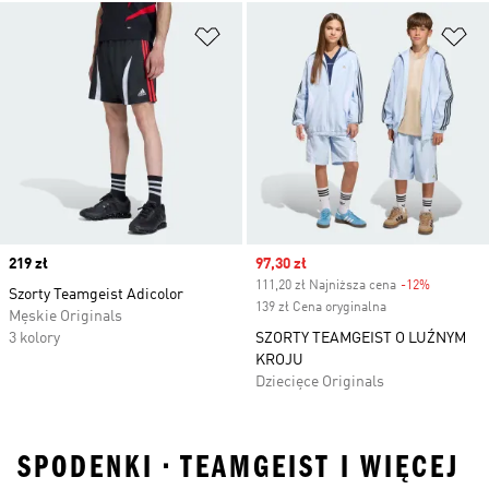
Dodaj do listy życzeń
Do
Price
219 zł
Sale price
97,30 zł
111,20 zł Najniższa cena
-12%
Discount
Szorty Teamgeist Adicolor
139 zł Cena oryginalna
Męskie Originals
3 kolory
SZORTY TEAMGEIST O LUŹNYM
KROJU
Dziecięce Originals
SPODENKI • TEAMGEIST I WIĘCEJ