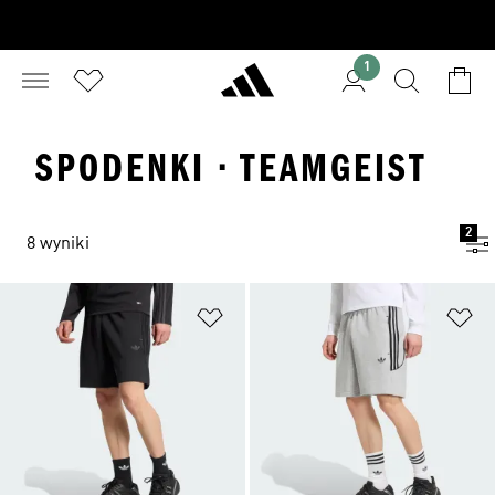
1
SPODENKI · TEAMGEIST
2
8 wyniki
Dodaj do listy życzeń
Do