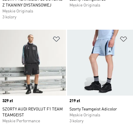
Z TKANINY DYSTANSOWEJ
Męskie Originals
Męskie Originals
3 kolory
Dodaj do listy życzeń
Do
Price
329 zł
Price
219 zł
SZORTY AUDI REVOLUT F1 TEAM
Szorty Teamgeist Adicolor
TEAMGEIST
Męskie Originals
Męskie Performance
3 kolory