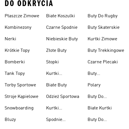
DO ODKRYCIA
Płaszcze Zimowe
Białe Koszulki
Buty Do Rugby
Kombinezony
Czarne Spodnie
Buty Skaterskie
Nerki
Niebieskie Buty
Kurtki Zimowe
Krótkie Topy
Złote Buty
Buty Trekkingowe
Bomberki
Stopki
Czarne Plecaki
Tank Topy
Kurtki
Buty
Przeciwdeszczowe
Wspinaczkowe
Torby Sportowe
Białe Buty
Polary
Stroje Kąpielowe
Odzież Sportowa
Buty Do
Podnoszenia
Snowboarding
Kurtki
Białe Kurtki
Ciężarów
Narciarskie
Bluzy
Spodnie
Buty Do
Narciarskie
Koszykówki