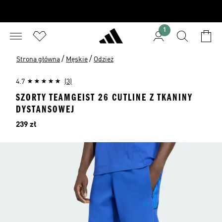
1
/
/
Strona główna
Męskie
Odzież
4.7
(3)
SZORTY TEAMGEIST 26 CUTLINE Z TKANINY
DYSTANSOWEJ
Cena
239 zł