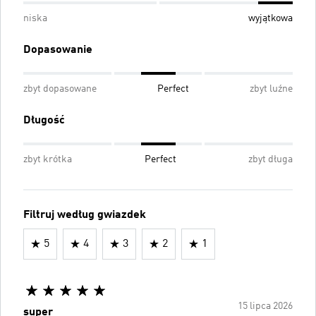
niska
wyjątkowa
Dopasowanie
zbyt dopasowane
Perfect
zbyt luźne
Długość
zbyt krótka
Perfect
zbyt długa
Filtruj według gwiazdek
5
4
3
2
1
15 lipca 2026
super