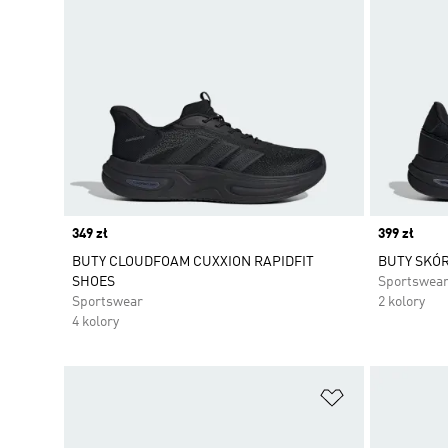
Price
349 zł
Price
399 zł
BUTY CLOUDFOAM CUXXION RAPIDFIT
BUTY SKÓ
SHOES
Sportswea
Sportswear
2 kolory
4 kolory
Dodaj do listy