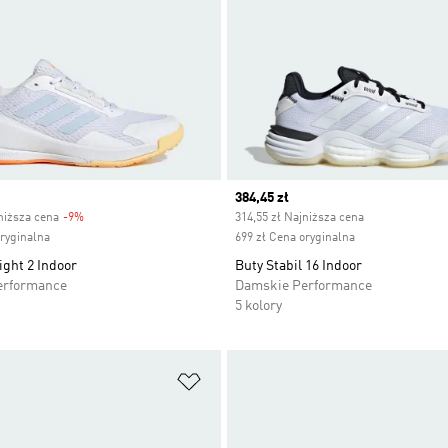
Current price
384,45 zł
niższa cena
-9%
Discount
314,55 zł Najniższa cena
oryginalna
699 zł Cena oryginalna
ight 2 Indoor
Buty Stabil 16 Indoor
erformance
Damskie Performance
5 kolory
 życzeń
Dodaj do listy życzeń