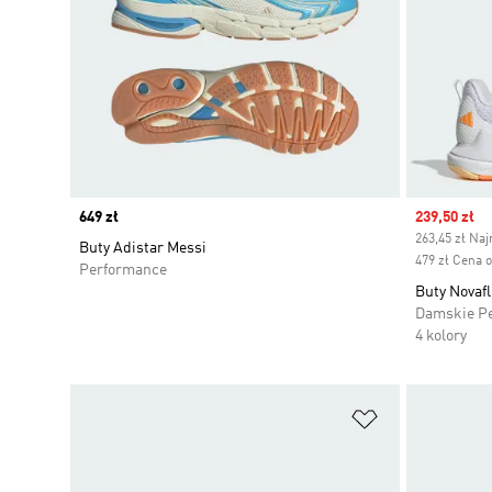
Price
649 zł
Sale price
239,50 zł
263,45 zł Naj
Buty Adistar Messi
479 zł Cena 
Performance
Buty Novafl
Damskie P
4 kolory
Dodaj do listy