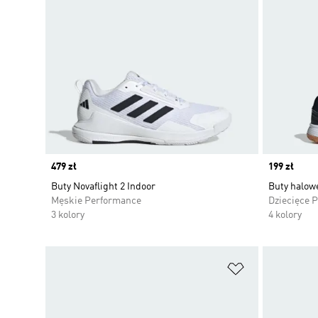
Price
479 zł
Price
199 zł
Buty Novaflight 2 Indoor
Buty halowe
Męskie Performance
Dziecięce 
3 kolory
4 kolory
Dodaj do listy