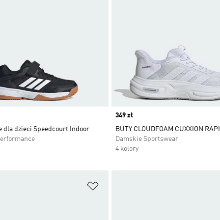
Price
349 zł
 dla dzieci Speedcourt Indoor
BUTY CLOUDFOAM CUXXION RAPI
Performance
Damskie Sportswear
4 kolory
 życzeń
Dodaj do listy życzeń