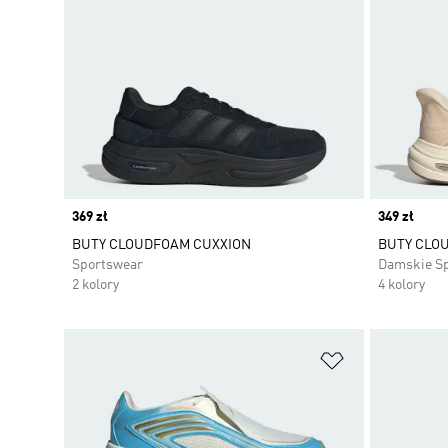
Price
369 zł
Price
349 zł
BUTY CLOUDFOAM CUXXION
BUTY CLOU
Sportswear
Damskie S
2 kolory
4 kolory
Dodaj do listy