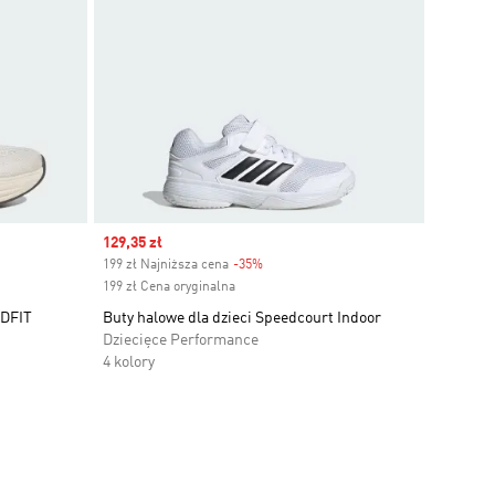
Sale price
129,35 zł
199 zł Najniższa cena
-35%
Discount
199 zł Cena oryginalna
DFIT
Buty halowe dla dzieci Speedcourt Indoor
Dziecięce Performance
4 kolory