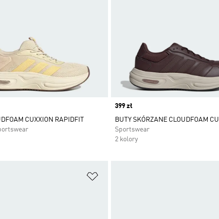
Price
399 zł
DFOAM CUXXION RAPIDFIT
BUTY SKÓRZANE CLOUDFOAM CU
portswear
Sportswear
2 kolory
 życzeń
Dodaj do listy życzeń