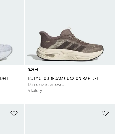
Price
349 zł
DFIT
BUTY CLOUDFOAM CUXXION RAPIDFIT
Damskie Sportswear
4 kolory
Dodaj do listy życzeń
Dodaj do li