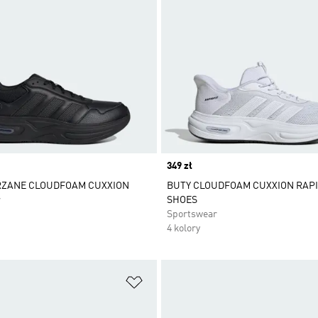
Price
349 zł
RZANE CLOUDFOAM CUXXION
BUTY CLOUDFOAM CUXXION RAPI
r
SHOES
Sportswear
4 kolory
 życzeń
Dodaj do listy życzeń