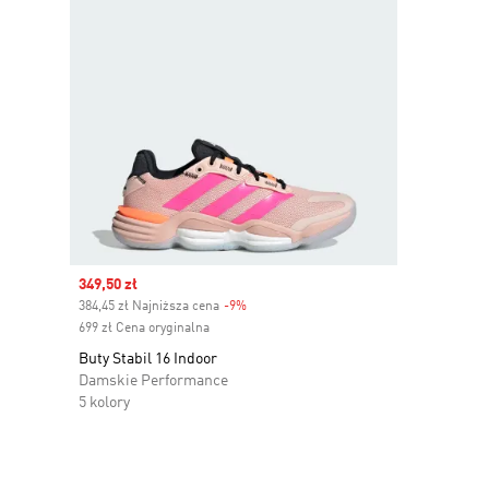
Sale price
349,50 zł
384,45 zł Najniższa cena
-9%
Discount
699 zł Cena oryginalna
Buty Stabil 16 Indoor
Damskie Performance
5 kolory