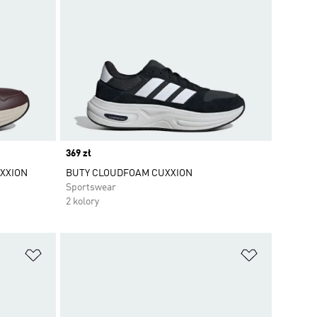
Price
369 zł
XXION
BUTY CLOUDFOAM CUXXION
Sportswear
2 kolory
Dodaj do listy życzeń
Dodaj do li