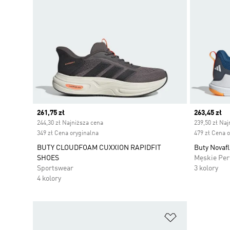
Current price
261,75 zł
Current pr
263,45 zł
244,30 zł Najniższa cena
239,50 zł Naj
349 zł Cena oryginalna
479 zł Cena 
BUTY CLOUDFOAM CUXXION RAPIDFIT
Buty Novafl
SHOES
Męskie Pe
Sportswear
3 kolory
4 kolory
Dodaj do listy