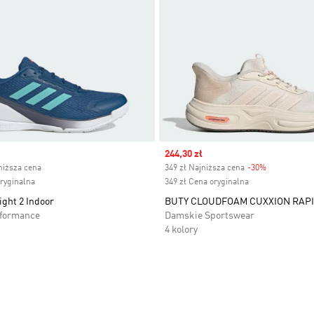
ice
Sale price
244,30 zł
niższa cena
349 zł Najniższa cena
-30%
Discount
oryginalna
349 zł Cena oryginalna
ight 2 Indoor
BUTY CLOUDFOAM CUXXION RAPI
rformance
Damskie Sportswear
4 kolory
 życzeń