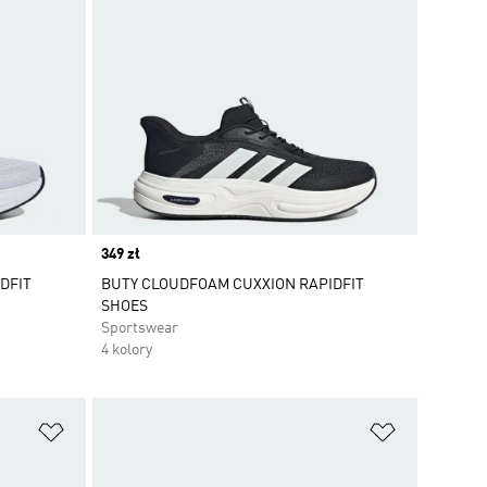
Price
349 zł
DFIT
BUTY CLOUDFOAM CUXXION RAPIDFIT
SHOES
Sportswear
4 kolory
Dodaj do listy życzeń
Dodaj do li