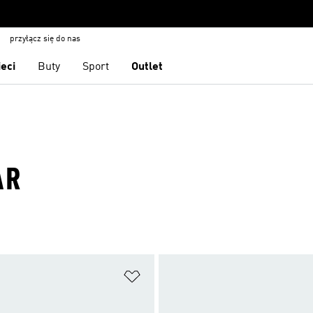
przyłącz się do nas
ieci
Buty
Sport
Outlet
AR
 życzeń
Dodaj do listy życzeń