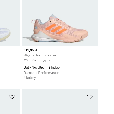
Current price
311,35 zł
287,40 zł Najniższa cena
479 zł Cena oryginalna
Buty Novaflight 2 Indoor
Damskie Performance
4 kolory
Dodaj do listy życzeń
Dodaj do li