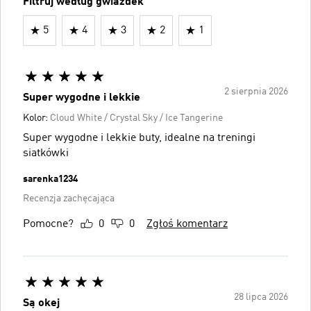
Filtruj według gwiazdek
5
4
3
2
1
2 sierpnia 2026
Super wygodne i lekkie
Kolor:
Cloud White / Crystal Sky / Ice Tangerine
Super wygodne i lekkie buty, idealne na treningi
siatkówki
sarenka1234
Recenzja zachęcająca
Pomocne?
0
0
Zgłoś komentarz
28 lipca 2026
Są okej