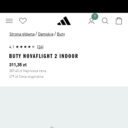
1
/
/
Strona główna
Damskie
Buty
4.1
(24)
BUTY NOVAFLIGHT 2 INDOOR
Bieżąca cena
311,35 zł
287,40 zł Najniższa cena
479 zł Cena oryginalna