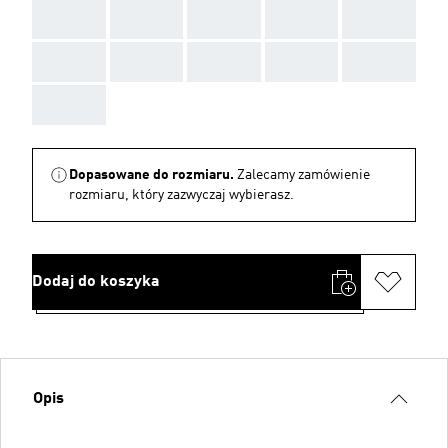
AAA
AAA
AAA
AAA
AAA
AAA
AAA
AAA
AAA
AAA
AAA
Dopasowane do rozmiaru.
Zalecamy zamówienie
rozmiaru, który zazwyczaj wybierasz.
Dodaj do koszyka
Opis