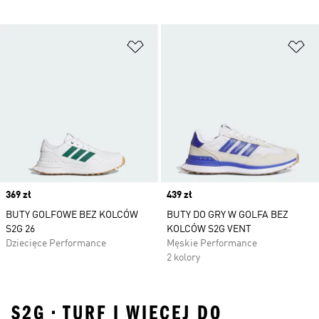
Dodaj do listy życzeń
Do
Price
369 zł
Price
439 zł
BUTY GOLFOWE BEZ KOLCÓW
BUTY DO GRY W GOLFA BEZ
S2G 26
KOLCÓW S2G VENT
Dziecięce Performance
Męskie Performance
2 kolory
S2G • TURF I WIĘCEJ DO