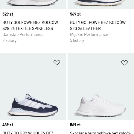
Price
529 zł
Price
569 zł
BUTY GOLFOWE BEZ KOLCÓW
BUTY GOLFOWE BEZ KOLCÓW
S2G 26 TEXTILE SPIKELESS
S2G 26 LEATHER
Damskie Performance
Męskie Performance
2 kolory
5 kolory
Dodaj do listy życzeń
Do
Price
439 zł
Price
569 zł
BUTY DO GRY W GOLFA BEZ
Skórzane buty golfowe bez kolców