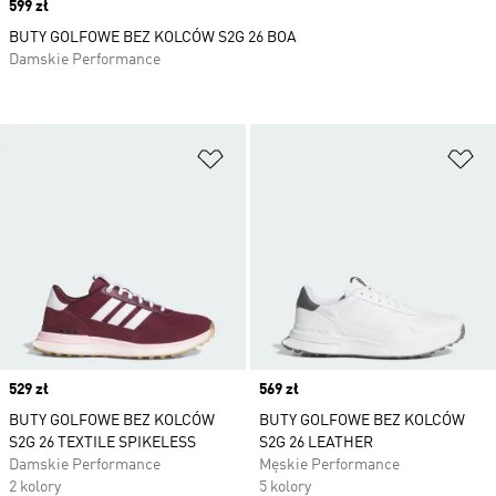
Price
599 zł
BUTY GOLFOWE BEZ KOLCÓW S2G 26 BOA
Damskie Performance
Dodaj do listy życzeń
Do
Price
529 zł
Price
569 zł
BUTY GOLFOWE BEZ KOLCÓW
BUTY GOLFOWE BEZ KOLCÓW
S2G 26 TEXTILE SPIKELESS
S2G 26 LEATHER
Damskie Performance
Męskie Performance
2 kolory
5 kolory