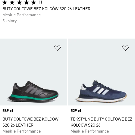
(1)
BUTY GOLFOWE BEZ KOLCÓW S2G 26 LEATHER
Męskie Performance
5 kolory
Dodaj do listy życzeń
Do
Price
569 zł
Price
529 zł
BUTY GOLFOWE BEZ KOLCÓW
TEKSTYLNE BUTY GOLFOWE BEZ
S2G 26 LEATHER
KOLCÓW S2G 26
Męskie Performance
Męskie Performance