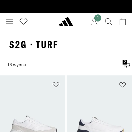
1
S2G · TURF
2
18 wyniki
Dodaj do listy życzeń
Do