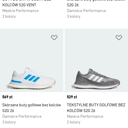
KOLCÓW S2G VENT
S2G 26
Męskie Performance
Damskie Performance
2 kolory
3 kolory
Dodaj do listy życzeń
Do
Price
569 zł
Price
529 zł
Skórzane buty golfowe bez kolców
TEKSTYLNE BUTY GOLFOWE BEZ
S2G 26
KOLCÓW S2G 26
Damskie Performance
Męskie Performance
3 kolory
2 kolory