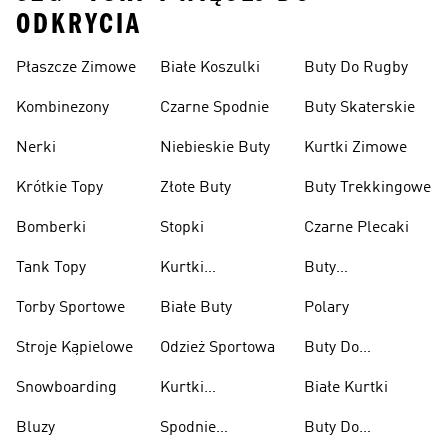
ODKRYCIA
Płaszcze Zimowe
Białe Koszulki
Buty Do Rugby
Kombinezony
Czarne Spodnie
Buty Skaterskie
Nerki
Niebieskie Buty
Kurtki Zimowe
Krótkie Topy
Złote Buty
Buty Trekkingowe
Bomberki
Stopki
Czarne Plecaki
Tank Topy
Kurtki
Buty
Przeciwdeszczowe
Wspinaczkowe
Torby Sportowe
Białe Buty
Polary
Stroje Kąpielowe
Odzież Sportowa
Buty Do
Podnoszenia
Snowboarding
Kurtki
Białe Kurtki
Ciężarów
Narciarskie
Bluzy
Spodnie
Buty Do