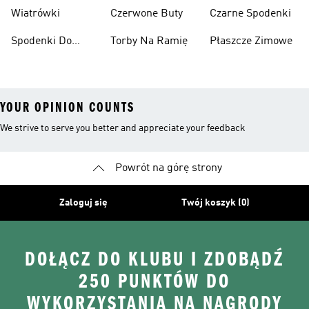
Narciarskie
Koszykówki
Wiatrówki
Czerwone Buty
Czarne Spodenki
Spodenki Do
Torby Na Ramię
Płaszcze Zimowe
Kolan
YOUR OPINION COUNTS
We strive to serve you better and appreciate your feedback
Powrót na górę strony
Zaloguj się
Twój koszyk (0)
DOŁĄCZ DO KLUBU I ZDOBĄDŹ
250 PUNKTÓW DO
WYKORZYSTANIA NA NAGRODY