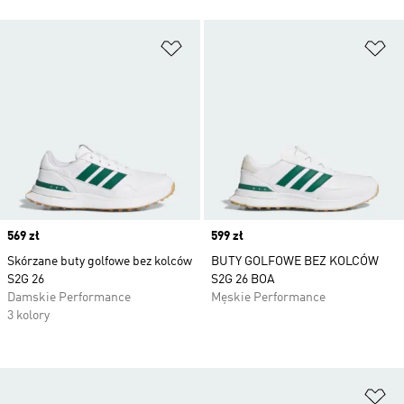
Dodaj do listy życzeń
Do
Price
569 zł
Price
599 zł
Skórzane buty golfowe bez kolców
BUTY GOLFOWE BEZ KOLCÓW
S2G 26
S2G 26 BOA
Damskie Performance
Męskie Performance
3 kolory
Do