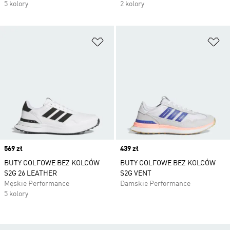
5 kolory
2 kolory
Dodaj do listy życzeń
Do
Price
569 zł
Price
439 zł
BUTY GOLFOWE BEZ KOLCÓW
BUTY GOLFOWE BEZ KOLCÓW
S2G 26 LEATHER
S2G VENT
Męskie Performance
Damskie Performance
5 kolory